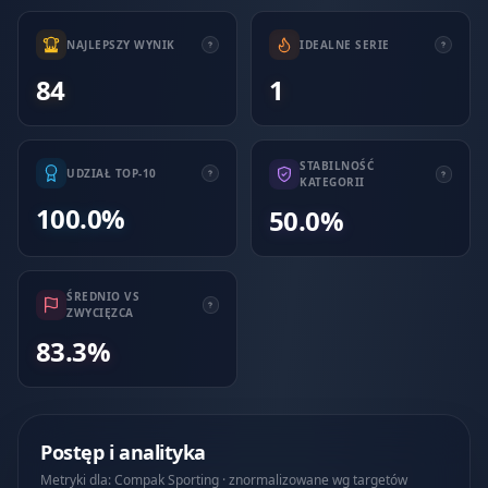
NAJLEPSZY WYNIK
IDEALNE SERIE
84
1
STABILNOŚĆ
UDZIAŁ TOP-10
KATEGORII
100.0%
50.0%
ŚREDNIO VS
ZWYCIĘZCA
83.3%
Postęp i analityka
Metryki dla: Compak Sporting · znormalizowane wg targetów