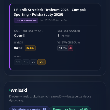
I Piknik Strzelecki Trofeum 2026 - Compak-
Sporting - Polska (Luty 2026)
1 lut 2026
·
100 targetów
COMPAK-SPORTING
KAT. / MIEJSCE W KAT.
MIEJSCE OGÓLNE
Open
8
8
/
(75.0%)
WYNIK
VS ZWYCIĘZCA %
84
/
100
84.0%
91.3%
-8
SERIE
25
19
18
22
Wnioski
Krótkie wnioski z ukończonych zawodów w bieżącej zakładce
dyscypliny.
Najsilniejszy region: PL
Dynamika finiszu: +3.00