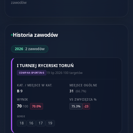
zawodów
Historia zawodów
2026
|
2 zawodów
I TURNIEJ RYCERSKI TORUŃ
19 lip 2026
·
100 targetów
COMPAK-SPORTING
KAT. / MIEJSCE W KAT.
MIEJSCE OGÓLNE
B
9
31
/
(66.7%)
WYNIK
VS ZWYCIĘZCA %
70
/
100
70.0%
75.3%
-23
SERIE
18
16
17
19