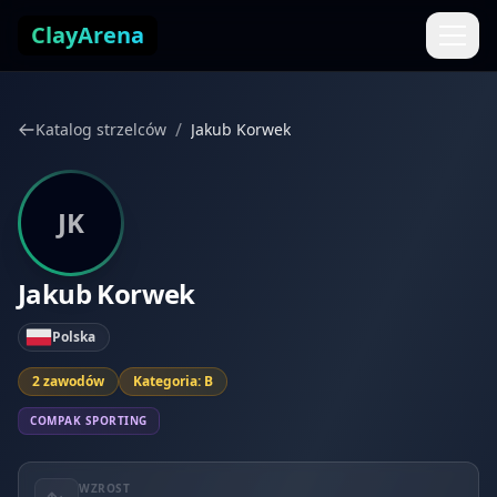
Przejdź do treści
ClayArena
/
Katalog strzelców
Jakub Korwek
JK
Jakub Korwek
Polska
2 zawodów
Kategoria: B
COMPAK SPORTING
WZROST