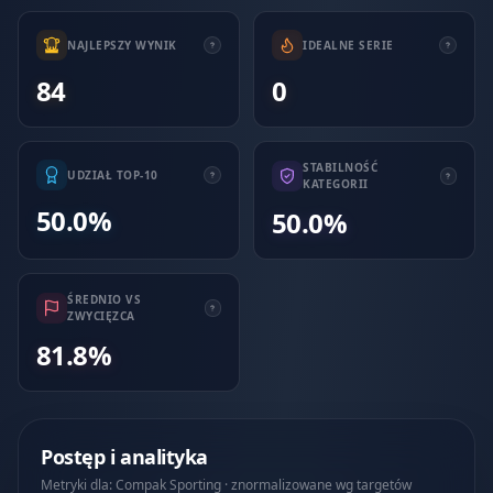
NAJLEPSZY WYNIK
IDEALNE SERIE
84
0
STABILNOŚĆ
UDZIAŁ TOP-10
KATEGORII
50.0%
50.0%
ŚREDNIO VS
ZWYCIĘZCA
81.8%
Postęp i analityka
Metryki dla: Compak Sporting · znormalizowane wg targetów