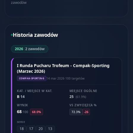
zawodów
Historia zawodów
2026
|
2 zawodów
I Runda Pucharu Trofeum - Compak-Sporting
(Marzec 2026)
14 mar 2026
·
100 targetów
COMPAK-SPORTING
KAT. / MIEJSCE W KAT.
MIEJSCE OGÓLNE
B
14
25
/
(61.9%)
WYNIK
VS ZWYCIĘZCA %
68
/
100
68.0%
72.3%
-26
SERIE
18
17
20
13