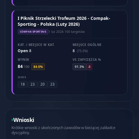
I Piknik Strzelecki Trofeum 2026 - Compak-
Sporting - Polska (Luty 2026)
1 lut 2026
·
100 targetów
COMPAK-SPORTING
KAT. / MIEJSCE W KAT.
MIEJSCE OGÓLNE
Open
8
8
/
(75.0%)
WYNIK
VS ZWYCIĘZCA %
84
/
100
84.0%
91.3%
-8
SERIE
18
23
20
23
Wnioski
Krótkie wnioski z ukończonych zawodów w bieżącej zakładce
dyscypliny.