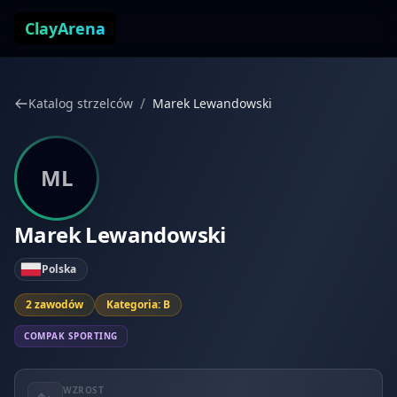
Przejdź do treści
ClayArena
/
Katalog strzelców
Marek Lewandowski
ML
Marek Lewandowski
Polska
2 zawodów
Kategoria: B
COMPAK SPORTING
WZROST