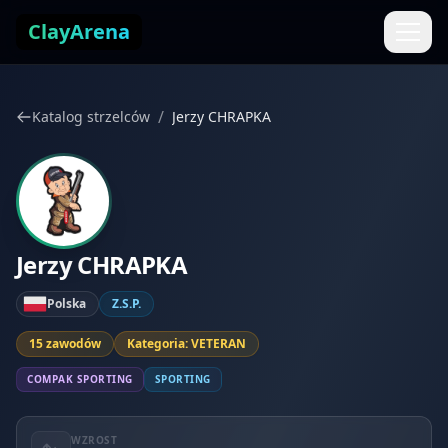
Przejdź do treści
ClayArena
/
Katalog strzelców
Jerzy CHRAPKA
Jerzy CHRAPKA
Polska
Z.S.P.
15 zawodów
Kategoria: VETERAN
COMPAK SPORTING
SPORTING
WZROST