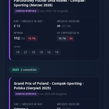
Parcourowy Puchar Dnia Kobiet - Compak-
Sporting (Marzec 2026)
8 mar 2026
·
150 targetów
COMPAK-SPORTING
KAT. / MIEJSCE W KAT.
MIEJSCE OGÓLNE
C
12
46
/
(37.5%)
WYNIK
VS ZWYCIĘZCA %
112
/
150
74.7%
76.7%
-34
SERIE
19
21
18
19
16
19
2025
|
2 zawodów
Grand Prix of Poland - Compak-Sporting -
Polska (Sierpień 2025)
9 sie 2025
·
200 targetów
COMPAK-SPORTING
KAT. / MIEJSCE W KAT.
MIEJSCE OGÓLNE
Veteran
4
67