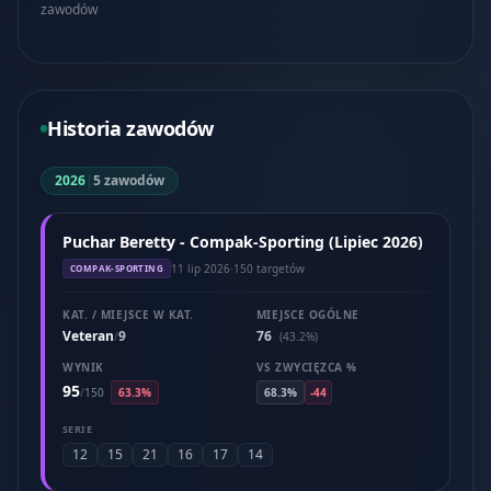
zawodów
Historia zawodów
2026
|
5 zawodów
Puchar Beretty - Compak-Sporting (Lipiec 2026)
11 lip 2026
·
150 targetów
COMPAK-SPORTING
KAT. / MIEJSCE W KAT.
MIEJSCE OGÓLNE
Veteran
9
76
/
(43.2%)
WYNIK
VS ZWYCIĘZCA %
95
/
150
63.3%
68.3%
-44
SERIE
12
15
21
16
17
14