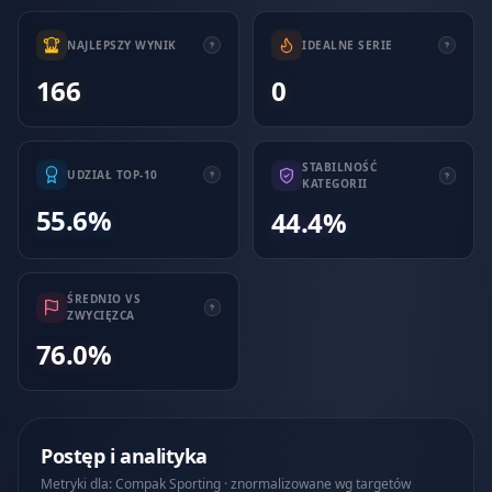
NAJLEPSZY WYNIK
IDEALNE SERIE
166
0
STABILNOŚĆ
UDZIAŁ TOP-10
KATEGORII
55.6%
44.4%
ŚREDNIO VS
ZWYCIĘZCA
76.0%
Postęp i analityka
Metryki dla: Compak Sporting · znormalizowane wg targetów