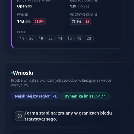
KAT. / MIEJSCE W KAT.
MIEJSCE OGÓLNE
Open
99
139
/
(15.9%)
WYNIK
VS ZWYCIĘZCA %
143
/
200
71.5%
73.3%
-52
SERIE
14
20
19
22
14
15
19
20
Wnioski
Krótkie wnioski z ukończonych zawodów w bieżącej zakładce
dyscypliny.
Najsilniejszy region: PL
Dynamika finiszu: -1.11
Forma stabilna: zmiany w granicach błędu
statystycznego.