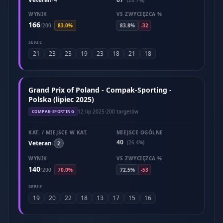
/
(26.7%)
WYNIK
VS ZWYCIĘZCA %
166
/
200
83.0%
83.8%
-32
SERIE
21
23
23
19
23
18
21
18
Grand Prix of Poland - Compak-Sporting -
Polska (lipiec 2025)
12 lip 2025
·
200 targetów
COMPAK-SPORTING
KAT. / MIEJSCE W KAT.
MIEJSCE OGÓLNE
40
Veteran
(26.4%)
/
2
WYNIK
VS ZWYCIĘZCA %
140
/
200
70.0%
72.5%
-53
SERIE
19
20
22
18
13
17
15
16