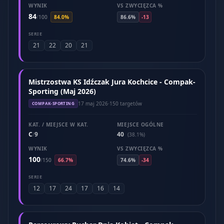
WYNIK
VS ZWYCIĘZCA %
84
/
100
84.0%
86.6%
-13
SERIE
21
22
20
21
Mistrzostwa KS Idźczak Jura Kochcice - Compak-
Sporting (Maj 2026)
17 maj 2026
·
150 targetów
COMPAK-SPORTING
KAT. / MIEJSCE W KAT.
MIEJSCE OGÓLNE
C
9
40
/
(38.1%)
WYNIK
VS ZWYCIĘZCA %
100
/
150
66.7%
74.6%
-34
SERIE
12
17
24
17
16
14