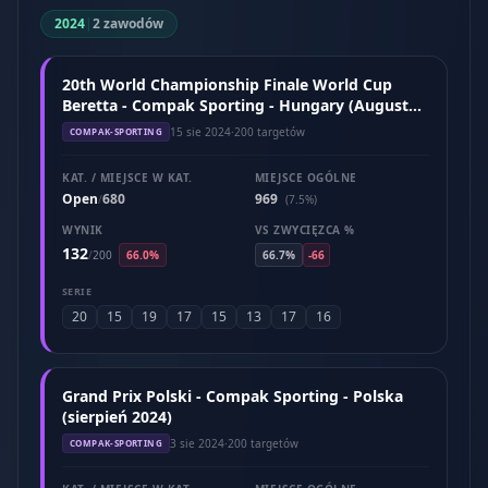
2024
|
2 zawodów
20th World Championship Finale World Cup
Beretta - Compak Sporting - Hungary (August
2024)
15 sie 2024
·
200 targetów
COMPAK-SPORTING
KAT. / MIEJSCE W KAT.
MIEJSCE OGÓLNE
Open
680
969
/
(7.5%)
WYNIK
VS ZWYCIĘZCA %
132
/
200
66.0%
66.7%
-66
SERIE
20
15
19
17
15
13
17
16
Grand Prix Polski - Compak Sporting - Polska
(sierpień 2024)
3 sie 2024
·
200 targetów
COMPAK-SPORTING