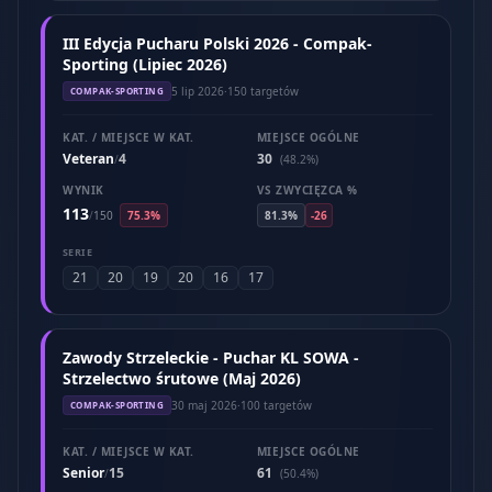
III Edycja Pucharu Polski 2026 - Compak-
Sporting (Lipiec 2026)
5 lip 2026
·
150 targetów
COMPAK-SPORTING
KAT. / MIEJSCE W KAT.
MIEJSCE OGÓLNE
Veteran
4
30
/
(48.2%)
WYNIK
VS ZWYCIĘZCA %
113
/
150
75.3%
81.3%
-26
SERIE
21
20
19
20
16
17
Zawody Strzeleckie - Puchar KL SOWA -
Strzelectwo śrutowe (Maj 2026)
30 maj 2026
·
100 targetów
COMPAK-SPORTING
KAT. / MIEJSCE W KAT.
MIEJSCE OGÓLNE
Senior
15
61
/
(50.4%)