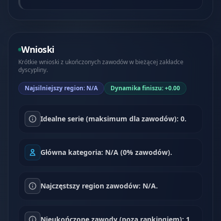
Wnioski
Krótkie wnioski z ukończonych zawodów w bieżącej zakładce
dyscypliny.
Najsilniejszy region: N/A
Dynamika finiszu: +0.00
Idealne serie (maksimum dla zawodów): 0.
Główna kategoria: N/A (0% zawodów).
Najczęstszy region zawodów: N/A.
Nieukończone zawody (poza rankingiem): 1.