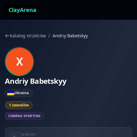
Przejdź do treści
ClayArena
/
Katalog strzelców
Andriy Babetskyy
Andriy Babetskyy
Ukraina
1 zawodów
COMPAK SPORTING
WZROST