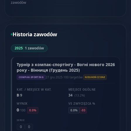
zawodów
Historia zawodów
2025
|
1 zawodów
Турнір з компак-спортінгу - Вогні нового 2026
року - Вінниця (Грудень 2025)
27 gru 2025
·
100 targetów
·
COMPAK-SPORTING
NIEUKOŃCZONE
KAT. / MIEJSCE W KAT.
MIEJSCE OGÓLNE
B
9
34
/
(13.2%)
WYNIK
VS ZWYCIĘZCA %
0
/
100
0.0%
0.0%
-93
SERIE
0
0