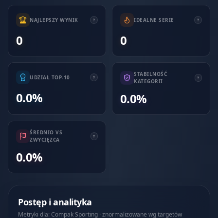
NAJLEPSZY WYNIK
IDEALNE SERIE
0
0
STABILNOŚĆ
UDZIAŁ TOP-10
KATEGORII
0.0%
0.0%
ŚREDNIO VS
ZWYCIĘZCA
0.0%
Postęp i analityka
Metryki dla: Compak Sporting · znormalizowane wg targetów