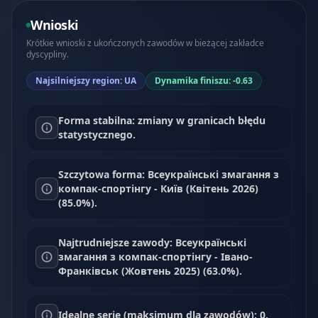
Wnioski
Krótkie wnioski z ukończonych zawodów w bieżącej zakładce
dyscypliny.
Najsilniejszy region: UA
Dynamika finiszu: -0.63
Forma stabilna: zmiany w granicach błędu
statystycznego.
Szczytowa forma: Всеукраїнські змагання з
компак-спортінгу - Київ (Квітень 2026)
(85.0%).
Najtrudniejsze zawody: Всеукраїнські
змагання з компак-спортінгу - Івано-
Франківськ (Жовтень 2025) (63.0%).
Idealne serie (maksimum dla zawodów): 0.