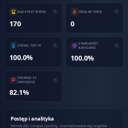
NAJLEPSZY WYNIK
IDEALNE SERIE
170
0
STABILNOŚĆ
UDZIAŁ TOP-10
KATEGORII
100.0%
100.0%
ŚREDNIO VS
ZWYCIĘZCA
82.1%
Postęp i analityka
Metryki dla: Compak Sporting · znormalizowane wg targetów