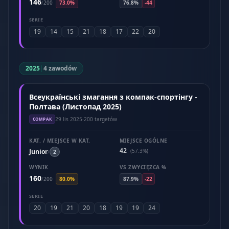
146
/
200
73.0%
76.8%
-44
SERIE
19
14
15
21
18
17
22
20
2025
|
4 zawodów
Всеукраїнські змагання з компак-спортінгу -
Полтава (Листопад 2025)
29 lis 2025
·
200 targetów
COMPAK
KAT. / MIEJSCE W KAT.
MIEJSCE OGÓLNE
42
Junior
(57.3%)
/
2
WYNIK
VS ZWYCIĘZCA %
160
/
200
80.0%
87.9%
-22
SERIE
20
19
21
20
18
19
19
24