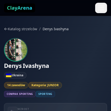
Przejdź do treści
ClayArena
/
Katalog strzelców
Denys Ivashyna
Denys Ivashyna
Ukraina
14 zawodów
Kategoria: JUNIOR
COMPAK SPORTING
SPORTING
WZROST