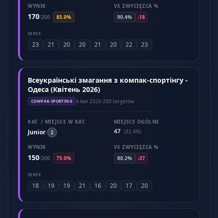
WYNIK
VS ZWYCIĘZCA %
170
/
200
85.0%
90.4%
-18
SERIE
23
21
20
20
21
20
22
23
Всеукраїнські змагання з компак-спортінгу -
Одеса (Квітень 2026)
4 kwi 2026
·
200 targetów
COMPAK-SPORTING
KAT. / MIEJSCE W KAT.
MIEJSCE OGÓLNE
47
Junior
(32.4%)
/
2
WYNIK
VS ZWYCIĘZCA %
150
/
200
75.0%
80.2%
-37
SERIE
18
19
19
21
16
20
17
20