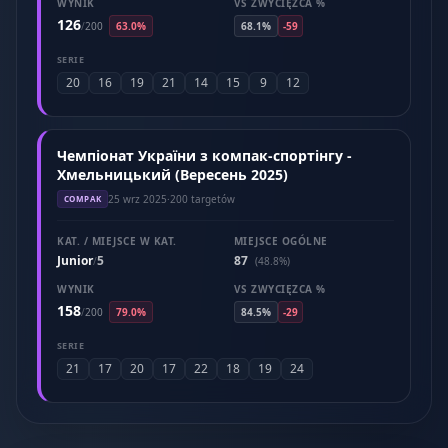
WYNIK
VS ZWYCIĘZCA %
126
/
200
63.0%
68.1%
-59
SERIE
20
16
19
21
14
15
9
12
Чемпіонат України з компак-спортінгу -
Хмельницький (Вересень 2025)
25 wrz 2025
·
200 targetów
COMPAK
KAT. / MIEJSCE W KAT.
MIEJSCE OGÓLNE
Junior
5
87
/
(48.8%)
WYNIK
VS ZWYCIĘZCA %
158
/
200
79.0%
84.5%
-29
SERIE
21
17
20
17
22
18
19
24