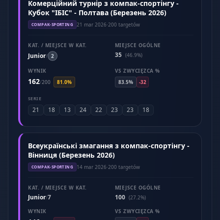
Комерційний турнір з компак-спортінгу -
Кубок "ІБІС" - Полтава (Березень 2026)
21 mar 2026
·
200 targetów
COMPAK-SPORTING
KAT. / MIEJSCE W KAT.
MIEJSCE OGÓLNE
35
Junior
(46.9%)
/
2
WYNIK
VS ZWYCIĘZCA %
162
/
200
81.0%
83.5%
-32
SERIE
21
18
13
24
22
23
23
18
Всеукраїнські змагання з компак-спортінгу -
Вінниця (Березень 2026)
14 mar 2026
·
200 targetów
COMPAK-SPORTING
KAT. / MIEJSCE W KAT.
MIEJSCE OGÓLNE
Junior
7
100
/
(27.2%)
WYNIK
VS ZWYCIĘZCA %