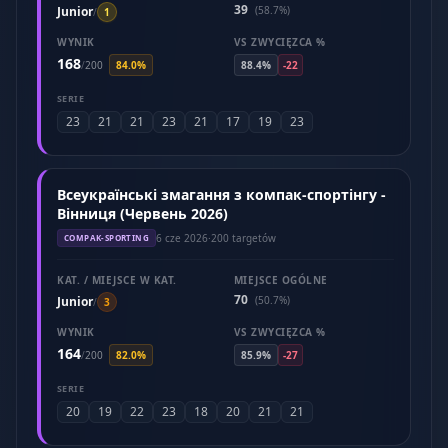
39
Junior
(58.7%)
/
1
WYNIK
VS ZWYCIĘZCA %
168
/
200
84.0%
88.4%
-22
SERIE
23
21
21
23
21
17
19
23
Всеукраїнські змагання з компак-спортінгу -
Вінниця (Червень 2026)
6 cze 2026
·
200 targetów
COMPAK-SPORTING
KAT. / MIEJSCE W KAT.
MIEJSCE OGÓLNE
70
Junior
(50.7%)
/
3
WYNIK
VS ZWYCIĘZCA %
164
/
200
82.0%
85.9%
-27
SERIE
20
19
22
23
18
20
21
21