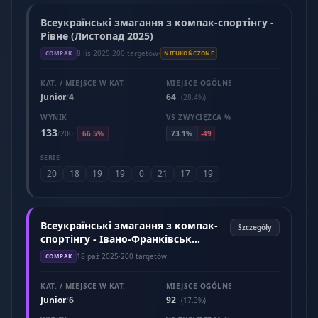
Всеукраїнські змагання з компак-спортінгу -
Рівне (Листопад 2025)
8 lis 2025
·
200 targetów
·
COMPAK
NIEUKOŃCZONE
KAT. / MIEJSCE W KAT.
MIEJSCE OGÓLNE
Junior
4
64
/
(28.4%)
WYNIK
VS ZWYCIĘZCA %
133
/
200
66.5%
73.1%
-49
SERIE
20
18
19
19
0
21
17
19
Всеукраїнські змагання з компак-
Szczegóły
спортінгу - Івано-Франківськ
(Жовтень 2025)
18 paź 2025
·
200 targetów
COMPAK
KAT. / MIEJSCE W KAT.
MIEJSCE OGÓLNE
Junior
6
92
/
(17.3%)