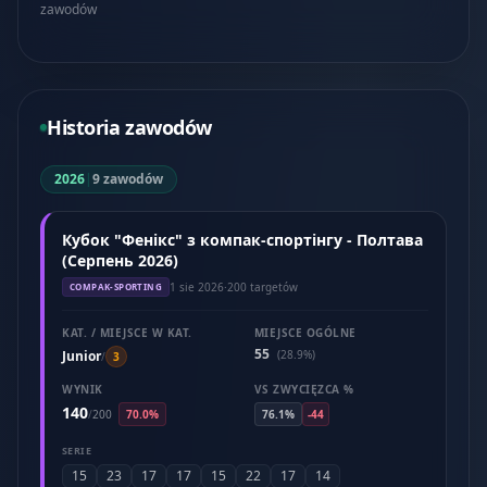
zawodów
Historia zawodów
2026
|
9 zawodów
Кубок "Фенікс" з компак-спортінгу - Полтава
(Серпень 2026)
1 sie 2026
·
200 targetów
COMPAK-SPORTING
KAT. / MIEJSCE W KAT.
MIEJSCE OGÓLNE
55
Junior
(28.9%)
/
3
WYNIK
VS ZWYCIĘZCA %
140
/
200
70.0%
76.1%
-44
SERIE
15
23
17
17
15
22
17
14