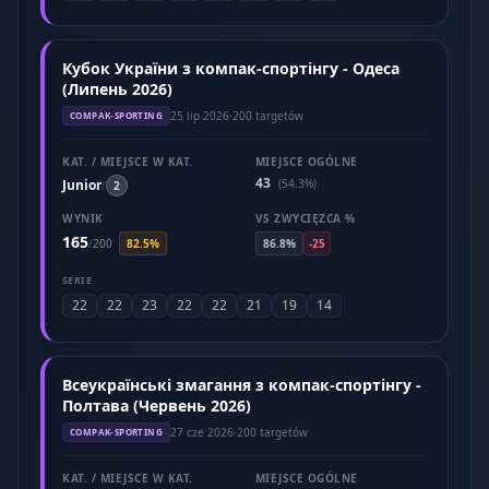
Кубок України з компак-спортінгу - Одеса
(Липень 2026)
25 lip 2026
·
200 targetów
COMPAK-SPORTING
KAT. / MIEJSCE W KAT.
MIEJSCE OGÓLNE
43
Junior
(54.3%)
/
2
WYNIK
VS ZWYCIĘZCA %
165
/
200
82.5%
86.8%
-25
SERIE
22
22
23
22
22
21
19
14
Всеукраїнські змагання з компак-спортінгу -
Полтава (Червень 2026)
27 cze 2026
·
200 targetów
COMPAK-SPORTING
KAT. / MIEJSCE W KAT.
MIEJSCE OGÓLNE