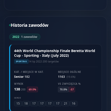
Historia zawodów
2022
|
1 zawodów
44th World Championship Finale Beretta World
Cup - Sporting - Italy (July 2022)
14 lip 2022
·
200 targetów
SPORTING
KAT. / MIEJSCE W KAT.
MIEJSCE OGÓLNE
Senior
182
1163
/
(19.6%)
WYNIK
VS ZWYCIĘZCA %
138
/
200
69.0%
70.8%
-57
SERIE
15
18
17
17
17
17
21
16