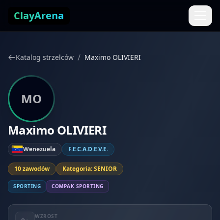
Przejdź do treści
ClayArena
/
Katalog strzelców
Maximo OLIVIERI
MO
Maximo OLIVIERI
Wenezuela
F.E.C.A.D.E.V.E.
10 zawodów
Kategoria: SENIOR
SPORTING
COMPAK SPORTING
WZROST