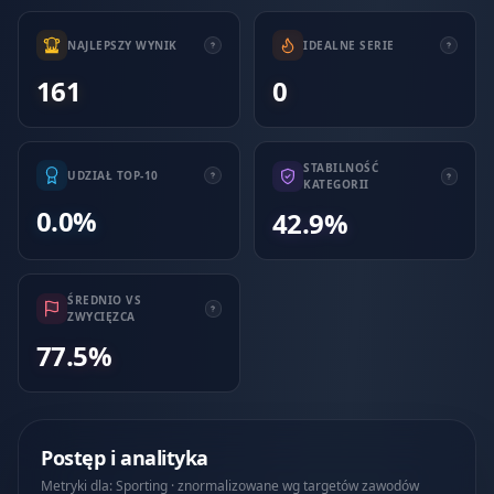
NAJLEPSZY WYNIK
IDEALNE SERIE
161
0
STABILNOŚĆ
UDZIAŁ TOP-10
KATEGORII
0.0%
42.9%
ŚREDNIO VS
ZWYCIĘZCA
77.5%
Postęp i analityka
Metryki dla: Sporting · znormalizowane wg targetów zawodów