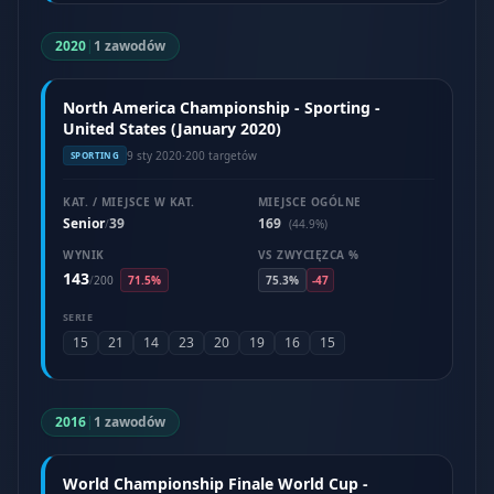
2020
|
1 zawodów
North America Championship - Sporting -
United States (January 2020)
9 sty 2020
·
200 targetów
SPORTING
KAT. / MIEJSCE W KAT.
MIEJSCE OGÓLNE
Senior
39
169
/
(44.9%)
WYNIK
VS ZWYCIĘZCA %
143
/
200
71.5%
75.3%
-47
SERIE
15
21
14
23
20
19
16
15
2016
|
1 zawodów
World Championship Finale World Cup -