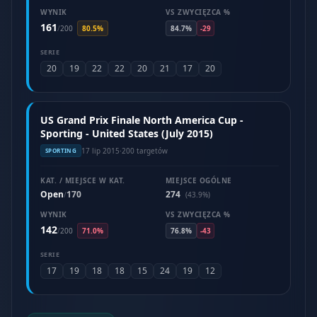
WYNIK
VS ZWYCIĘZCA %
161
/
200
80.5%
84.7%
-29
SERIE
20
19
22
22
20
21
17
20
US Grand Prix Finale North America Cup -
Sporting - United States (July 2015)
17 lip 2015
·
200 targetów
SPORTING
KAT. / MIEJSCE W KAT.
MIEJSCE OGÓLNE
Open
170
274
/
(43.9%)
WYNIK
VS ZWYCIĘZCA %
142
/
200
71.0%
76.8%
-43
SERIE
17
19
18
18
15
24
19
12