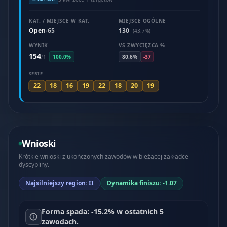
KAT. / MIEJSCE W KAT.
MIEJSCE OGÓLNE
Open
65
130
/
(43.7%)
WYNIK
VS ZWYCIĘZCA %
154
/
1
100.0%
80.6%
-37
SERIE
22
18
16
19
22
18
20
19
Wnioski
Krótkie wnioski z ukończonych zawodów w bieżącej zakładce
dyscypliny.
Najsilniejszy region: II
Dynamika finiszu: -1.07
Forma spada: -15.2% w ostatnich 5
zawodach.