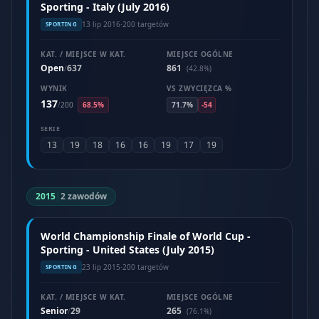
Sporting - Italy (July 2016)
13 lip 2016
·
200 targetów
SPORTING
KAT. / MIEJSCE W KAT.
MIEJSCE OGÓLNE
Open
637
861
/
(42.8%)
WYNIK
VS ZWYCIĘZCA %
137
/
200
68.5%
71.7%
-54
SERIE
13
19
18
16
16
19
17
19
2015
|
2 zawodów
World Championship Finale of World Cup -
Sporting - United States (July 2015)
23 lip 2015
·
200 targetów
SPORTING
KAT. / MIEJSCE W KAT.
MIEJSCE OGÓLNE
Senior
29
265
/
(76.1%)