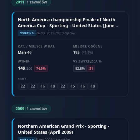
2011
|
1 zawodów
North America championship Finale of North
America Cup - Sporting - United States (June
2011)
24 cze 2011
·
200 targetów
SPORTING
KAT. / MIEJSCE W KAT.
MIEJSCE OGÓLNE
Man
46
193
/
(46.1%)
WYNIK
VS ZWYCIĘZCA %
149
/
200
74.5%
82.8%
-31
SERIE
22
22
16
18
22
15
16
18
2009
|
1 zawodów
Northern American Grand Prix - Sporting -
United States (April 2009)
3 kwi 2009
·
1 targetów
SPORTING