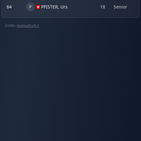
64
PFISTER, Urs
18
Senior
0
P
Źródło:
multipullsoft.it