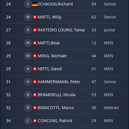
24
SCHAUGG,
Richard
64
Senior
2
S
24
MATTI, Willy
62
Senior
2
M
27
RASTEIRO LOURO, Tomas
33
Junior
2
R
28
MATTI,
Beat
12
MEN
2
M
29
MING, Michael
44
MEN
1
M
29
HEFTI, David
61
MEN
2
H
31
KAMMERMANN, Peter
47
Senior
2
K
32
BERARDELLI, Nicola
53
MEN
2
B
32
BIANCOTTI, Marco
39
Veteran
2
B
34
CONCONI, Patrick
24
MEN
2
C