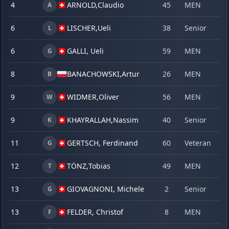
4
ARNOLD,
Claudio
45
MEN
2
A
6
LISCHER,
Ueli
38
Senior
2
L
6
GALLI, Ueli
59
MEN
2
G
8
BANACHOWSKI,
Artur
26
MEN
2
B
9
WIDMER,
Oliver
56
MEN
2
W
9
KHAYRALLAH,
Nassim
40
Senior
2
K
11
GERTSCH, Ferdinand
60
Veteran
2
G
12
TÖNZ,
Tobias
49
MEN
2
T
13
GIOVAGNONI, Michele
2
Senior
2
G
13
FELDER, Christof
8
MEN
2
F