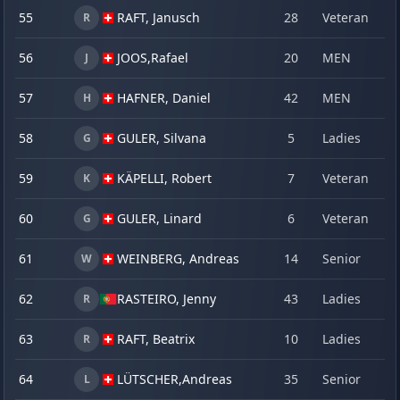
55
RAFT, Janusch
28
Veteran
1
R
56
JOOS,
Rafael
20
MEN
1
J
57
HAFNER, Daniel
42
MEN
9
H
58
GULER, Silvana
5
Ladies
1
G
59
KÄPELLI, Robert
7
Veteran
1
K
60
GULER, Linard
6
Veteran
1
G
61
WEINBERG, Andreas
14
Senior
1
W
62
RASTEIRO, Jenny
43
Ladies
1
R
63
RAFT, Beatrix
10
Ladies
8
R
64
LÜTSCHER,
Andreas
35
Senior
0
L