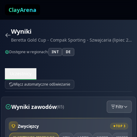
Przejdź do treści
ClayArena
Wyniki
Beretta Gold Cup - Compak Sporting - Szwajcaria (lipiec 2026)
Dostępne w regionach:
INT
DE
Uczestnicy
Włącz automatyczne odświeżanie
Wyniki zawodów
(65)
Filtr
Zwycięzcy
TOP 3