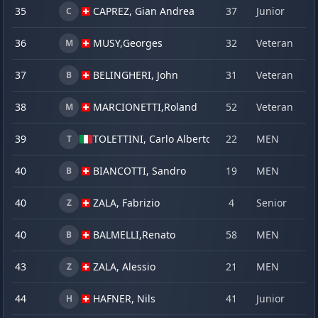
35
CAPREZ, Gian Andrea
37
Junior
2
C
36
MUSY,
Georges
32
Veteran
1
M
37
BELINGHERI, John
31
Veteran
2
B
38
MARCIONETTI,
Roland
52
Veteran
2
M
39
TOLETTINI, Carlo Alberto
22
MEN
2
T
40
BIANCOTTI, Sandro
19
MEN
2
B
40
ZALA, Fabrizio
4
Senior
2
Z
40
BALMELLI,
Renato
58
MEN
2
B
43
ZALA, Alessio
21
MEN
1
Z
44
HAFNER, Nils
41
Junior
2
H