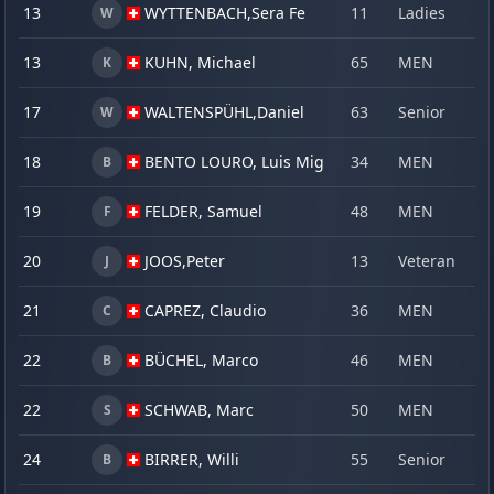
13
WYTTENBACH,
Sera Fe
11
Ladies
2
W
13
KUHN, Michael
65
MEN
2
K
17
WALTENSPÜHL,
Daniel
63
Senior
2
W
18
BENTO LOURO, Luis Miguel
34
MEN
2
B
19
FELDER, Samuel
48
MEN
2
F
20
JOOS,
Peter
13
Veteran
2
J
21
CAPREZ, Claudio
36
MEN
2
C
22
BÜCHEL, Marco
46
MEN
1
B
22
SCHWAB, Marc
50
MEN
2
S
24
BIRRER, Willi
55
Senior
2
B