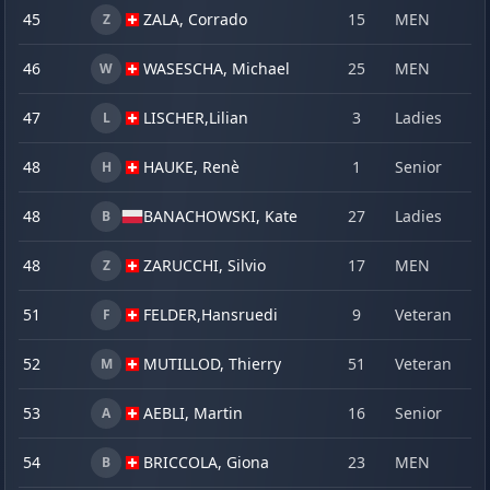
45
ZALA, Corrado
15
MEN
1
Z
46
WASESCHA, Michael
25
MEN
2
W
47
LISCHER,
Lilian
3
Ladies
2
L
48
HAUKE, Renè
1
Senior
1
H
48
BANACHOWSKI, Kate
27
Ladies
2
B
48
ZARUCCHI, Silvio
17
MEN
1
Z
51
FELDER,
Hansruedi
9
Veteran
1
F
52
MUTILLOD, Thierry
51
Veteran
2
M
53
AEBLI, Martin
16
Senior
1
A
54
BRICCOLA, Giona
23
MEN
1
B