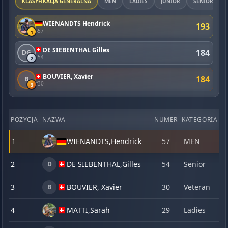
KLASYFIKACJA GENERALNA
MEN
LADIES
JUNIOR
SENIOR
WIENANDTS Hendrick
193
#57
1
DE SIEBENTHAL Gilles
184
DG
#54
2
BOUVIER, Xavier
184
B
#30
3
POZYCJA
NAZWA
NUMER
KATEGORIA
1
1
WIENANDTS,
Hendrick
57
MEN
2
2
DE SIEBENTHAL,
Gilles
54
Senior
2
D
3
BOUVIER, Xavier
30
Veteran
2
B
4
MATTI,
Sarah
29
Ladies
2