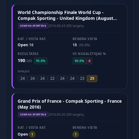
World Championship Finale World Cup -
Compak Sporting - United Kingdom (August
2016)
2016-08-24
·
200 targetų
COMPAK-SPORTING
KAT. / VIETA KAT.
BENDRA VIETA
Open
16
18
/
(96.8%)
REZULTATAS
VS NUGALĖTOJAS %
190
/
200
95.0%
96.0%
-8
SERIJOS
25
24
24
24
22
24
24
23
Grand Prix of France - Compak Sporting - France
(May 2016)
2016-05-20
·
200 targetų
COMPAK-SPORTING
KAT. / VIETA KAT.
BENDRA VIETA
Open
/
1
1