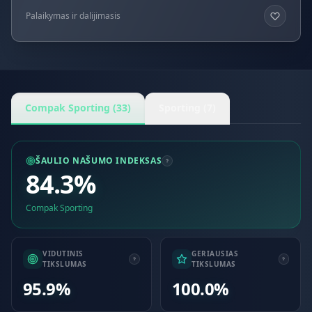
Palaikymas ir dalijimasis
Compak Sporting (33)
Sporting (7)
ŠAULIO NAŠUMO INDEKSAS
84.3%
Compak Sporting
VIDUTINIS
GERIAUSIAS
TIKSLUMAS
TIKSLUMAS
95.9%
100.0%