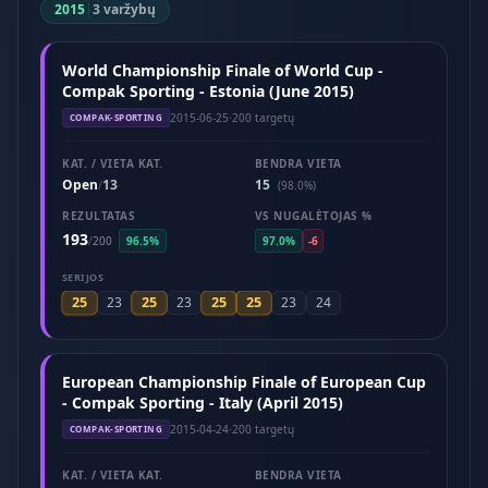
2015
|
3 varžybų
World Championship Finale of World Cup -
Compak Sporting - Estonia (June 2015)
2015-06-25
·
200 targetų
COMPAK-SPORTING
KAT. / VIETA KAT.
BENDRA VIETA
Open
13
15
/
(98.0%)
REZULTATAS
VS NUGALĖTOJAS %
193
/
200
96.5%
97.0%
-6
SERIJOS
25
25
25
25
23
23
23
24
European Championship Finale of European Cup
- Compak Sporting - Italy (April 2015)
2015-04-24
·
200 targetų
COMPAK-SPORTING
KAT. / VIETA KAT.
BENDRA VIETA