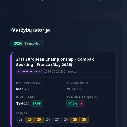
Varžybų istorija
2026
|
1 varžybų
31st European Championship - Compak
Sporting - France (May 2026)
2026-05-27
·
200 targetų
COMPAK-SPORTING
KAT. / VIETA KAT.
BENDRA VIETA
Man
20
20
/
(97.0%)
REZULTATAS
VS NUGALĖTOJAS %
194
/
200
97.0%
97.0%
-6
SERIJOS
25
25
25
25
23
24
23
24