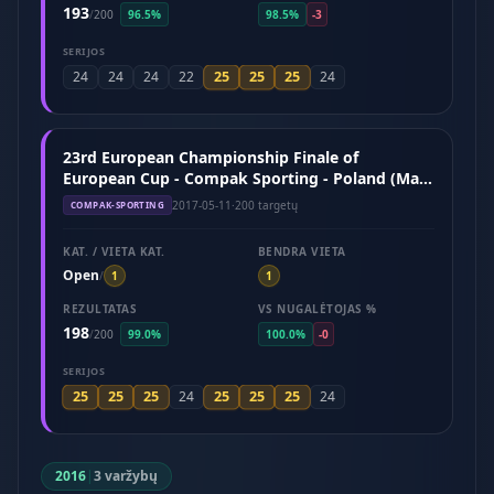
193
/
200
96.5%
98.5%
-3
SERIJOS
25
25
25
24
24
24
22
24
23rd European Championship Finale of
European Cup - Compak Sporting - Poland (May
2017)
2017-05-11
·
200 targetų
COMPAK-SPORTING
KAT. / VIETA KAT.
BENDRA VIETA
Open
/
1
1
REZULTATAS
VS NUGALĖTOJAS %
198
/
200
99.0%
100.0%
-0
SERIJOS
25
25
25
25
25
25
24
24
2016
|
3 varžybų