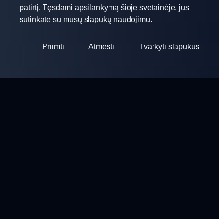
patirtį. Tęsdami apsilankymą šioje svetainėje, jūs
sutinkate su mūsų slapukų naudojimu.
Priimti
Atmesti
Tvarkyti slapukus
ClayArena
Platforma varžybų organizavimui ir dalyvavimui. Tobulinkite
savo įgūdžius ir varžykite su geriausių meisterų.
Varžybos
Šaudyklos