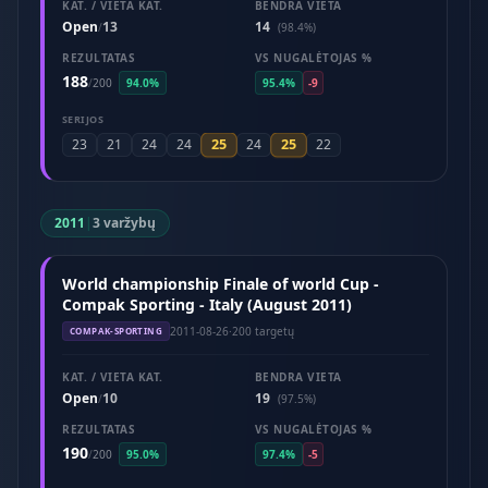
KAT. / VIETA KAT.
BENDRA VIETA
Open
13
14
/
(98.4%)
REZULTATAS
VS NUGALĖTOJAS %
188
/
200
94.0%
95.4%
-9
SERIJOS
25
25
23
21
24
24
24
22
2011
|
3 varžybų
World championship Finale of world Cup -
Compak Sporting - Italy (August 2011)
2011-08-26
·
200 targetų
COMPAK-SPORTING
KAT. / VIETA KAT.
BENDRA VIETA
Open
10
19
/
(97.5%)
REZULTATAS
VS NUGALĖTOJAS %
190
/
200
95.0%
97.4%
-5