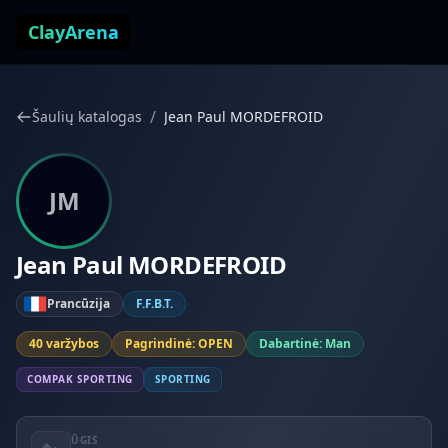
Pereiti prie turinio
ClayArena
/
Šaulių katalogas
Jean Paul MORDEFROID
JM
Jean Paul MORDEFROID
Prancūzija
F.F.B.T.
40 varžybos
Pagrindinė: OPEN
Dabartinė: Man
COMPAK SPORTING
SPORTING
ŪGIS