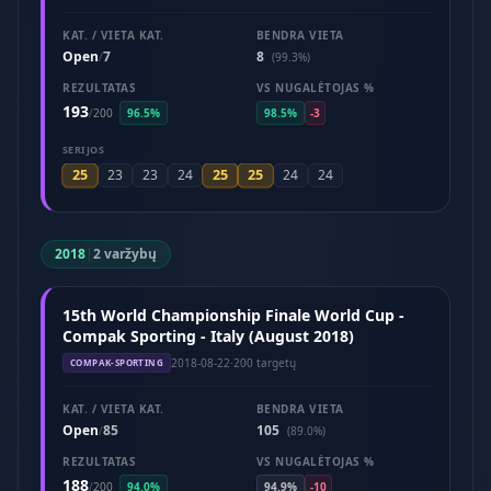
KAT. / VIETA KAT.
BENDRA VIETA
Open
7
8
/
(99.3%)
REZULTATAS
VS NUGALĖTOJAS %
193
/
200
96.5%
98.5%
-3
SERIJOS
25
25
25
23
23
24
24
24
2018
|
2 varžybų
15th World Championship Finale World Cup -
Compak Sporting - Italy (August 2018)
2018-08-22
·
200 targetų
COMPAK-SPORTING
KAT. / VIETA KAT.
BENDRA VIETA
Open
85
105
/
(89.0%)
REZULTATAS
VS NUGALĖTOJAS %
188
/
200
94.0%
94.9%
-10