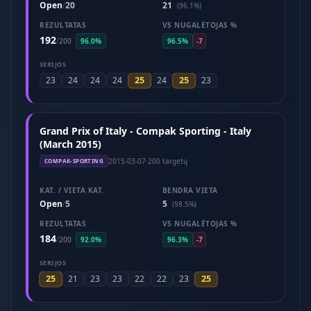
Open
20
21
/
(96.1%)
REZULTATAS
VS NUGALĖTOJAS %
192
/
200
96.0%
96.5%
-7
SERIJOS
25
25
23
24
24
24
24
23
Grand Prix of Italy - Compak Sporting - Italy
(March 2015)
2015-03-07
·
200 targetų
COMPAK-SPORTING
KAT. / VIETA KAT.
BENDRA VIETA
Open
5
5
/
(98.5%)
REZULTATAS
VS NUGALĖTOJAS %
184
/
200
92.0%
96.3%
-7
SERIJOS
25
25
21
23
23
22
22
23