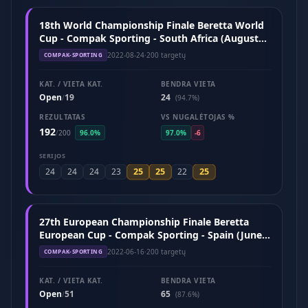
18th World Championship Finale Beretta World
Cup - Compak Sporting - South Africa (August
2022)
2022-08-24
·
200 targetų
COMPAK-SPORTING
KAT. / VIETA KAT.
BENDRA VIETA
Open
19
24
/
(94.7%)
REZULTATAS
VS NUGALĖTOJAS %
192
/
200
96.0%
97.0%
-6
SERIJOS
25
25
25
24
24
24
23
22
27th European Championship Finale Beretta
European Cup - Compak Sporting - Spain (June
2022)
2022-06-16
·
200 targetų
COMPAK-SPORTING
KAT. / VIETA KAT.
BENDRA VIETA
Open
51
65
/
(87.6%)