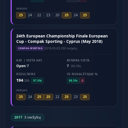
SERIJOS
25
25
25
24
22
23
20
24
24th European Championship Finale European
Cup - Compak Sporting - Cyprus (May 2018)
2018-05-03
·
200 targetų
COMPAK-SPORTING
KAT. / VIETA KAT.
BENDRA VIETA
Open
7
7
/
(99.3%)
REZULTATAS
VS NUGALĖTOJAS %
194
/
200
97.0%
98.5%
-3
SERIJOS
25
25
25
25
25
24
22
23
2017
|
3 varžybų