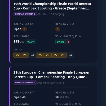
19th World Championship Finale World Beretta
Cup - Compak Sporting - Greece (September
2023)
2023-09-07
·
200 targetų
COMPAK-SPORTING
KAT. / VIETA KAT.
BENDRA VIETA
Open
/
3
3
REZULTATAS
VS NUGALĖTOJAS %
198
/
200
99.0%
99.5%
-1
SERIJOS
25
25
25
25
25
25
24
24
28th European Championship Finale European
Beretta Cup - Compak Sporting - Italy (June
2023)
2023-06-15
·
200 targetų
COMPAK-SPORTING
KAT. / VIETA KAT.
BENDRA VIETA
Open
48
58
/
(90.5%)
REZULTATAS
VS NUGALĖTOJAS %