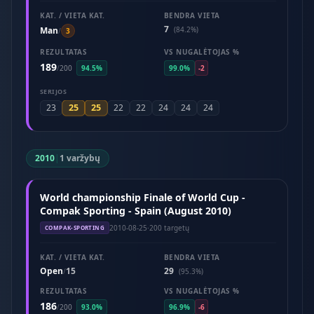
KAT. / VIETA KAT.
BENDRA VIETA
7
Man
(84.2%)
/
3
REZULTATAS
VS NUGALĖTOJAS %
189
/
200
94.5%
99.0%
-2
SERIJOS
25
25
23
22
22
24
24
24
2010
|
1 varžybų
World championship Finale of World Cup -
Compak Sporting - Spain (August 2010)
2010-08-25
·
200 targetų
COMPAK-SPORTING
KAT. / VIETA KAT.
BENDRA VIETA
Open
15
29
/
(95.3%)
REZULTATAS
VS NUGALĖTOJAS %
186
/
200
93.0%
96.9%
-6