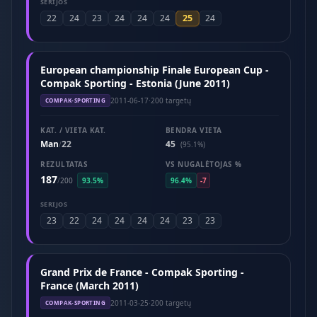
SERIJOS
25
22
24
23
24
24
24
24
European championship Finale European Cup -
Compak Sporting - Estonia (June 2011)
2011-06-17
·
200 targetų
COMPAK-SPORTING
KAT. / VIETA KAT.
BENDRA VIETA
Man
22
45
/
(95.1%)
REZULTATAS
VS NUGALĖTOJAS %
187
/
200
93.5%
96.4%
-7
SERIJOS
23
22
24
24
24
24
23
23
Grand Prix de France - Compak Sporting -
France (March 2011)
2011-03-25
·
200 targetų
COMPAK-SPORTING