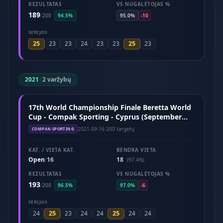
REZULTATAS
VS NUGALĖTOJAS %
189
/
200
94.5%
95.0%
-10
SERIJOS
25
25
23
23
24
23
23
23
2021
|
2 varžybų
17th World Championship Finale Beretta World
Cup - Compak Sporting - Cyprus (September
2021)
2021-09-16
·
200 targetų
COMPAK-SPORTING
KAT. / VIETA KAT.
BENDRA VIETA
Open
16
18
/
(97.4%)
REZULTATAS
VS NUGALĖTOJAS %
193
/
200
96.5%
97.0%
-6
SERIJOS
25
25
24
23
24
24
24
24