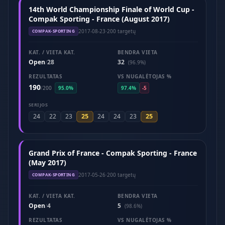
14th World Championship Finale of World Cup -
Compak Sporting - France (August 2017)
2017-08-23
·
200 targetų
COMPAK-SPORTING
KAT. / VIETA KAT.
BENDRA VIETA
Open
28
32
/
(96.9%)
REZULTATAS
VS NUGALĖTOJAS %
190
/
200
95.0%
97.4%
-5
SERIJOS
25
25
24
22
23
24
24
23
Grand Prix of France - Compak Sporting - France
(May 2017)
2017-05-26
·
200 targetų
COMPAK-SPORTING
KAT. / VIETA KAT.
BENDRA VIETA
Open
4
5
/
(98.6%)
REZULTATAS
VS NUGALĖTOJAS %