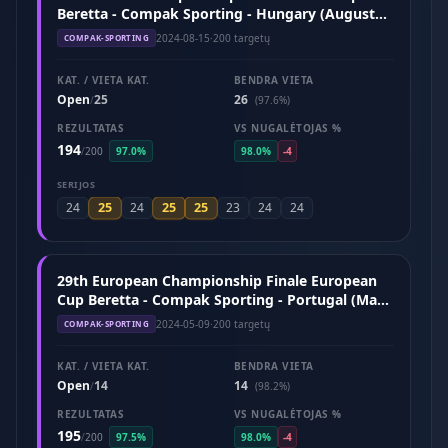
Beretta - Compak Sporting - Hungary (August
2024)
2024-08-15
·
200 targetų
COMPAK-SPORTING
KAT. / VIETA KAT.
BENDRA VIETA
Open
25
26
/
(97.6%)
REZULTATAS
VS NUGALĖTOJAS %
194
/
200
97.0%
98.0%
-4
SERIJOS
25
25
25
24
24
23
24
24
29th European Championship Finale European
Cup Beretta - Compak Sporting - Portugal (May
2024)
2024-05-09
·
200 targetų
COMPAK-SPORTING
KAT. / VIETA KAT.
BENDRA VIETA
Open
14
14
/
(98.2%)
REZULTATAS
VS NUGALĖTOJAS %
195
/
200
97.5%
98.0%
-4