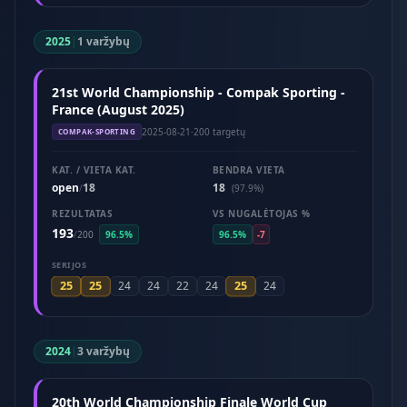
2025
|
1 varžybų
21st World Championship - Compak Sporting -
France (August 2025)
2025-08-21
·
200 targetų
COMPAK-SPORTING
KAT. / VIETA KAT.
BENDRA VIETA
open
18
18
/
(97.9%)
REZULTATAS
VS NUGALĖTOJAS %
193
/
200
96.5%
96.5%
-7
SERIJOS
25
25
25
24
24
22
24
24
2024
|
3 varžybų
20th World Championship Finale World Cup