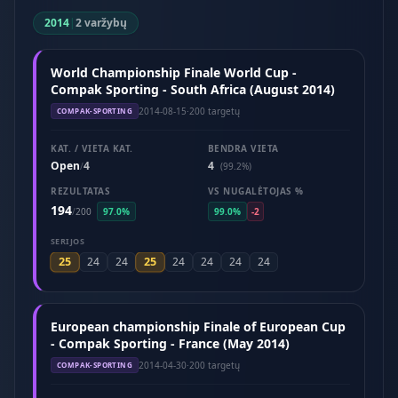
2014
|
2 varžybų
World Championship Finale World Cup -
Compak Sporting - South Africa (August 2014)
2014-08-15
·
200 targetų
COMPAK-SPORTING
KAT. / VIETA KAT.
BENDRA VIETA
Open
4
4
/
(99.2%)
REZULTATAS
VS NUGALĖTOJAS %
194
/
200
97.0%
99.0%
-2
SERIJOS
25
25
24
24
24
24
24
24
European championship Finale of European Cup
- Compak Sporting - France (May 2014)
2014-04-30
·
200 targetų
COMPAK-SPORTING