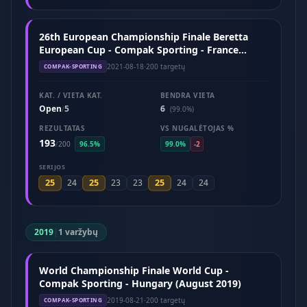
26th European Championship Finale Beretta
European Cup - Compak Sporting - France
(August 2021)
2021-08-18
·
200 targetų
COMPAK-SPORTING
KAT. / VIETA KAT.
BENDRA VIETA
Open
5
6
/
(99.0%)
REZULTATAS
VS NUGALĖTOJAS %
193
/
200
96.5%
99.0%
-2
SERIJOS
25
25
25
24
23
23
24
24
2019
|
1 varžybų
World Championship Finale World Cup -
Compak Sporting - Hungary (August 2019)
2019-08-21
·
200 targetų
COMPAK-SPORTING