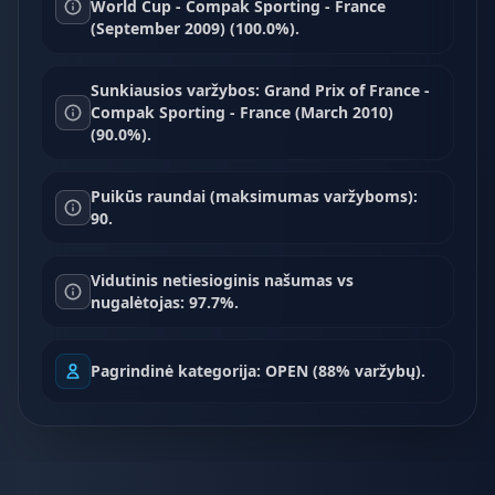
World Cup - Compak Sporting - France
(September 2009) (100.0%).
Sunkiausios varžybos: Grand Prix of France -
Compak Sporting - France (March 2010)
(90.0%).
Puikūs raundai (maksimumas varžyboms):
90.
Vidutinis netiesioginis našumas vs
nugalėtojas: 97.7%.
Pagrindinė kategorija: OPEN (88% varžybų).