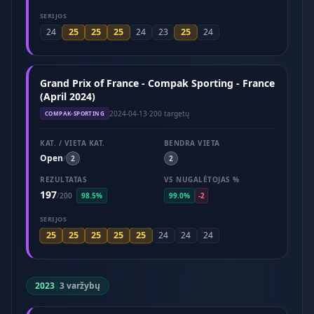
SERIJOS
25
25
25
25
24
24
23
24
Grand Prix of France - Compak Sporting - France
(April 2024)
2024-04-13
·
200 targetų
COMPAK-SPORTING
KAT. / VIETA KAT.
BENDRA VIETA
Open
/
2
2
REZULTATAS
VS NUGALĖTOJAS %
197
/
200
98.5%
99.0%
-2
SERIJOS
25
25
25
25
25
24
24
24
2023
|
3 varžybų