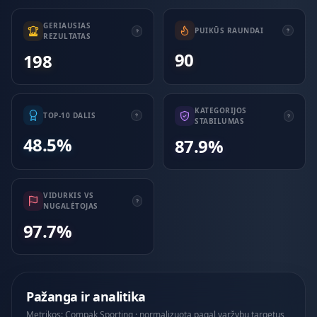
GERIAUSIAS
PUIKŪS RAUNDAI
REZULTATAS
90
198
KATEGORIJOS
TOP-10 DALIS
STABILUMAS
48.5%
87.9%
VIDURKIS VS
NUGALĖTOJAS
97.7%
Pažanga ir analitika
Metrikos: Compak Sporting · normalizuota pagal varžybų targetus