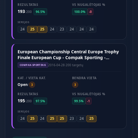
REZULTATAS
VS NUGALĖTOJAS %
193
/
200
96.5%
100.0%
-0
SERIJOS
25
25
24
24
23
24
24
24
European Championship Central Europe Trophy
Finale European Cup - Compak Sporting -
Hungary (April 2016)
2016-04-28
·
200 targetų
COMPAK-SPORTING
KAT. / VIETA KAT.
BENDRA VIETA
Open
/
3
3
REZULTATAS
VS NUGALĖTOJAS %
195
/
200
97.5%
99.5%
-1
SERIJOS
25
25
25
25
24
24
23
24