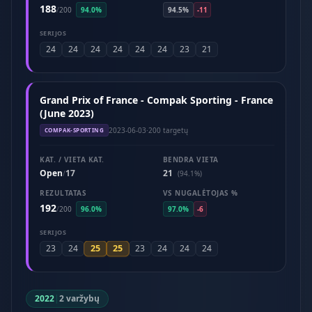
188
/
200
94.0%
94.5%
-11
SERIJOS
24
24
24
24
24
24
23
21
Grand Prix of France - Compak Sporting - France
(June 2023)
2023-06-03
·
200 targetų
COMPAK-SPORTING
KAT. / VIETA KAT.
BENDRA VIETA
Open
17
21
/
(94.1%)
REZULTATAS
VS NUGALĖTOJAS %
192
/
200
96.0%
97.0%
-6
SERIJOS
25
25
23
24
23
24
24
24
2022
|
2 varžybų