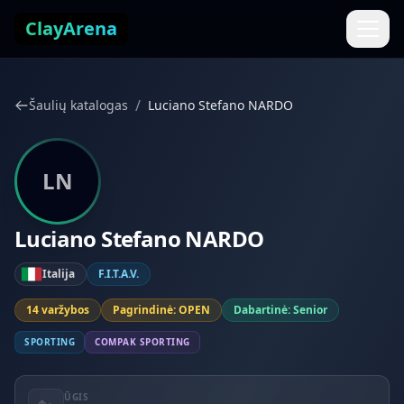
Pereiti prie turinio
ClayArena
/
Šaulių katalogas
Luciano Stefano NARDO
LN
Luciano Stefano NARDO
Italija
F.I.T.A.V.
14 varžybos
Pagrindinė: OPEN
Dabartinė: Senior
SPORTING
COMPAK SPORTING
ŪGIS