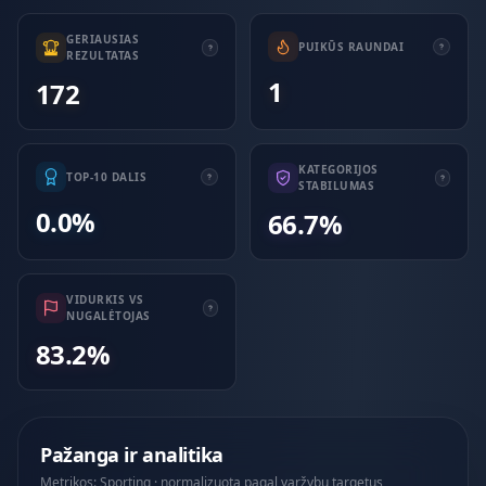
GERIAUSIAS
PUIKŪS RAUNDAI
REZULTATAS
1
172
KATEGORIJOS
TOP-10 DALIS
STABILUMAS
0.0%
66.7%
VIDURKIS VS
NUGALĖTOJAS
83.2%
Pažanga ir analitika
Metrikos: Sporting · normalizuota pagal varžybų targetus