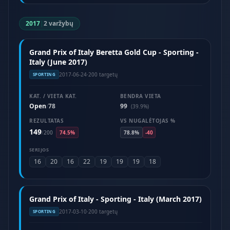
2017
|
2 varžybų
Grand Prix of Italy Beretta Gold Cup - Sporting -
Italy (June 2017)
2017-06-24
·
200 targetų
SPORTING
KAT. / VIETA KAT.
BENDRA VIETA
Open
78
99
/
(39.9%)
REZULTATAS
VS NUGALĖTOJAS %
149
/
200
74.5%
78.8%
-40
SERIJOS
16
20
16
22
19
19
19
18
Grand Prix of Italy - Sporting - Italy (March 2017)
2017-03-10
·
200 targetų
SPORTING