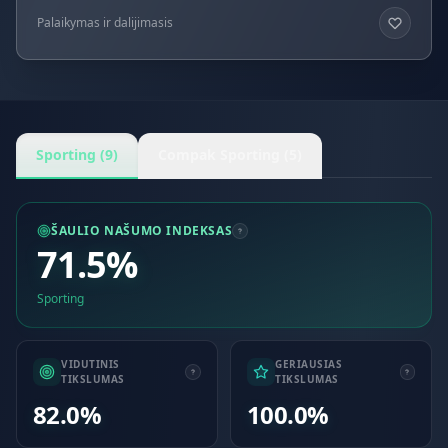
Palaikymas ir dalijimasis
Sporting (9)
Compak Sporting (5)
ŠAULIO NAŠUMO INDEKSAS
71.5%
Sporting
VIDUTINIS
GERIAUSIAS
TIKSLUMAS
TIKSLUMAS
82.0%
100.0%