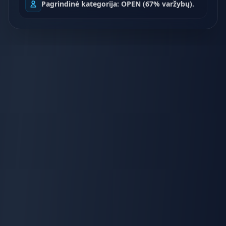
Pagrindinė kategorija: OPEN (67% varžybų).