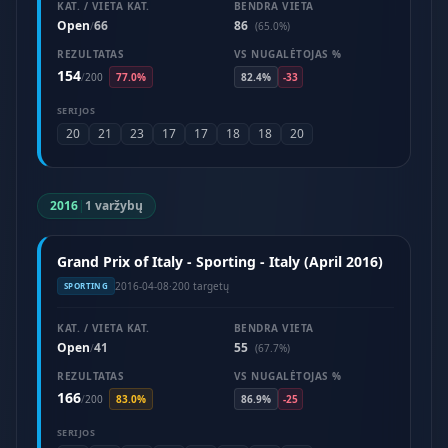
KAT. / VIETA KAT.
BENDRA VIETA
Open
66
86
/
(65.0%)
REZULTATAS
VS NUGALĖTOJAS %
154
/
200
77.0%
82.4%
-33
SERIJOS
20
21
23
17
17
18
18
20
2016
|
1 varžybų
Grand Prix of Italy - Sporting - Italy (April 2016)
2016-04-08
·
200 targetų
SPORTING
KAT. / VIETA KAT.
BENDRA VIETA
Open
41
55
/
(67.7%)
REZULTATAS
VS NUGALĖTOJAS %
166
/
200
83.0%
86.9%
-25
SERIJOS