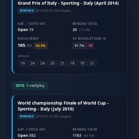
Grand Prix of Italy - Sporting - Italy (April 2014)
2014-04-25
·
200 targetų
SPORTING
KAT. / VIETA KAT.
BENDRA VIETA
Open
15
20
/
(71.2%)
REZULTATAS
VS NUGALĖTOJAS %
165
/
200
82.5%
91.7%
-15
SERIJOS
19
24
24
20
21
18
18
21
2010
|
1 varžybų
World championship Finale of World Cup -
Sporting - Italy (July 2010)
2010-07-15
·
200 targetų
SPORTING
KAT. / VIETA KAT.
BENDRA VIETA
Open
582
1163
/
(48.6%)