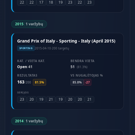
22
22
17
18
19
23
22
23
2015
|
1 varžybų
Grand Prix of Italy - Sporting - Italy (April 2015)
2015-04-10
·
200 targetų
SPORTING
KAT. / VIETA KAT.
BENDRA VIETA
Open
41
51
/
(81.3%)
REZULTATAS
VS NUGALĖTOJAS %
163
/
200
81.5%
85.8%
-27
SERIJOS
23
20
19
21
19
20
20
21
2014
|
1 varžybų