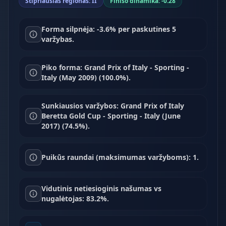
Stipriausias regionas: II
Finišo dinamika: -0.28
Forma silpnėja: -3.6% per paskutines 5
varžybas.
Piko forma: Grand Prix of Italy - Sporting -
Italy (May 2009) (100.0%).
Sunkiausios varžybos: Grand Prix of Italy
Beretta Gold Cup - Sporting - Italy (June
2017) (74.5%).
Puikūs raundai (maksimumas varžyboms): 1.
Vidutinis netiesioginis našumas vs
nugalėtojas: 83.2%.