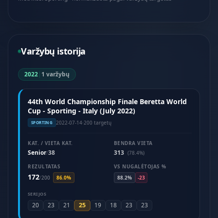
Varžybų istorija
2022
|
1 varžybų
44th World Championship Finale Beretta World
Cup - Sporting - Italy (July 2022)
2022-07-14
·
200 targetų
SPORTING
KAT. / VIETA KAT.
BENDRA VIETA
Senior
38
313
/
(78.4%)
REZULTATAS
VS NUGALĖTOJAS %
172
/
200
86.0%
88.2%
-23
SERIJOS
25
20
23
21
19
18
23
23