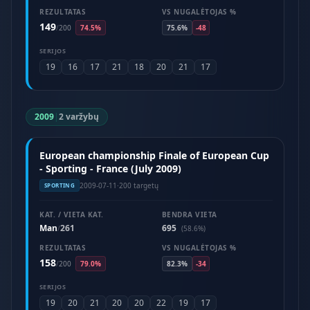
REZULTATAS
VS NUGALĖTOJAS %
149
/
200
74.5%
75.6%
-48
SERIJOS
19
16
17
21
18
20
21
17
2009
|
2 varžybų
European championship Finale of European Cup
- Sporting - France (July 2009)
2009-07-11
·
200 targetų
SPORTING
KAT. / VIETA KAT.
BENDRA VIETA
Man
261
695
/
(58.6%)
REZULTATAS
VS NUGALĖTOJAS %
158
/
200
79.0%
82.3%
-34
SERIJOS
19
20
21
20
20
22
19
17