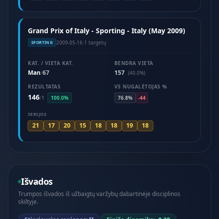
Grand Prix of Italy - Sporting - Italy (May 2009)
2009-05-16
·
1 targetų
SPORTING
KAT. / VIETA KAT.
BENDRA VIETA
Man
67
157
/
(40.0%)
REZULTATAS
VS NUGALĖTOJAS %
146
/
1
100.0%
76.8%
-44
SERIJOS
21
17
20
15
18
18
19
18
Išvados
Trumpos išvados iš užbaigtų varžybų dabartinėje disciplinos
skiltyje.