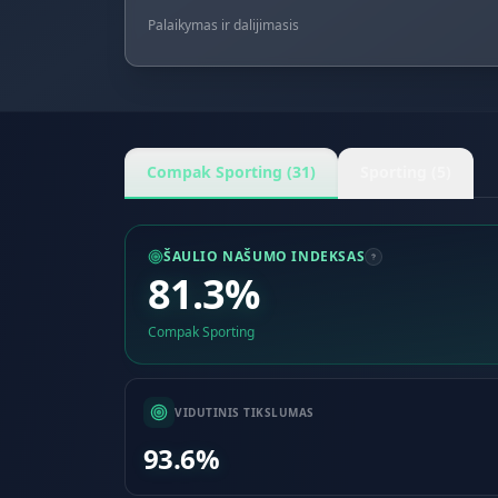
Palaikymas ir dalijimasis
Compak Sporting (31)
Sporting (5)
ŠAULIO NAŠUMO INDEKSAS
81.3%
Compak Sporting
VIDUTINIS TIKSLUMAS
93.6%