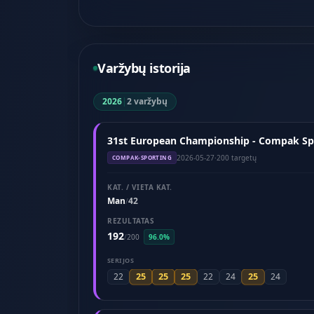
Varžybų istorija
2026
|
2 varžybų
31st European Championship - Compak Spo
2026-05-27
·
200 targetų
COMPAK-SPORTING
KAT. / VIETA KAT.
Man
42
/
REZULTATAS
192
/
200
96.0%
SERIJOS
25
25
25
25
22
22
24
24