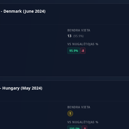
 - Denmark (June 2024)
BENDRA VIETA
13
(95.9%)
VS NUGALĖTOJAS %
95.9%
-8
- Hungary (May 2024)
BENDRA VIETA
1
VS NUGALĖTOJAS %
100.0%
-0