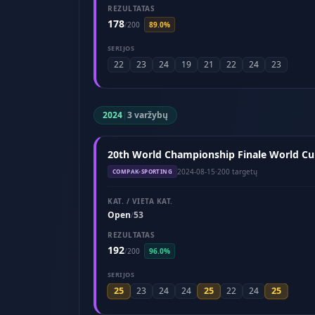
REZULTATAS
178
/
200
89.0%
SERIJOS
22
23
24
19
21
22
24
23
2024
|
3 varžybų
20th World Championship Finale World Cu
2024-08-15
·
200 targetų
COMPAK-SPORTING
KAT. / VIETA KAT.
Open
53
/
REZULTATAS
192
/
200
96.0%
SERIJOS
25
25
25
23
24
24
22
24