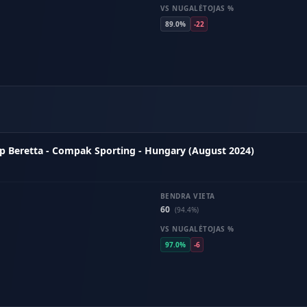
VS NUGALĖTOJAS %
89.0%
-22
p Beretta - Compak Sporting - Hungary (August 2024)
BENDRA VIETA
60
(94.4%)
VS NUGALĖTOJAS %
97.0%
-6