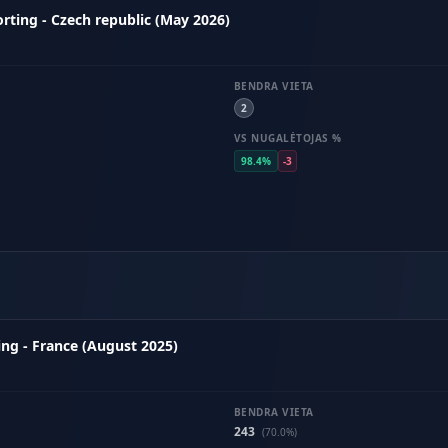
rting - Czech republic (May 2026)
BENDRA VIETA
2
VS NUGALĖTOJAS %
98.4%
-3
ng - France (August 2025)
BENDRA VIETA
243
(70.0%)