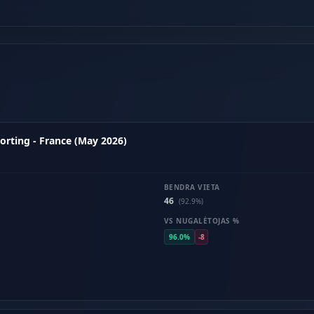
rting - France (May 2026)
BENDRA VIETA
46
(92.9%)
VS NUGALĖTOJAS %
96.0%
-8