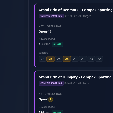
Grand Prix of Denmark - Compak Sporting
2024-06-07
·
200 targetų
COMPAK-SPORTING
KAT. / VIETA KAT.
Open
12
/
REZULTATAS
188
/
200
94.0%
SERIJOS
25
25
23
24
23
23
23
22
Grand Prix of Hungary - Compak Sporting 
2024-05-18
·
200 targetų
COMPAK-SPORTING
KAT. / VIETA KAT.
Open
/
1
REZULTATAS
193
/
200
96.5%