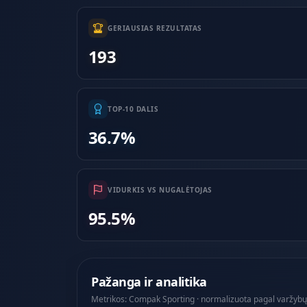
GERIAUSIAS REZULTATAS
193
TOP-10 DALIS
36.7%
VIDURKIS VS NUGALĖTOJAS
95.5%
Pažanga ir analitika
Metrikos: Compak Sporting · normalizuota pagal varžybų