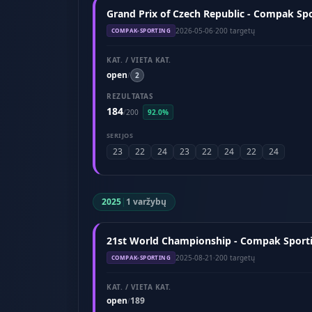
Grand Prix of Czech Republic - Compak Spo
2026-05-06
·
200 targetų
COMPAK-SPORTING
KAT. / VIETA KAT.
open
/
2
REZULTATAS
184
/
200
92.0%
SERIJOS
23
22
24
23
22
24
22
24
2025
|
1 varžybų
21st World Championship - Compak Sporti
2025-08-21
·
200 targetų
COMPAK-SPORTING
KAT. / VIETA KAT.
open
189
/