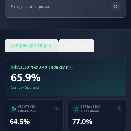
Palaikymas ir dalijimasis
Compak Sporting (5)
Sporting (1)
ŠAULIO NAŠUMO INDEKSAS
65.9%
Compak Sporting
VIDUTINIS
GERIAUSIAS
TIKSLUMAS
TIKSLUMAS
64.6%
77.0%