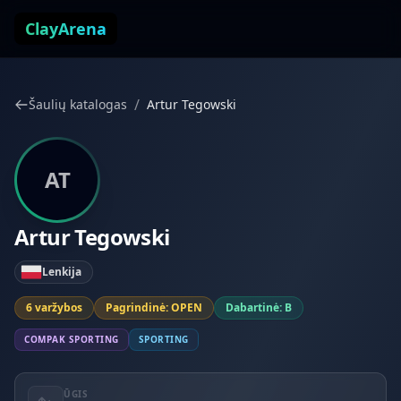
Pereiti prie turinio
ClayArena
/
Šaulių katalogas
Artur Tegowski
AT
Artur Tegowski
Lenkija
6 varžybos
Pagrindinė: OPEN
Dabartinė: B
COMPAK SPORTING
SPORTING
ŪGIS