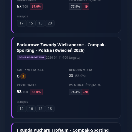
67
/
100
67.0%
77.9%
-19
SERIJOS
17
15
15
20
Parkurowe Zawody Wielkanocne - Compak-
Sporting - Polska (Kwiecień 2026)
2026-04-11
·
100 targetų
COMPAK-SPORTING
KAT. / VIETA KAT.
BENDRA VIETA
23
C
(56.0%)
/
3
REZULTATAS
VS NUGALĖTOJAS %
58
/
100
58.0%
74.4%
-20
SERIJOS
12
16
12
18
I Runda Pucharu Trofeum - Compak-Sporting