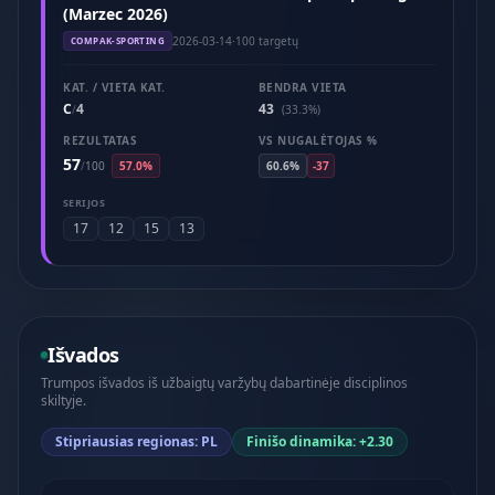
(Marzec 2026)
2026-03-14
·
100 targetų
COMPAK-SPORTING
KAT. / VIETA KAT.
BENDRA VIETA
C
4
43
/
(33.3%)
REZULTATAS
VS NUGALĖTOJAS %
57
/
100
57.0%
60.6%
-37
SERIJOS
17
12
15
13
Išvados
Trumpos išvados iš užbaigtų varžybų dabartinėje disciplinos
skiltyje.
Stipriausias regionas: PL
Finišo dinamika: +2.30