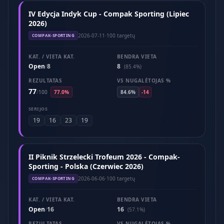
IV Edycja Indyk Cup - Compak Sporting (Lipiec
2026)
2026-07-11
·
100 targetų
COMPAK-SPORTING
KAT. / VIETA KAT.
BENDRA VIETA
Open
8
8
/
(85.4%)
REZULTATAS
VS NUGALĖTOJAS %
77
/
100
77.0%
84.6%
-14
SERIJOS
19
16
23
19
II Piknik Strzelecki Trofeum 2026 - Compak-
Sporting - Polska (Czerwiec 2026)
2026-06-06
·
100 targetų
COMPAK-SPORTING
KAT. / VIETA KAT.
BENDRA VIETA
Open
16
16
/
(57.1%)
REZULTATAS
VS NUGALĖTOJAS %