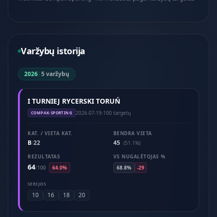
Varžybų istorija
2026
|
5 varžybų
I TURNIEJ RYCERSKI TORUŃ
2026-07-19
·
100 targetų
COMPAK-SPORTING
KAT. / VIETA KAT.
BENDRA VIETA
B
22
45
/
(51.1%)
REZULTATAS
VS NUGALĖTOJAS %
64
/
100
64.0%
68.8%
-29
SERIJOS
10
16
18
20