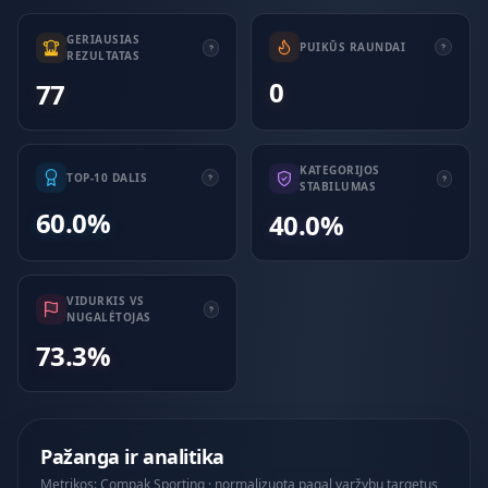
GERIAUSIAS
PUIKŪS RAUNDAI
REZULTATAS
0
77
KATEGORIJOS
TOP-10 DALIS
STABILUMAS
60.0%
40.0%
VIDURKIS VS
NUGALĖTOJAS
73.3%
Pažanga ir analitika
Metrikos: Compak Sporting · normalizuota pagal varžybų targetus