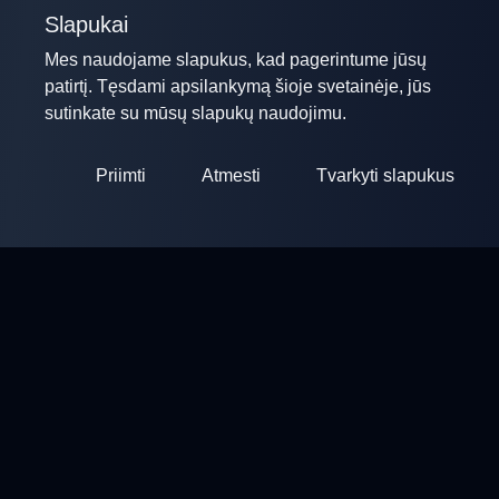
Slapukai
Mes naudojame slapukus, kad pagerintume jūsų
patirtį. Tęsdami apsilankymą šioje svetainėje, jūs
sutinkate su mūsų slapukų naudojimu.
Priimti
Atmesti
Tvarkyti slapukus
ClayArena
Platforma varžybų organizavimui ir dalyvavimui. Tobulinkite
savo įgūdžius ir varžykite su geriausių meisterų.