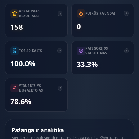
GERIAUSIAS
PUIKŪS RAUNDAI
REZULTATAS
0
158
KATEGORIJOS
TOP-10 DALIS
STABILUMAS
100.0%
33.3%
VIDURKIS VS
NUGALĖTOJAS
78.6%
Pažanga ir analitika
Metrikos: Compak Sporting · normalizuota pagal varžybų targetus