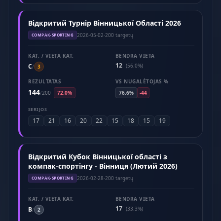
Відкритий Турнір Вінницької Області 2026
2026-05-02
·
200 targetų
COMPAK-SPORTING
KAT. / VIETA KAT.
BENDRA VIETA
12
C
(56.0%)
/
3
REZULTATAS
VS NUGALĖTOJAS %
144
/
200
72.0%
76.6%
-44
SERIJOS
17
21
16
20
22
15
18
15
19
Відкритий Кубок Вінницької області з
компак-спортінгу - Вінниця (Лютий 2026)
2026-02-28
·
200 targetų
COMPAK-SPORTING
KAT. / VIETA KAT.
BENDRA VIETA
17
B
(33.3%)
/
2