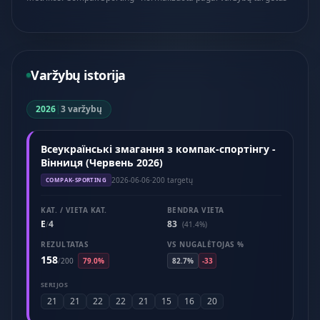
Varžybų istorija
2026
|
3 varžybų
Всеукраїнські змагання з компак-спортінгу -
Вінниця (Червень 2026)
2026-06-06
·
200 targetų
COMPAK-SPORTING
KAT. / VIETA KAT.
BENDRA VIETA
E
4
83
/
(41.4%)
REZULTATAS
VS NUGALĖTOJAS %
158
/
200
79.0%
82.7%
-33
SERIJOS
21
21
22
22
21
15
16
20