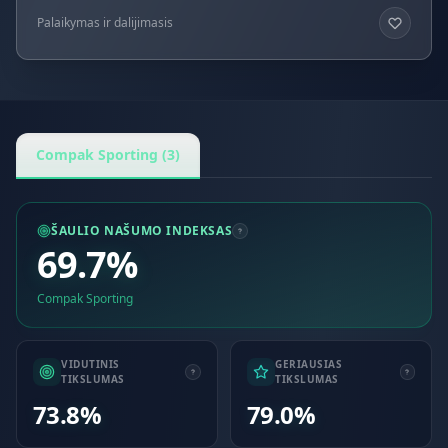
Palaikymas ir dalijimasis
Compak Sporting (3)
ŠAULIO NAŠUMO INDEKSAS
69.7%
Compak Sporting
VIDUTINIS
GERIAUSIAS
TIKSLUMAS
TIKSLUMAS
73.8%
79.0%