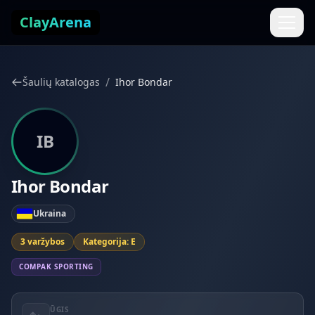
Pereiti prie turinio
ClayArena
/
Šaulių katalogas
Ihor Bondar
IB
Ihor Bondar
Ukraina
3 varžybos
Kategorija: E
COMPAK SPORTING
ŪGIS