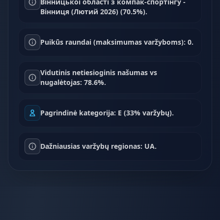
Вінницької області з компак-спортінгу -
Вінниця (Лютий 2026) (70.5%).
Puikūs raundai (maksimumas varžyboms): 0.
Vidutinis netiesioginis našumas vs
nugalėtojas: 78.6%.
Pagrindinė kategorija: E (33% varžybų).
Dažniausias varžybų regionas: UA.