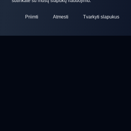
sutinkate su mūsų slapukų naudojimu.
Priimti
Atmesti
Tvarkyti slapukus
ClayArena
Platforma varžybų organizavimui ir dalyvavimui. Tobulinkite
savo įgūdžius ir varžykite su geriausių meisterų.
Varžybos
Šaudyklos
Profilis