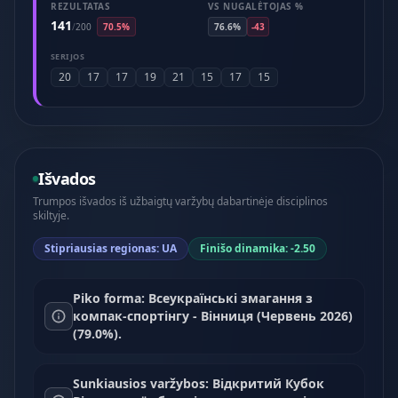
REZULTATAS
VS NUGALĖTOJAS %
141
/
200
70.5%
76.6%
-43
SERIJOS
20
17
17
19
21
15
17
15
Išvados
Trumpos išvados iš užbaigtų varžybų dabartinėje disciplinos
skiltyje.
Stipriausias regionas: UA
Finišo dinamika: -2.50
Piko forma: Всеукраїнські змагання з
компак-спортінгу - Вінниця (Червень 2026)
(79.0%).
Sunkiausios varžybos: Відкритий Кубок