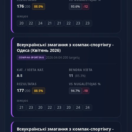
176
/
200
88.0%
93.6%
-12
SERIJOS
20
22
24
21
21
22
23
23
Всеукраїнські змагання з компак-спортінгу -
Одеса (Квітень 2026)
2026-04-04
·
200 targetų
COMPAK-SPORTING
KAT. / VIETA KAT.
BENDRA VIETA
A
8
11
/
(85.3%)
REZULTATAS
VS NUGALĖTOJAS %
177
/
200
88.5%
94.7%
-10
SERIJOS
21
23
20
22
23
20
24
24
Всеукраїнські змагання з компак-спортінгу -