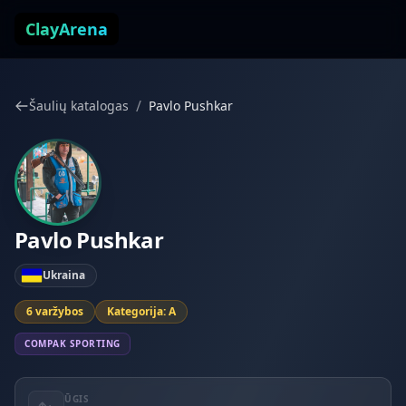
Pereiti prie turinio
ClayArena
/
Šaulių katalogas
Pavlo Pushkar
Pavlo Pushkar
Ukraina
6 varžybos
Kategorija: A
COMPAK SPORTING
ŪGIS