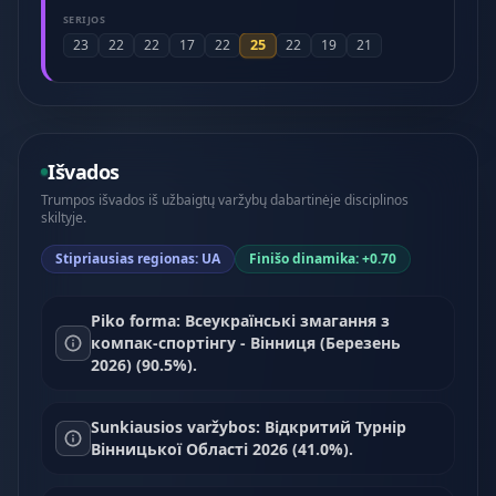
SERIJOS
25
23
22
22
17
22
22
19
21
Išvados
Trumpos išvados iš užbaigtų varžybų dabartinėje disciplinos
skiltyje.
Stipriausias regionas: UA
Finišo dinamika: +0.70
Piko forma: Всеукраїнські змагання з
компак-спортінгу - Вінниця (Березень
2026) (90.5%).
Sunkiausios varžybos: Відкритий Турнір
Вінницької Області 2026 (41.0%).