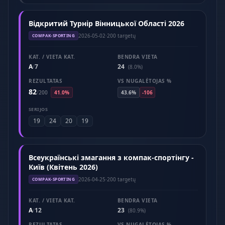
Відкритий Турнір Вінницької Області 2026
2026-05-02
·
200 targetų
COMPAK-SPORTING
KAT. / VIETA KAT.
BENDRA VIETA
A
7
24
/
(8.0%)
REZULTATAS
VS NUGALĖTOJAS %
82
/
200
41.0%
43.6%
-106
SERIJOS
19
24
20
19
Всеукраїнські змагання з компак-спортінгу -
Київ (Квітень 2026)
2026-04-25
·
200 targetų
COMPAK-SPORTING
KAT. / VIETA KAT.
BENDRA VIETA
A
12
23
/
(80.9%)
REZULTATAS
VS NUGALĖTOJAS %