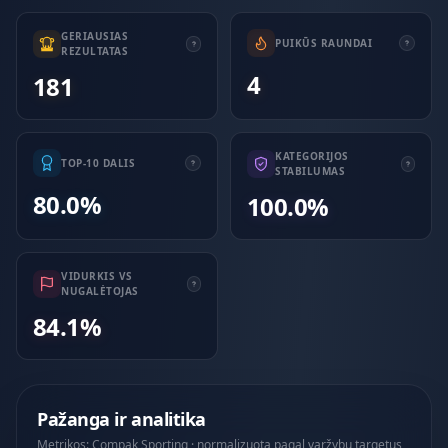
GERIAUSIAS
PUIKŪS RAUNDAI
REZULTATAS
4
181
KATEGORIJOS
TOP-10 DALIS
STABILUMAS
80.0%
100.0%
VIDURKIS VS
NUGALĖTOJAS
84.1%
Pažanga ir analitika
Metrikos: Compak Sporting · normalizuota pagal varžybų targetus