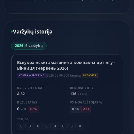
Varžybų istorija
2026
|
6 varžybų
Всеукраїнські змагання з компак-спортінгу -
Вінниця (Червень 2026)
2026-06-06
·
200 targetų
·
COMPAK-SPORTING
NEBAIGTA
KAT. / VIETA KAT.
BENDRA VIETA
A
32
136
/
(3.6%)
REZULTATAS
VS NUGALĖTOJAS %
0
/
200
0.0%
0.0%
-191
SERIJOS
0
0
0
0
0
0
0
0