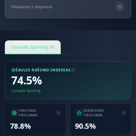
Palaikymas ir dalijimasis
Compak Sporting (6)
ŠAULIO NAŠUMO INDEKSAS
74.5%
Compak Sporting
VIDUTINIS
GERIAUSIAS
TIKSLUMAS
TIKSLUMAS
78.8%
90.5%