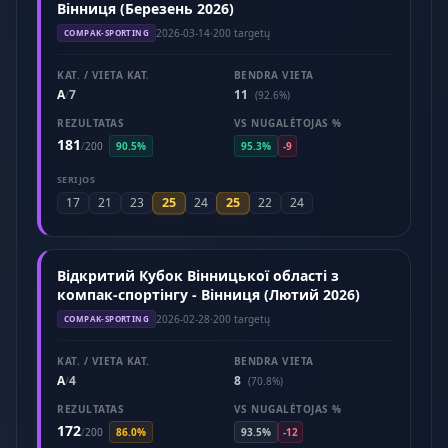
Вінниця (Березень 2026)
2026-03-14
·
200 targetų
COMPAK-SPORTING
KAT. / VIETA KAT.
BENDRA VIETA
A
7
11
/
(92.6%)
REZULTATAS
VS NUGALĖTOJAS %
181
/
200
90.5%
95.3%
-9
SERIJOS
25
25
17
21
23
24
22
24
Відкритий Кубок Вінницької області з
компак-спортінгу - Вінниця (Лютий 2026)
2026-02-28
·
200 targetų
COMPAK-SPORTING
KAT. / VIETA KAT.
BENDRA VIETA
A
4
8
/
(70.8%)
REZULTATAS
VS NUGALĖTOJAS %
172
/
200
86.0%
93.5%
-12