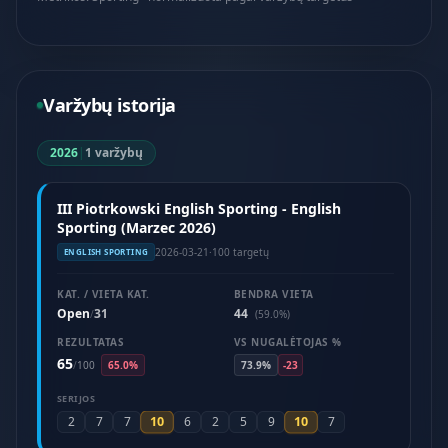
Varžybų istorija
2026
|
1 varžybų
III Piotrkowski English Sporting - English
Sporting (Marzec 2026)
2026-03-21
·
100 targetų
ENGLISH SPORTING
KAT. / VIETA KAT.
BENDRA VIETA
Open
31
44
/
(59.0%)
REZULTATAS
VS NUGALĖTOJAS %
65
/
100
65.0%
73.9%
-23
SERIJOS
10
10
2
7
7
6
2
5
9
7