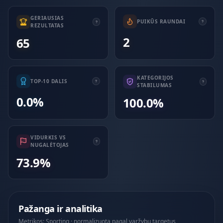
GERIAUSIAS
PUIKŪS RAUNDAI
REZULTATAS
2
65
KATEGORIJOS
TOP-10 DALIS
STABILUMAS
0.0%
100.0%
VIDURKIS VS
NUGALĖTOJAS
73.9%
Pažanga ir analitika
Metrikos: Sporting · normalizuota pagal varžybų targetus