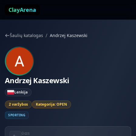
Pereiti prie turinio
ClayArena
/
Šaulių katalogas
Andrzej Kaszewski
Andrzej Kaszewski
Lenkija
2 varžybos
Kategorija: OPEN
SPORTING
ŪGIS