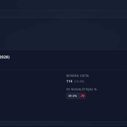
2026)
BENDRA VIETA
114
(14.4%)
VS NUGALĖTOJAS %
49.6%
-70