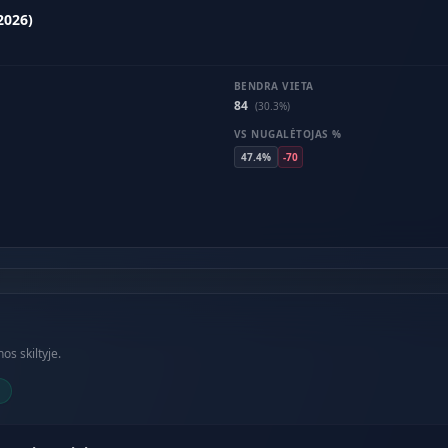
2026)
BENDRA VIETA
84
(30.3%)
VS NUGALĖTOJAS %
47.4%
-70
os skiltyje.