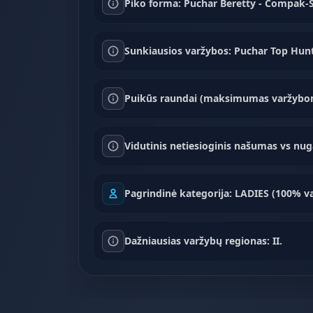
Piko forma: Puchar Beretty - Compak-Sp
Sunkiausios varžybos: Puchar Top Hunts
Puikūs raundai (maksimumas varžybom
Vidutinis netiesioginis našumas vs nug
Pagrindinė kategorija: LADIES (100% v
Dažniausias varžybų regionas: II.