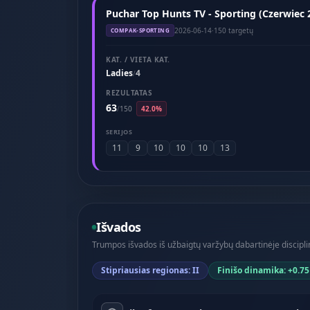
Puchar Top Hunts TV - Sporting (Czerwiec 
2026-06-14
·
150 targetų
COMPAK-SPORTING
KAT. / VIETA KAT.
Ladies
4
/
REZULTATAS
63
/
150
42.0%
SERIJOS
11
9
10
10
10
13
Išvados
Trumpos išvados iš užbaigtų varžybų dabartinėje disciplin
Stipriausias regionas: II
Finišo dinamika: +0.75