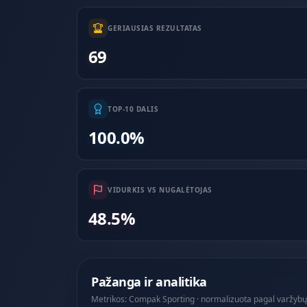
GERIAUSIAS REZULTATAS
69
TOP-10 DALIS
100.0%
VIDURKIS VS NUGALĖTOJAS
48.5%
Pažanga ir analitika
Metrikos: Compak Sporting · normalizuota pagal varžybų