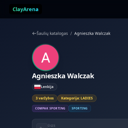
Pereiti prie turinio
ClayArena
/
Šaulių katalogas
Agnieszka Walczak
Agnieszka Walczak
Lenkija
3 varžybos
Kategorija: LADIES
COMPAK SPORTING
SPORTING
ŪGIS