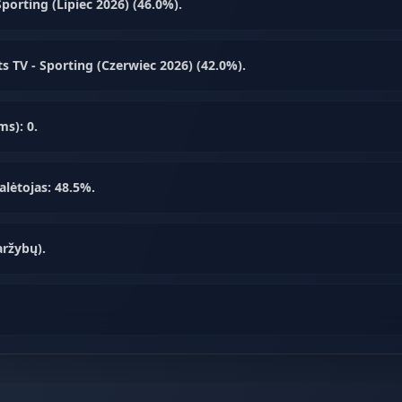
orting (Lipiec 2026) (46.0%).
 TV - Sporting (Czerwiec 2026) (42.0%).
s): 0.
alėtojas: 48.5%.
aržybų).