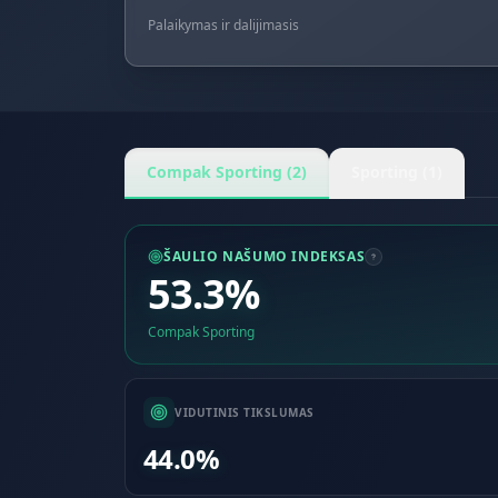
Palaikymas ir dalijimasis
Compak Sporting (2)
Sporting (1)
ŠAULIO NAŠUMO INDEKSAS
53.3%
Compak Sporting
VIDUTINIS TIKSLUMAS
44.0%