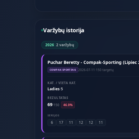
Varžybų istorija
2026
|
2 varžybų
Puchar Beretty - Compak-Sporting (Lipiec 
2026-07-11
·
150 targetų
COMPAK-SPORTING
KAT. / VIETA KAT.
Ladies
5
/
REZULTATAS
69
/
150
46.0%
SERIJOS
6
17
11
12
12
11