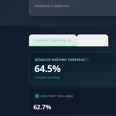
Palaikymas ir dalijimasis
Compak Sporting (5)
Sporting (3)
ŠAULIO NAŠUMO INDEKSAS
64.5%
Compak Sporting
VIDUTINIS TIKSLUMAS
62.7%