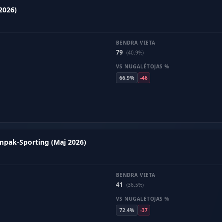
2026)
BENDRA VIETA
79
(40.9%)
VS NUGALĖTOJAS %
66.9%
-46
ompak-Sporting (Maj 2026)
BENDRA VIETA
41
(36.5%)
VS NUGALĖTOJAS %
72.4%
-37