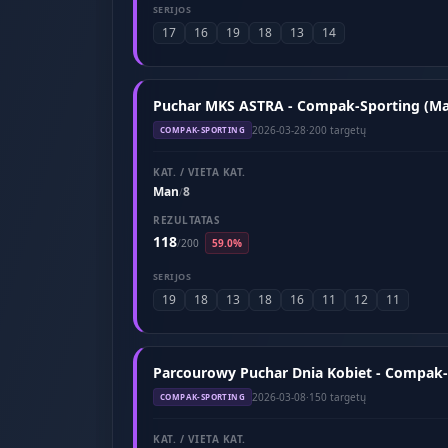
SERIJOS
17
16
19
18
13
14
Puchar MKS ASTRA - Compak-Sporting (Ma
2026-03-28
·
200 targetų
COMPAK-SPORTING
KAT. / VIETA KAT.
Man
8
/
REZULTATAS
118
/
200
59.0%
SERIJOS
19
18
13
18
16
11
12
11
Parcourowy Puchar Dnia Kobiet - Compak-
2026-03-08
·
150 targetų
COMPAK-SPORTING
KAT. / VIETA KAT.