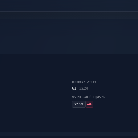
BENDRA VIETA
62
(32.2%)
VS NUGALĖTOJAS %
57.0%
-40