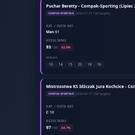
Puchar Beretty - Compak-Sporting (Lipiec 
2026-07-11
·
150 targetų
COMPAK-SPORTING
KAT. / VIETA KAT.
Man
61
/
REZULTATAS
93
/
150
62.0%
SERIJOS
10
14
15
20
18
16
Mistrzostwa KS Idźczak Jura Kochcice - C
2026-05-17
·
150 targetų
COMPAK-SPORTING
KAT. / VIETA KAT.
C
10
/
REZULTATAS
97
/
150
64.7%