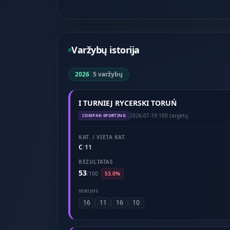
Varžybų istorija
2026
|
5 varžybų
I TURNIEJ RYCERSKI TORUŃ
2026-07-19
·
100 targetų
COMPAK-SPORTING
KAT. / VIETA KAT.
C
11
/
REZULTATAS
53
/
100
53.0%
SERIJOS
16
11
16
10