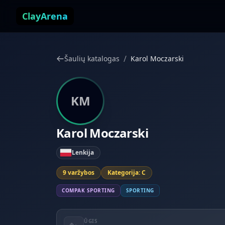
Pereiti prie turinio
ClayArena
/
Šaulių katalogas
Karol Moczarski
KM
Karol Moczarski
Lenkija
9 varžybos
Kategorija: C
COMPAK SPORTING
SPORTING
ŪGIS