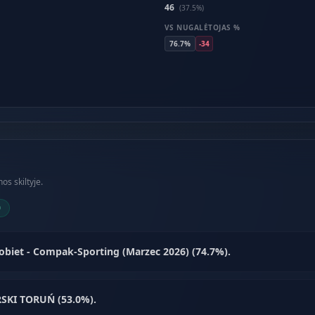
46
(37.5%)
VS NUGALĖTOJAS %
76.7%
-34
os skiltyje.
0
biet - Compak-Sporting (Marzec 2026) (74.7%).
RSKI TORUŃ (53.0%).