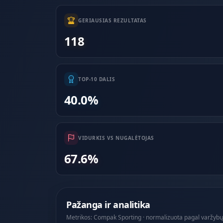
GERIAUSIAS REZULTATAS
118
TOP-10 DALIS
40.0%
VIDURKIS VS NUGALĖTOJAS
67.6%
Pažanga ir analitika
Metrikos: Compak Sporting · normalizuota pagal varžybų