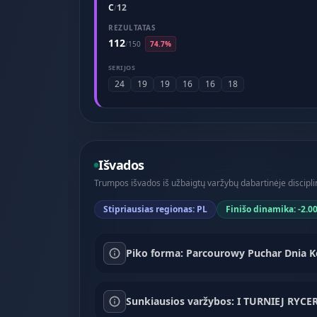
C
12
/
REZULTATAS
112
/
150
74.7%
SERIJOS
24
19
19
16
16
18
Išvados
Trumpos išvados iš užbaigtų varžybų dabartinėje disciplin
Stipriausias regionas: PL
Finišo dinamika: -2.0
Piko forma: Parcourowy Puchar Dnia Ko
Sunkiausios varžybos: I TURNIEJ RYCE