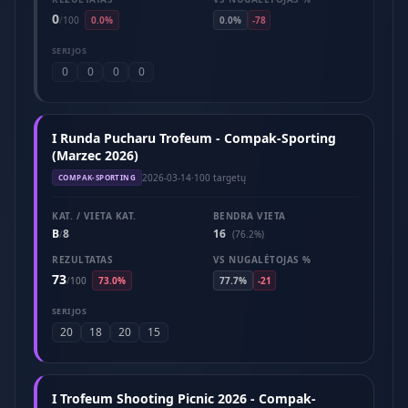
0
/
100
0.0%
0.0%
-78
SERIJOS
0
0
0
0
I Runda Pucharu Trofeum - Compak-Sporting
(Marzec 2026)
2026-03-14
·
100 targetų
COMPAK-SPORTING
KAT. / VIETA KAT.
BENDRA VIETA
B
8
16
/
(76.2%)
REZULTATAS
VS NUGALĖTOJAS %
73
/
100
73.0%
77.7%
-21
SERIJOS
20
18
20
15
I Trofeum Shooting Picnic 2026 - Compak-