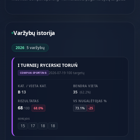
Varžybų istorija
2026
|
5 varžybų
I TURNIEJ RYCERSKI TORUŃ
2026-07-19
·
100 targetų
COMPAK-SPORTING
KAT. / VIETA KAT.
BENDRA VIETA
B
13
35
/
(62.2%)
REZULTATAS
VS NUGALĖTOJAS %
68
/
100
68.0%
73.1%
-25
SERIJOS
15
17
18
18