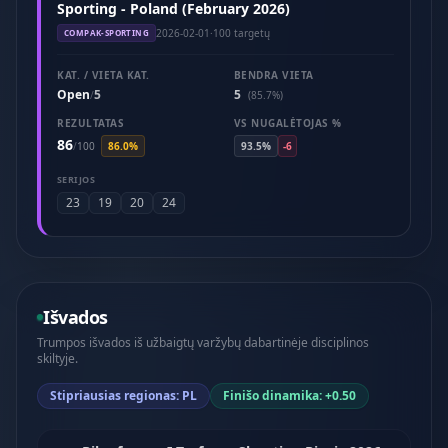
Sporting - Poland (February 2026)
2026-02-01
·
100 targetų
COMPAK-SPORTING
KAT. / VIETA KAT.
BENDRA VIETA
Open
5
5
/
(85.7%)
REZULTATAS
VS NUGALĖTOJAS %
86
/
100
86.0%
93.5%
-6
SERIJOS
23
19
20
24
Išvados
Trumpos išvados iš užbaigtų varžybų dabartinėje disciplinos
skiltyje.
Stipriausias regionas: PL
Finišo dinamika: +0.50