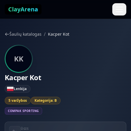
Pereiti prie turinio
ClayArena
/
Šaulių katalogas
Kacper Kot
KK
Kacper Kot
Lenkija
5 varžybos
Kategorija: B
COMPAK SPORTING
ŪGIS