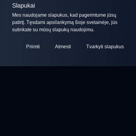
Slapukai
Mes naudojame slapukus, kad pagerintume jūsų
patirtį. Tęsdami apsilankymą šioje svetainėje, jūs
sutinkate su mūsų slapukų naudojimu.
Priimti
Atmesti
Tvarkyti slapukus
ClayArena
Platforma varžybų organizavimui ir dalyvavimui. Tobulinkite
savo įgūdžius ir varžykite su geriausių meisterų.