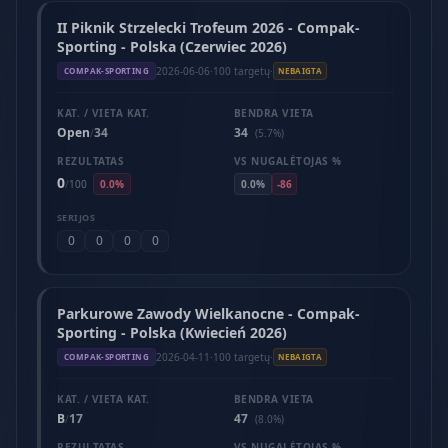
II Piknik Strzelecki Trofeum 2026 - Compak-
Sporting - Polska (Czerwiec 2026)
2026-06-06
·
100 targetų
·
COMPAK-SPORTING
NEBAIGTA
KAT. / VIETA KAT.
BENDRA VIETA
Open
34
34
/
(5.7%)
REZULTATAS
VS NUGALĖTOJAS %
0
/
100
0.0%
0.0%
-86
SERIJOS
0
0
0
0
Parkurowe Zawody Wielkanocne - Compak-
Sporting - Polska (Kwiecień 2026)
2026-04-11
·
100 targetų
·
COMPAK-SPORTING
NEBAIGTA
KAT. / VIETA KAT.
BENDRA VIETA
B
17
47
/
(8.0%)
REZULTATAS
VS NUGALĖTOJAS %