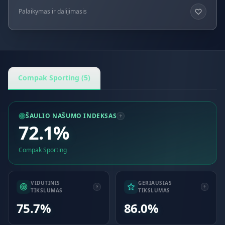
Palaikymas ir dalijimasis
Compak Sporting (5)
ŠAULIO NAŠUMO INDEKSAS
72.1%
Compak Sporting
VIDUTINIS
GERIAUSIAS
TIKSLUMAS
TIKSLUMAS
75.7%
86.0%