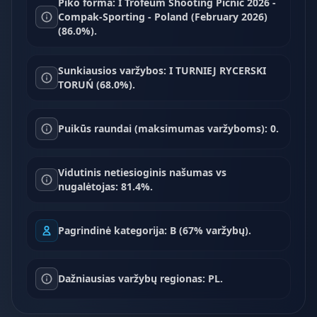
Piko forma: I Trofeum Shooting Picnic 2026 -
Compak-Sporting - Poland (February 2026)
(86.0%).
Sunkiausios varžybos: I TURNIEJ RYCERSKI
TORUŃ (68.0%).
Puikūs raundai (maksimumas varžyboms): 0.
Vidutinis netiesioginis našumas vs
nugalėtojas: 81.4%.
Pagrindinė kategorija: B (67% varžybų).
Dažniausias varžybų regionas: PL.