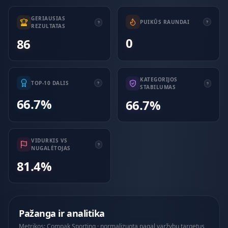
GERIAUSIAS
PUIKŪS RAUNDAI
REZULTATAS
0
86
KATEGORIJOS
TOP-10 DALIS
STABILUMAS
66.7%
66.7%
VIDURKIS VS
NUGALĖTOJAS
81.4%
Pažanga ir analitika
Metrikos: Compak Sporting · normalizuota pagal varžybų targetus