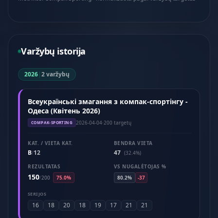
Varžybų istorija
2026
|
2 varžybų
Всеукраїнські змагання з компак-спортінгу -
Одеса (Квітень 2026)
2026-04-04
·
200 targetų
COMPAK-SPORTING
KAT. / VIETA KAT.
BENDRA VIETA
B
12
47
/
(32.4%)
REZULTATAS
VS NUGALĖTOJAS %
150
/
200
75.0%
80.2%
-37
SERIJOS
16
18
20
18
19
17
21
21