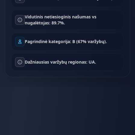
Vidutinis netiesioginis našumas vs
nugalėtojas: 89.7%.
Pagrindinė kategorija: B (67% varžybų).
Dažniausias varžybų regionas: UA.