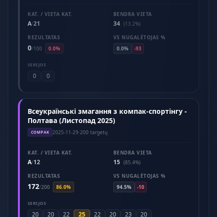
KAT. / VIETA KAT.
BENDRA VIETA
A
21
34
/
(13.2%)
REZULTATAS
VS NUGALĖTOJAS %
0
/
100
0.0%
0.0%
-93
SERIJOS
0
0
Всеукраїнські змагання з компак-спортінгу -
Полтава (Листопад 2025)
2025-11-29
·
200 targetų
COMPAK
KAT. / VIETA KAT.
BENDRA VIETA
A
12
15
/
(85.4%)
REZULTATAS
VS NUGALĖTOJAS %
172
/
200
86.0%
94.5%
-10
SERIJOS
25
20
20
22
22
20
23
20