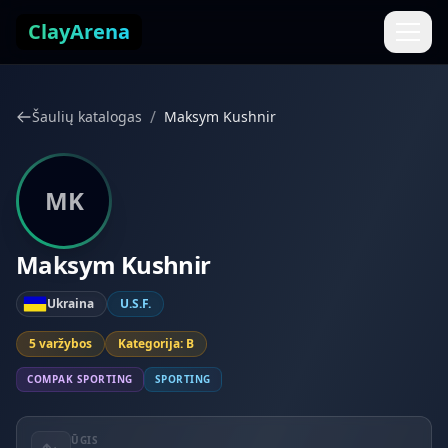
Pereiti prie turinio
ClayArena
/
Šaulių katalogas
Maksym Kushnir
MK
Maksym Kushnir
Ukraina
U.S.F.
5 varžybos
Kategorija: B
COMPAK SPORTING
SPORTING
ŪGIS