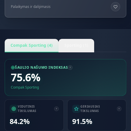
Palaikymas ir dalijimasis
Compak Sporting (4)
Sporting (1)
ŠAULIO NAŠUMO INDEKSAS
75.6%
Compak Sporting
VIDUTINIS
GERIAUSIAS
TIKSLUMAS
TIKSLUMAS
84.2%
91.5%