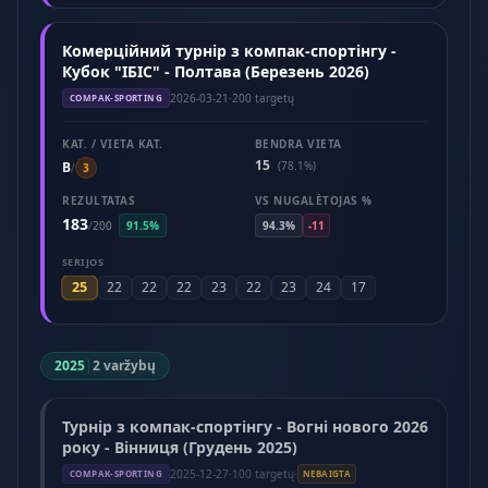
Комерційний турнір з компак-спортінгу -
Кубок "ІБІС" - Полтава (Березень 2026)
2026-03-21
·
200 targetų
COMPAK-SPORTING
KAT. / VIETA KAT.
BENDRA VIETA
15
B
(78.1%)
/
3
REZULTATAS
VS NUGALĖTOJAS %
183
/
200
91.5%
94.3%
-11
SERIJOS
25
22
22
22
23
22
23
24
17
2025
|
2 varžybų
Турнір з компак-спортінгу - Вогні нового 2026
року - Вінниця (Грудень 2025)
2025-12-27
·
100 targetų
·
COMPAK-SPORTING
NEBAIGTA