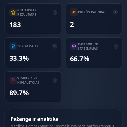
GERIAUSIAS
PUIKŪS RAUNDAI
REZULTATAS
2
183
KATEGORIJOS
TOP-10 DALIS
STABILUMAS
33.3%
66.7%
VIDURKIS VS
NUGALĖTOJAS
89.7%
Pažanga ir analitika
Metrikos: Compak Sporting · normalizuota pagal varžybų targetus