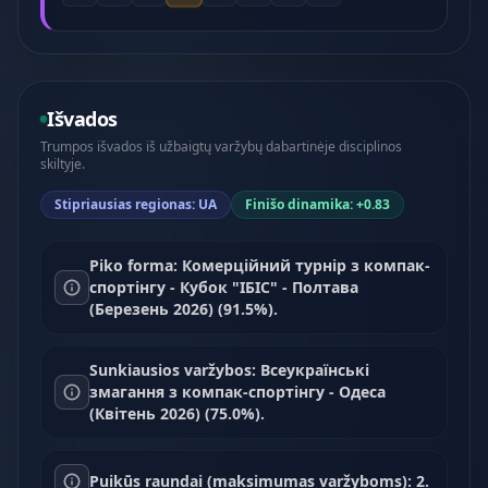
Išvados
Trumpos išvados iš užbaigtų varžybų dabartinėje disciplinos
skiltyje.
Stipriausias regionas: UA
Finišo dinamika: +0.83
Piko forma: Комерційний турнір з компак-
спортінгу - Кубок "ІБІС" - Полтава
(Березень 2026) (91.5%).
Sunkiausios varžybos: Всеукраїнські
змагання з компак-спортінгу - Одеса
(Квітень 2026) (75.0%).
Puikūs raundai (maksimumas varžyboms): 2.