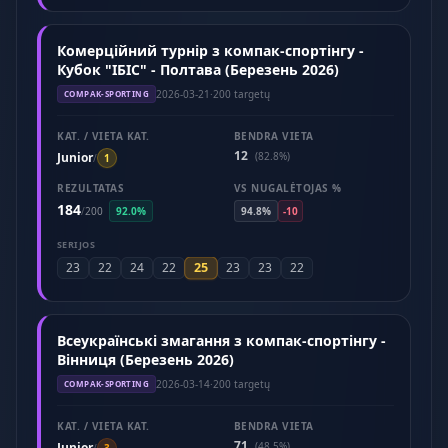
Комерційний турнір з компак-спортінгу -
Кубок "ІБІС" - Полтава (Березень 2026)
2026-03-21
·
200 targetų
COMPAK-SPORTING
KAT. / VIETA KAT.
BENDRA VIETA
12
Junior
(82.8%)
/
1
REZULTATAS
VS NUGALĖTOJAS %
184
/
200
92.0%
94.8%
-10
SERIJOS
25
23
22
24
22
23
23
22
Всеукраїнські змагання з компак-спортінгу -
Вінниця (Березень 2026)
2026-03-14
·
200 targetų
COMPAK-SPORTING
KAT. / VIETA KAT.
BENDRA VIETA
71
Junior
(48.5%)