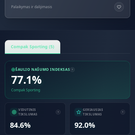
Palaikymas ir dalijimasis
Compak Sporting (5)
ŠAULIO NAŠUMO INDEKSAS
77.1%
Compak Sporting
VIDUTINIS
GERIAUSIAS
TIKSLUMAS
TIKSLUMAS
84.6%
92.0%