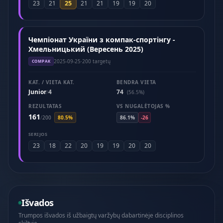
25
23
21
21
21
19
19
20
Чемпіонат України з компак-спортінгу -
Хмельницький (Вересень 2025)
2025-09-25
·
200 targetų
COMPAK
KAT. / VIETA KAT.
BENDRA VIETA
Junior
4
74
/
(56.5%)
REZULTATAS
VS NUGALĖTOJAS %
161
/
200
80.5%
86.1%
-26
SERIJOS
23
18
22
20
19
19
20
20
Išvados
Trumpos išvados iš užbaigtų varžybų dabartinėje disciplinos