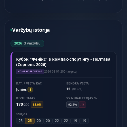
Varžybų istorija
2026
|
3 varžybų
Кубок "Фенікс" з компак-спортінгу - Полтава
(Серпень 2026)
2026-08-01
·
200 targetų
COMPAK-SPORTING
KAT. / VIETA KAT.
BENDRA VIETA
15
Junior
(81.6%)
/
1
REZULTATAS
VS NUGALĖTOJAS %
170
/
200
85.0%
92.4%
-14
SERIJOS
25
23
20
20
22
22
19
19