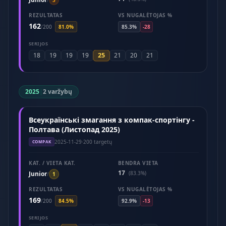
/
3
REZULTATAS
VS NUGALĖTOJAS %
162
/
200
81.0%
85.3%
-28
SERIJOS
25
18
19
19
19
21
20
21
2025
|
2 varžybų
Всеукраїнські змагання з компак-спортінгу -
Полтава (Листопад 2025)
2025-11-29
·
200 targetų
COMPAK
KAT. / VIETA KAT.
BENDRA VIETA
17
Junior
(83.3%)
/
1
REZULTATAS
VS NUGALĖTOJAS %
169
/
200
84.5%
92.9%
-13
SERIJOS