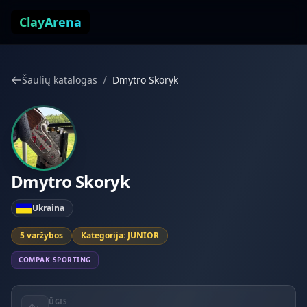
Pereiti prie turinio
ClayArena
/
Šaulių katalogas
Dmytro Skoryk
Dmytro Skoryk
Ukraina
5 varžybos
Kategorija: JUNIOR
COMPAK SPORTING
ŪGIS