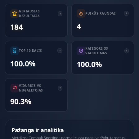
GERIAUSIAS
PUIKŪS RAUNDAI
REZULTATAS
4
184
KATEGORIJOS
TOP-10 DALIS
STABILUMAS
100.0%
100.0%
VIDURKIS VS
NUGALĖTOJAS
90.3%
Pažanga ir analitika
Metrikos: Compak Sporting · normalizuota pagal varžybų targetus