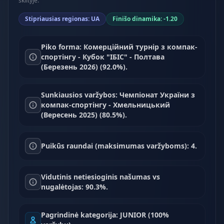
skiltyje.
Stipriausias regionas: UA
Finišo dinamika: -1.20
Piko forma: Комерційний турнір з компак-
спортінгу - Кубок "ІБІС" - Полтава
(Березень 2026) (92.0%).
Sunkiausios varžybos: Чемпіонат України з
компак-спортінгу - Хмельницький
(Вересень 2025) (80.5%).
Puikūs raundai (maksimumas varžyboms): 4.
Vidutinis netiesioginis našumas vs
nugalėtojas: 90.3%.
Pagrindinė kategorija: JUNIOR (100%