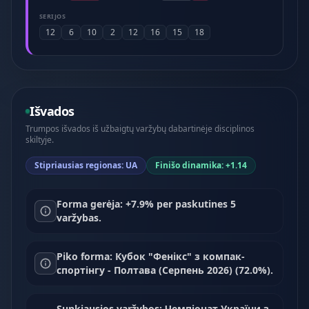
SERIJOS
12
6
10
2
12
16
15
18
Išvados
Trumpos išvados iš užbaigtų varžybų dabartinėje disciplinos
skiltyje.
Stipriausias regionas: UA
Finišo dinamika: +1.14
Forma gerėja: +7.9% per paskutines 5
varžybas.
Piko forma: Кубок "Фенікс" з компак-
спортінгу - Полтава (Серпень 2026) (72.0%).
Sunkiausios varžybos: Чемпіонат України з