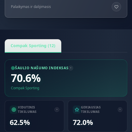
Palaikymas ir dalijimasis
Compak Sporting (12)
ŠAULIO NAŠUMO INDEKSAS
70.6%
Compak Sporting
VIDUTINIS
GERIAUSIAS
TIKSLUMAS
TIKSLUMAS
62.5%
72.0%