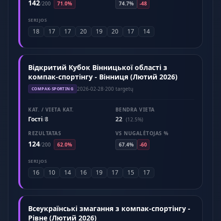
142
/
200
71.0%
74.7%
-48
SERIJOS
18
17
17
20
19
20
17
14
Відкритий Кубок Вінницької області з
компак-спортінгу - Вінниця (Лютий 2026)
2026-02-28
·
200 targetų
COMPAK-SPORTING
KAT. / VIETA KAT.
BENDRA VIETA
Гості
8
22
/
(12.5%)
REZULTATAS
VS NUGALĖTOJAS %
124
/
200
62.0%
67.4%
-60
SERIJOS
16
10
14
16
19
17
15
17
Всеукраїнські змагання з компак-спортінгу -
Рівне (Лютий 2026)