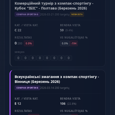
Комерційний турнір з компак-спортінгу -
Кубок "ІБІС" - Полтава (Березень 2026)
2026-03-21
·
200 targetų
·
COMPAK-SPORTING
NEBAIGTA
KAT. / VIETA KAT.
BENDRA VIETA
C
22
59
/
(9.4%)
REZULTATAS
VS NUGALĖTOJAS %
0
/
200
0.0%
0.0%
-194
SERIJOS
0
0
0
0
0
0
0
0
Всеукраїнські змагання з компак-спортінгу -
Вінниця (Березень 2026)
2026-03-14
·
200 targetų
COMPAK-SPORTING
KAT. / VIETA KAT.
BENDRA VIETA
E
12
106
/
(22.8%)
REZULTATAS
VS NUGALĖTOJAS %