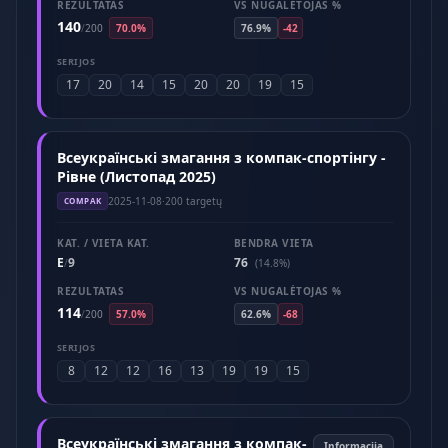
REZULTATAS
VS NUGALĖTOJAS %
140
/
200
70.0%
76.9%
-42
SERIJOS
17
20
14
15
20
20
19
15
Всеукраїнські змагання з компак-спортінгу -
Рівне (Листопад 2025)
2025-11-08
·
200 targetų
COMPAK
KAT. / VIETA KAT.
BENDRA VIETA
E
9
76
/
(14.8%)
REZULTATAS
VS NUGALĖTOJAS %
114
/
200
57.0%
62.6%
-68
SERIJOS
8
12
12
16
13
19
19
15
Всеукраїнські змагання з компак-
Informacija