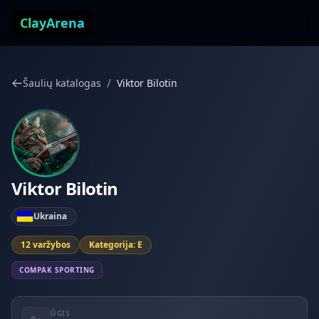
Pereiti prie turinio
ClayArena
/
Šaulių katalogas
Viktor Bilotin
Viktor Bilotin
Ukraina
12 varžybos
Kategorija: E
COMPAK SPORTING
ŪGIS