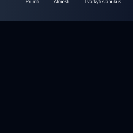
Priimti
Atmesti
Tvarkyti slapukus
ClayArena
Platforma varžybų organizavimui ir dalyvavimui. Tobulinkite
savo įgūdžius ir varžykite su geriausių meisterų.
Varžybos
Šaudyklos
Profilis
Kontaktai
Privatumo politika