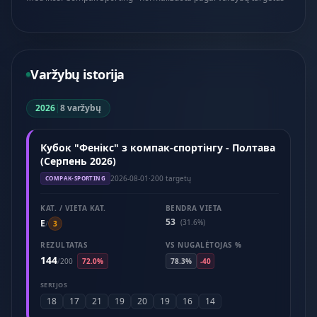
Varžybų istorija
2026
|
8 varžybų
Кубок "Фенікс" з компак-спортінгу - Полтава
(Серпень 2026)
2026-08-01
·
200 targetų
COMPAK-SPORTING
KAT. / VIETA KAT.
BENDRA VIETA
53
E
(31.6%)
/
3
REZULTATAS
VS NUGALĖTOJAS %
144
/
200
72.0%
78.3%
-40
SERIJOS
18
17
21
19
20
19
16
14