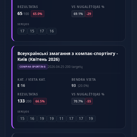
REZULTATAS
VS NUGALĖTOJAS %
65
/
100
65.0%
69.1%
-29
SERIJOS
17
15
17
16
Всеукраїнські змагання з компак-спортінгу -
Київ (Квітень 2026)
2026-04-25
·
200 targetų
COMPAK-SPORTING
KAT. / VIETA KAT.
BENDRA VIETA
E
16
93
/
(20.0%)
REZULTATAS
VS NUGALĖTOJAS %
133
/
200
66.5%
70.7%
-55
SERIJOS
15
16
19
19
11
17
17
19