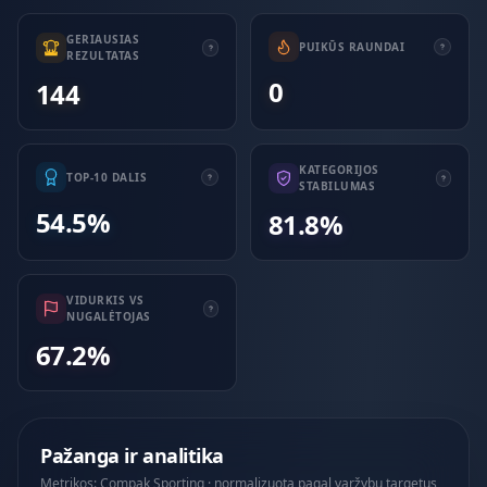
GERIAUSIAS
PUIKŪS RAUNDAI
REZULTATAS
0
144
KATEGORIJOS
TOP-10 DALIS
STABILUMAS
54.5%
81.8%
VIDURKIS VS
NUGALĖTOJAS
67.2%
Pažanga ir analitika
Metrikos: Compak Sporting · normalizuota pagal varžybų targetus