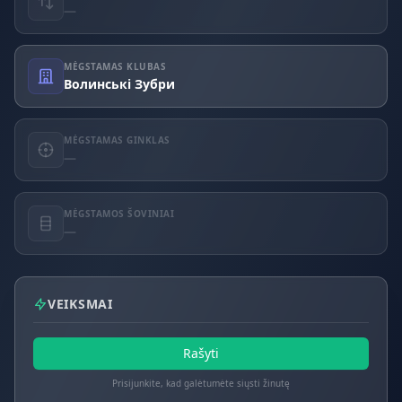
—
MĖGSTAMAS KLUBAS
Волинські Зубри
MĖGSTAMAS GINKLAS
—
MĖGSTAMOS ŠOVINIAI
—
VEIKSMAI
Rašyti
Prisijunkite, kad galėtumėte siųsti žinutę