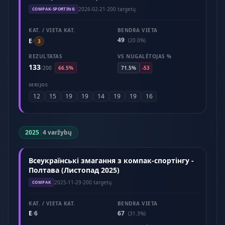
2026-02-21
·
200 targetų
COMPAK-SPORTING
KAT. / VIETA KAT.
BENDRA VIETA
49
E
(20.0%)
/
3
REZULTATAS
VS NUGALĖTOJAS %
133
/
200
66.5%
71.5%
-53
SERIJOS
12
15
19
19
14
19
19
16
2025
|
4 varžybų
Всеукраїнські змагання з компак-спортінгу -
Полтава (Листопад 2025)
2025-11-29
·
200 targetų
COMPAK
KAT. / VIETA KAT.
BENDRA VIETA
E
6
67
/
(31.3%)