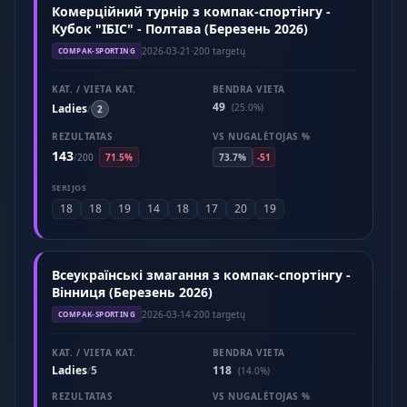
Комерційний турнір з компак-спортінгу -
Кубок "ІБІС" - Полтава (Березень 2026)
2026-03-21
·
200 targetų
COMPAK-SPORTING
KAT. / VIETA KAT.
BENDRA VIETA
49
Ladies
(25.0%)
/
2
REZULTATAS
VS NUGALĖTOJAS %
143
/
200
71.5%
73.7%
-51
SERIJOS
18
18
19
14
18
17
20
19
Всеукраїнські змагання з компак-спортінгу -
Вінниця (Березень 2026)
2026-03-14
·
200 targetų
COMPAK-SPORTING
KAT. / VIETA KAT.
BENDRA VIETA
Ladies
5
118
/
(14.0%)
REZULTATAS
VS NUGALĖTOJAS %