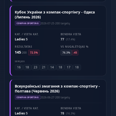
Кубок України з компак-спортінгу - Одеса
(Липень 2026)
2026-07-25
·
200 targetų
COMPAK-SPORTING
KAT. / VIETA KAT.
BENDRA VIETA
Ladies
5
77
/
(17.4%)
REZULTATAS
VS NUGALĖTOJAS %
145
/
200
72.5%
76.3%
-45
SERIJOS
16
18
23
21
14
18
17
18
Всеукраїнські змагання з компак-спортінгу -
Полтава (Червень 2026)
2026-06-27
·
200 targetų
COMPAK-SPORTING
KAT. / VIETA KAT.
BENDRA VIETA
Ladies
5
78
/
(16.3%)