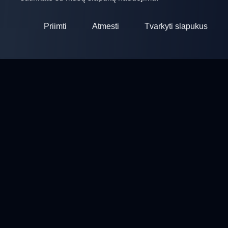
Priimti
Atmesti
Tvarkyti slapukus
ClayArena
Platforma varžybų organizavimui ir dalyvavimui. Tobulinkite
savo įgūdžius ir varžykite su geriausių meisterų.
Varžybos
Šaudyklos
Profilis