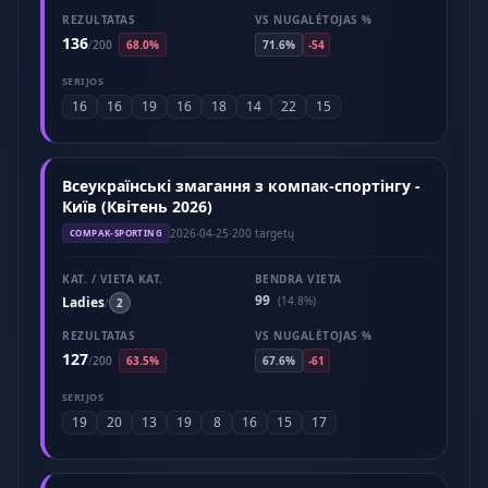
REZULTATAS
VS NUGALĖTOJAS %
136
/
200
68.0%
71.6%
-54
SERIJOS
16
16
19
16
18
14
22
15
Всеукраїнські змагання з компак-спортінгу -
Київ (Квітень 2026)
2026-04-25
·
200 targetų
COMPAK-SPORTING
KAT. / VIETA KAT.
BENDRA VIETA
99
Ladies
(14.8%)
/
2
REZULTATAS
VS NUGALĖTOJAS %
127
/
200
63.5%
67.6%
-61
SERIJOS
19
20
13
19
8
16
15
17