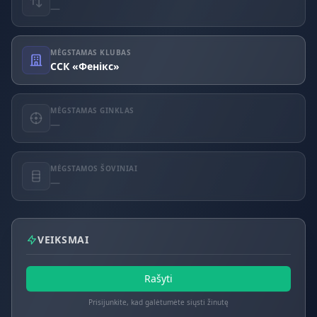
—
MĖGSTAMAS KLUBAS
ССК «Фенікс»
MĖGSTAMAS GINKLAS
—
MĖGSTAMOS ŠOVINIAI
—
VEIKSMAI
Rašyti
Prisijunkite, kad galėtumėte siųsti žinutę