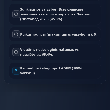
Sunkiausios varžybos: Всеукраїнські
змагання з компак-спортінгу - Полтава
(Листопад 2025) (45.0%).
Puikūs raundai (maksimumas varžyboms): 0.
Vidutinis netiesioginis našumas vs
nugalėtojas: 65.4%.
Pagrindinė kategorija: LADIES (100%
varžybų).