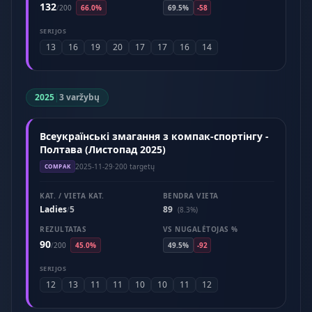
132
/
200
66.0%
69.5%
-58
SERIJOS
13
16
19
20
17
17
16
14
2025
|
3 varžybų
Всеукраїнські змагання з компак-спортінгу -
Полтава (Листопад 2025)
2025-11-29
·
200 targetų
COMPAK
KAT. / VIETA KAT.
BENDRA VIETA
Ladies
5
89
/
(8.3%)
REZULTATAS
VS NUGALĖTOJAS %
90
/
200
45.0%
49.5%
-92
SERIJOS
12
13
11
11
10
10
11
12