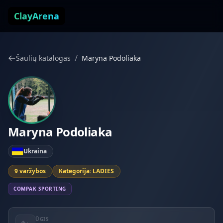
Pereiti prie turinio
ClayArena
/
Šaulių katalogas
Maryna Podoliaka
Maryna Podoliaka
Ukraina
9 varžybos
Kategorija: LADIES
COMPAK SPORTING
ŪGIS