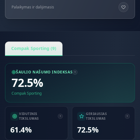
Palaikymas ir dalijimasis
Compak Sporting (9)
ŠAULIO NAŠUMO INDEKSAS
72.5%
Compak Sporting
VIDUTINIS
GERIAUSIAS
TIKSLUMAS
TIKSLUMAS
61.4%
72.5%