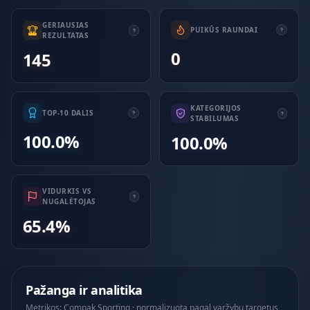
GERIAUSIAS
PUIKŪS RAUNDAI
REZULTATAS
0
145
KATEGORIJOS
TOP-10 DALIS
STABILUMAS
100.0%
100.0%
VIDURKIS VS
NUGALĖTOJAS
65.4%
Pažanga ir analitika
Metrikos: Compak Sporting · normalizuota pagal varžybų targetus