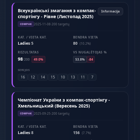
Всеукраїнські змагання з компак-
Informacija
спортінгу - Рівне (Листопад 2025)
2025-11-08
·
200 targetų
COMPAK
KAT. / VIETA KAT.
BENDRA VIETA
Ladies
5
80
/
(10.2%)
REZULTATAS
VS NUGALĖTOJAS %
98
/
200
49.0%
53.8%
-84
SERIJOS
16
12
14
15
10
13
11
7
Чемпіонат України з компак-спортінгу -
Хмельницький (Вересень 2025)
2025-09-25
·
200 targetų
COMPAK
KAT. / VIETA KAT.
BENDRA VIETA
Ladies
8
156
/
(7.7%)