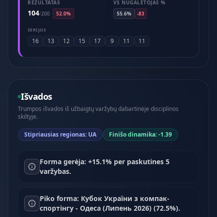
REZULTATAS
VS NUGALĖTOJAS %
104
/
200
52.0%
55.6%
-83
SERIJOS
16
13
12
15
17
9
11
11
Išvados
Trumpos išvados iš užbaigtų varžybų dabartinėje disciplinos
skiltyje.
Stipriausias regionas: UA
Finišo dinamika: -1.39
Forma gerėja: +15.1% per paskutines 5
varžybas.
Piko forma: Кубок України з компак-
спортінгу - Одеса (Липень 2026) (72.5%).