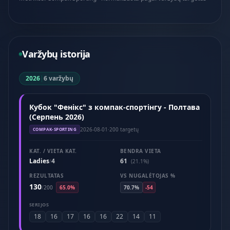
Varžybų istorija
2026
|
6 varžybų
Кубок "Фенікс" з компак-спортінгу - Полтава
(Серпень 2026)
2026-08-01
·
200 targetų
COMPAK-SPORTING
KAT. / VIETA KAT.
BENDRA VIETA
Ladies
4
61
/
(21.1%)
REZULTATAS
VS NUGALĖTOJAS %
130
/
200
65.0%
70.7%
-54
SERIJOS
18
16
17
16
16
22
14
11