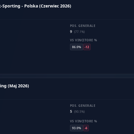
-Sporting - Polska (Czerwiec 2026)
POS. GENERALE
9
(77.1%)
VS VINCITORE %
86.0%
-12
ing (Maj 2026)
POS. GENERALE
5
(90.5%)
VS VINCITORE %
93.0%
-6