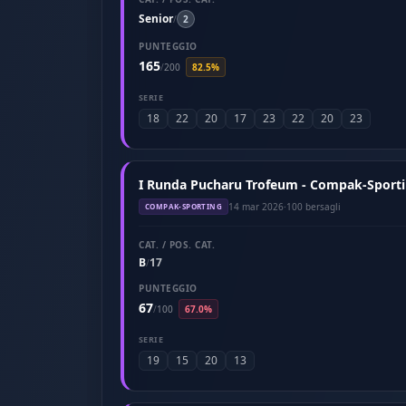
Senior
/
2
PUNTEGGIO
165
/
200
82.5%
SERIE
18
22
20
17
23
22
20
23
I Runda Pucharu Trofeum - Compak-Sporti
14 mar 2026
·
100 bersagli
COMPAK-SPORTING
CAT. / POS. CAT.
B
17
/
PUNTEGGIO
67
/
100
67.0%
SERIE
19
15
20
13