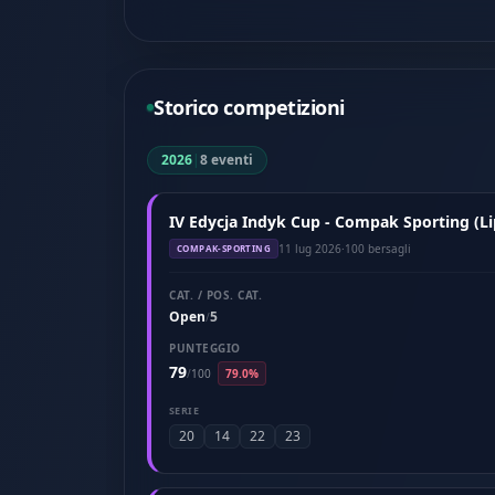
Storico competizioni
2026
|
8 eventi
IV Edycja Indyk Cup - Compak Sporting (Li
11 lug 2026
·
100 bersagli
COMPAK-SPORTING
CAT. / POS. CAT.
Open
5
/
PUNTEGGIO
79
/
100
79.0%
SERIE
20
14
22
23