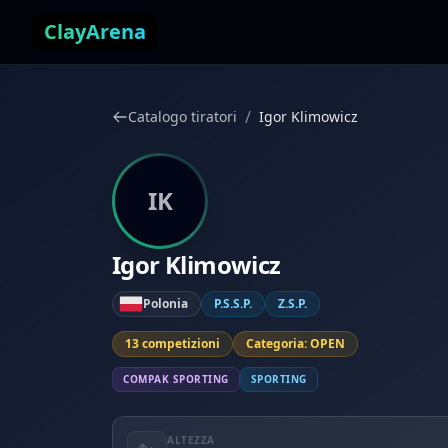
Vai al contenuto
ClayArena
/
Catalogo tiratori
Igor Klimowicz
IK
Igor Klimowicz
Polonia
P.S.S.P.
Z.S.P.
13 competizioni
Categoria: OPEN
COMPAK SPORTING
SPORTING
ALTEZZA