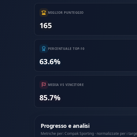
MIGLIOR PUNTEGGIO
165
PERCENTUALE TOP-10
63.6%
MEDIA VS VINCITORE
85.7%
Progresso e analisi
Metriche per: Compak Sporting · normalizzate per i targ