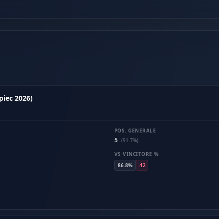
piec 2026)
POS. GENERALE
5
(91.7%)
VS VINCITORE %
86.8%
-12