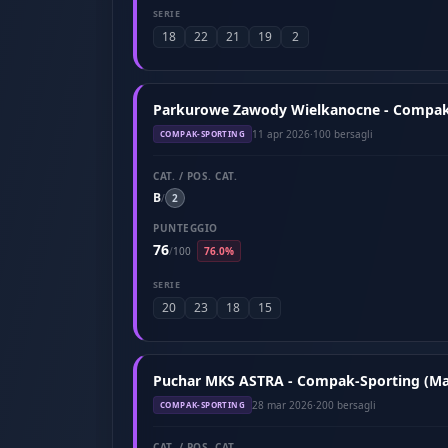
SERIE
18
22
21
19
2
Parkurowe Zawody Wielkanocne - Compak-S
11 apr 2026
·
100 bersagli
COMPAK-SPORTING
CAT. / POS. CAT.
B
/
2
PUNTEGGIO
76
/
100
76.0%
SERIE
20
23
18
15
Puchar MKS ASTRA - Compak-Sporting (Ma
28 mar 2026
·
200 bersagli
COMPAK-SPORTING
CAT. / POS. CAT.