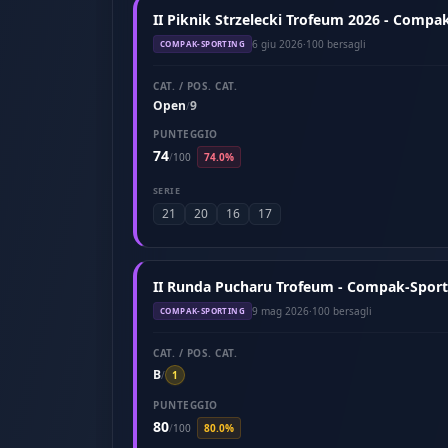
II Piknik Strzelecki Trofeum 2026 - Compak
6 giu 2026
·
100 bersagli
COMPAK-SPORTING
CAT. / POS. CAT.
Open
9
/
PUNTEGGIO
74
/
100
74.0%
SERIE
21
20
16
17
II Runda Pucharu Trofeum - Compak-Sport
9 mag 2026
·
100 bersagli
COMPAK-SPORTING
CAT. / POS. CAT.
B
/
1
PUNTEGGIO
80
/
100
80.0%