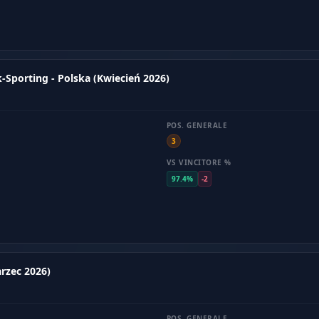
porting - Polska (Kwiecień 2026)
POS. GENERALE
3
VS VINCITORE %
97.4%
-2
rzec 2026)
POS. GENERALE