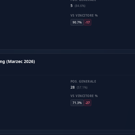
5
(84.6%)
VS VINCITORE %
90.7%
-17
ng (Marzec 2026)
POS. GENERALE
28
(57.1%)
VS VINCITORE %
71.3%
-27