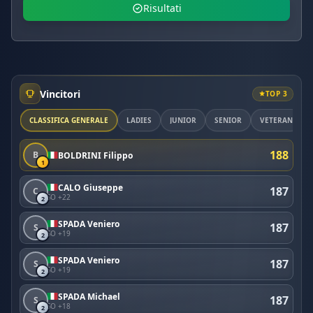
Risultati
Vincitori
TOP 3
CLASSIFICA GENERALE
LADIES
JUNIOR
SENIOR
VETERAN
188
B
BOLDRINI Filippo
1
CALO Giuseppe
187
C
SO +22
2
SPADA Veniero
187
S
SO +19
2
SPADA Veniero
187
S
SO +19
2
SPADA Michael
187
S
SO +18
2