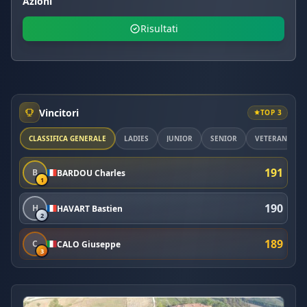
Azioni
Risultati
Vincitori
TOP 3
CLASSIFICA GENERALE
LADIES
JUNIOR
SENIOR
VETERAN
191
B
BARDOU Charles
1
190
H
HAVART Bastien
2
189
C
CALO Giuseppe
3