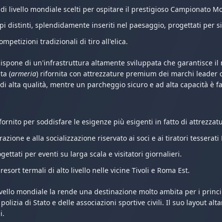
di livello mondiale scelti per ospitare il prestigioso Campionato M
i distinti, splendidamente inseriti nel paesaggio, progettati per sim
mpetizioni tradizionali di tiro all'elica.
 dispone di un'infrastruttura altamente sviluppata che garantisce il
ta (
armeria
) rifornita con attrezzature premium dei marchi leader c
e di alta qualità, mentre un parcheggio sicuro e ad alta capacità è f
nito per soddisfare le esigenze più esigenti in fatto di attrezzat
zione e alla socializzazione riservato ai soci e ai tiratori tesserati 
ttati per eventi su larga scala e visitatori giornalieri.
sort termali di alto livello nelle vicine Tivoli e Roma Est.
ello mondiale la rende una destinazione molto ambita per i principa
di polizia di Stato e delle associazioni sportive civili. Il suo layou
i.