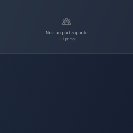
Nessun partecipante
Sii il primo!