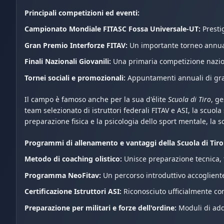
Principali competizioni ed eventi:
Campionato Mondiale FITASC Fossa Universale-UT:
Presti
Gran Premio Interforze FITAV:
Un importante torneo annuale 
Finali Nazionali Giovanili:
Una primaria competizione nazional
Tornei sociali e promozionali:
Appuntamenti annuali di grand
Il campo è famoso anche per la sua d'élite
Scuola di Tiro
, ge
team selezionato di istruttori federali FITAV e ASI, la scu
preparazione fisica e la psicologia dello sport mentale, la s
Programmi di allenamento e vantaggi della Scuola di Tiro
Metodo di coaching olistico:
Unisce preparazione tecnica, f
Programma NeoFitav:
Un percorso introduttivo accogliente 
Certificazione Istruttori ASI:
Riconosciuto ufficialmente come
Preparazione per militari e forze dell'ordine:
Moduli di adde