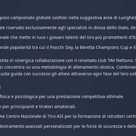
gioso campionato globale svoltosi nella suggestiva area di Lunghez
riservato esclusivamente agli specialisti in divisa dello Stato, del
e che mette in luce i giovani talenti del tiro più promettenti d'Ita
e popolarità tra cui il Fiocchi Day, la Beretta Champions Cup e il
stita in sinergica collaborazione con il rinomato club TAV Nettuno. 
ola si concentra su una metodologia di allenamento olistica. Combin
cuola guida con successo gli allievi attraverso ogni fase del loro svi
:
isica e psicologica per una prestazione competitiva ottimale.
per principianti e tiratori amatoriali.
 Centro Nazionale di Tiro ASI per la formazione di istruttori certif
stramento avanzati personalizzati per le forze di sicurezza e dello