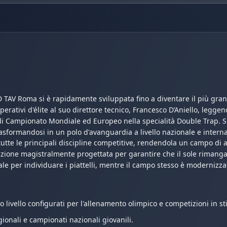
 TAV Roma si è rapidamente sviluppata fino a diventare il più grande
perativi d'élite al suo direttore tecnico, Francesco D’Aniello, legg
i di Campionato Mondiale ed Europeo nella specialità Double Trap. So
asformandosi in un polo d'avanguardia a livello nazionale e intern
utte le principali discipline competitive, rendendola un campo di al
zione magistralmente progettata per garantire che il sole rimanga 
eale per individuare i piattelli, mentre il campo stesso è moderniz
 livello configurati per l'allenamento olimpico e competizioni in sti
gionali e campionati nazionali giovanili.