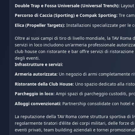
Double Trap e Fossa Universale (Universal Trench):
Layout 
Percorso di Caccia (Sporting) e Compak Sporting:
Tre camp
Elica (Propeller Targets):
Installazioni specializzate per le co
Oltre ai suoi campi di tiro di livello mondiale, la TAV Roma
servizi in loco includono un'armeria professionale autorizza
club house con ristorante e bar offre servizi di ristorazion
degli eventi.
Infrastrutture e servizi:
Armeria autorizzata:
Un negozio di armi completamente rifor
Ristorante della Club House:
Uno spazio dedicato alla ristora
Parcheggio in loco:
Ampi spazi di parcheggio custoditi, proge
Alloggi convenzionati:
Partnership consolidate con hotel e re
La reputazione della TAV Roma come struttura sportiva di liv
regolarmente tiratori d'élite dei corpi militari, delle forze 
eventi privati, team building aziendali e tornei promozional