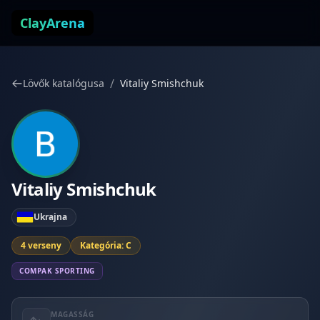
Ugrás a tartalomhoz
ClayArena
/
Lövők katalógusa
Vitaliy Smishchuk
Vitaliy Smishchuk
Ukrajna
4 verseny
Kategória: C
COMPAK SPORTING
MAGASSÁG