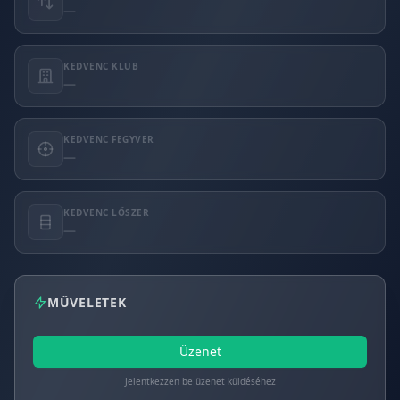
—
KEDVENC KLUB
—
KEDVENC FEGYVER
—
KEDVENC LŐSZER
—
MŰVELETEK
Üzenet
Jelentkezzen be üzenet küldéséhez