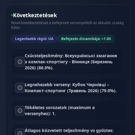
Következtetések
Rövid következtetések a befejezett versenyekből az aktuális szakág
fülön.
Legerősebb régió: UA
Befejezés dinamikája: +1.00
Csúcsteljesítmény: Всеукраїнські змагання
з компак-спортінгу - Вінниця (Березень
2026) (86.0%).
Legnehezebb verseny: Кубок Чернівці –
Компакт-спортинг (Травень 2026) (79.0%).
Tökéletes sorozatok (maximum a
versenyhez): 1.
Átlagos közvetett teljesítmény vs győztes: