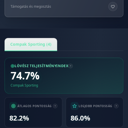
Támogatás és megosztás
Compak Sporting (4)
LÖVÉSZ TELJESÍTMÉNYINDEX
74.7%
Compak Sporting
ÁTLAGOS PONTOSSÁG
LEGJOBB PONTOSSÁG
82.2%
86.0%