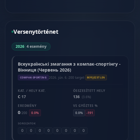
Versenytörténet
2026
|
4 esemény
Всеукраїнські змагання з компак-спортінгу -
Вінниця (Червень 2026)
2026. jún. 6.
·
200 target
·
COMPAK-SPORTING
BEFEJEZETLEN
KAT. / HELY KAT.
ÖSSZESÍTETT HELY
C
17
136
/
(3.6%)
EREDMÉNY
VS GYŐZTES %
0
/
200
0.0%
0.0%
-191
SOROZATOK
0
0
0
0
0
0
0
0