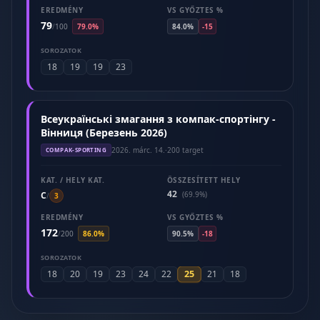
EREDMÉNY
VS GYŐZTES %
79
/
100
79.0%
84.0%
-15
SOROZATOK
18
19
19
23
Всеукраїнські змагання з компак-спортінгу -
Вінниця (Березень 2026)
2026. márc. 14.
·
200 target
COMPAK-SPORTING
KAT. / HELY KAT.
ÖSSZESÍTETT HELY
42
C
(69.9%)
/
3
EREDMÉNY
VS GYŐZTES %
172
/
200
86.0%
90.5%
-18
SOROZATOK
25
18
20
19
23
24
22
21
18