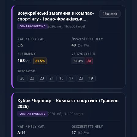
Всеукраїнські змагання з компак-
Részletek
спортінгу - Івано-Франківськ
(Травень 2026)
2026. máj. 16.
·
200 target
COMPAK-SPORTING
KAT. / HELY KAT.
ÖSSZESÍTETT HELY
C
5
40
/
(57.1%)
EREDMÉNY
VS GYŐZTES %
163
/
200
81.5%
85.3%
-28
SOROZATOK
20
22
23
21
18
17
23
19
Кубок Чернівці – Компакт-спортинг (Травень
2026)
2026. máj. 3.
·
100 target
COMPAK-SPORTING
KAT. / HELY KAT.
ÖSSZESÍTETT HELY
A
14
17
/
(62.8%)