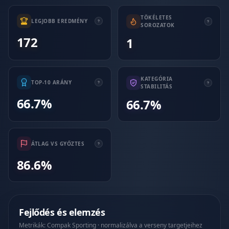
TÖKÉLETES
LEGJOBB EREDMÉNY
SOROZATOK
172
1
KATEGÓRIA
TOP-10 ARÁNY
STABILITÁS
66.7%
66.7%
ÁTLAG VS GYŐZTES
86.6%
Fejlődés és elemzés
Metrikák: Compak Sporting · normalizálva a verseny targetjeihez