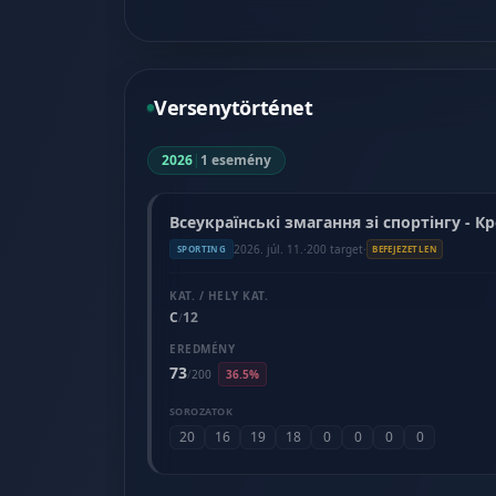
Versenytörténet
2026
|
1 esemény
Всеукраїнські змагання зі спортінгу - 
2026. júl. 11.
·
200 target
·
SPORTING
BEFEJEZETLEN
KAT. / HELY KAT.
C
12
/
EREDMÉNY
73
/
200
36.5%
SOROZATOK
20
16
19
18
0
0
0
0