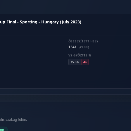
 Final - Sporting - Hungary (July 2023)
ÖSSZESÍTETT HELY
1341
(49.0%)
VS GYŐZTES %
75.3%
-46
lis szakág fülön.
.00