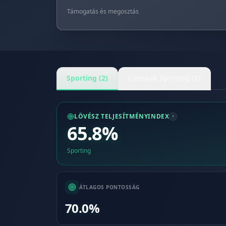
Támogatás és megosztás
Sporting (2)
Compak Sporting (2)
LÖVÉSZ TELJESÍTMÉNYINDEX
65.8%
Sporting
ÁTLAGOS PONTOSSÁG
70.0%