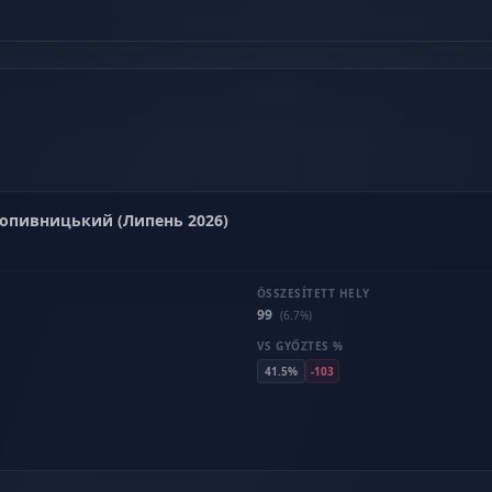
Кропивницький (Липень 2026)
ÖSSZESÍTETT HELY
99
(6.7%)
VS GYŐZTES %
41.5%
-103