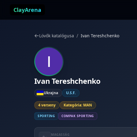
Ugrás a tartalomhoz
ClayArena
/
Lövők katalógusa
Ivan Tereshchenko
Ivan Tereshchenko
Ukrajna
U.S.F.
4 verseny
Kategória: MAN
SPORTING
COMPAK SPORTING
MAGASSÁG