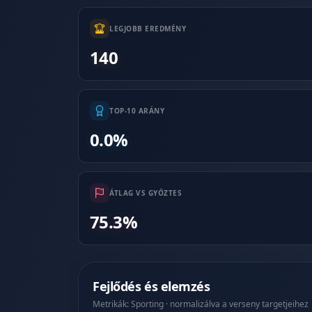
LEGJOBB EREDMÉNY
140
TOP-10 ARÁNY
0.0%
ÁTLAG VS GYŐZTES
75.3%
Fejlődés és elemzés
Metrikák: Sporting · normalizálva a verseny targetjeihez