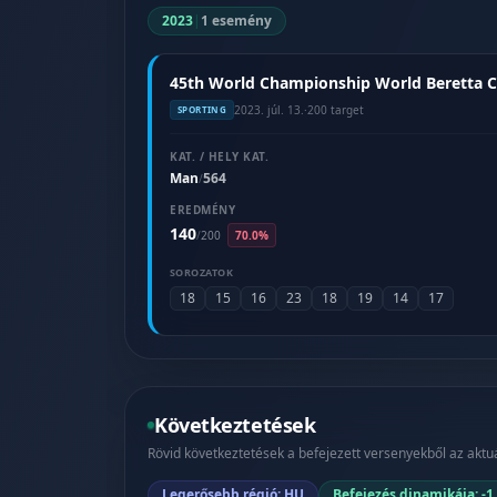
2023
|
1 esemény
45th World Championship World Beretta Cup
2023. júl. 13.
·
200 target
SPORTING
KAT. / HELY KAT.
Man
564
/
EREDMÉNY
140
/
200
70.0%
SOROZATOK
18
15
16
23
18
19
14
17
Következtetések
Rövid következtetések a befejezett versenyekből az aktuá
Legerősebb régió: HU
Befejezés dinamikája: -1