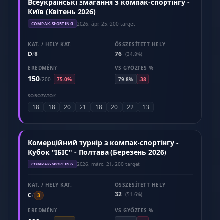
Всеукраїнські змагання з компак-спортінгу -
Київ (Квітень 2026)
2026. ápr. 25.
·
200 target
COMPAK-SPORTING
KAT. / HELY KAT.
ÖSSZESÍTETT HELY
D
8
76
/
(34.8%)
EREDMÉNY
VS GYŐZTES %
150
/
200
75.0%
79.8%
-38
SOROZATOK
18
18
20
21
18
20
22
13
Комерційний турнір з компак-спортінгу -
Кубок "ІБІС" - Полтава (Березень 2026)
2026. márc. 21.
·
200 target
COMPAK-SPORTING
KAT. / HELY KAT.
ÖSSZESÍTETT HELY
32
C
(51.6%)
/
3
EREDMÉNY
VS GYŐZTES %