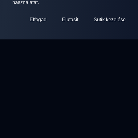
használatát.
Elfogad
Elutasít
Sütik kezelése
ClayArena
Platform versenyek lebonyolításához és részvételéhez.
Fejlessze képességeit és versenyezzen a legjobb mesterekkel.
Versenyek
Lőterek