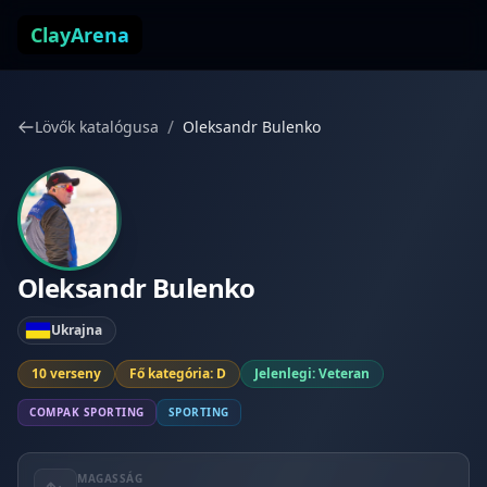
Ugrás a tartalomhoz
ClayArena
/
Lövők katalógusa
Oleksandr Bulenko
Oleksandr Bulenko
Ukrajna
10 verseny
Fő kategória: D
Jelenlegi: Veteran
COMPAK SPORTING
SPORTING
MAGASSÁG