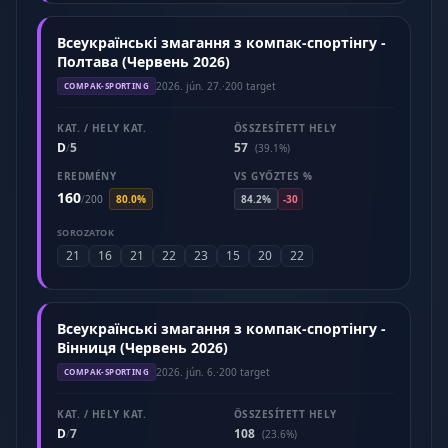
Всеукраїнські змагання з компак-спортінгу -
Полтава (Червень 2026)
2026. jún. 27.
·
200 target
COMPAK-SPORTING
KAT. / HELY KAT.
ÖSSZESÍTETT HELY
D
5
57
/
(39.1%)
EREDMÉNY
VS GYŐZTES %
160
/
200
80.0%
84.2%
-30
SOROZATOK
21
16
21
22
23
15
20
22
Всеукраїнські змагання з компак-спортінгу -
Вінниця (Червень 2026)
2026. jún. 6.
·
200 target
COMPAK-SPORTING
KAT. / HELY KAT.
ÖSSZESÍTETT HELY
D
7
108
/
(23.6%)