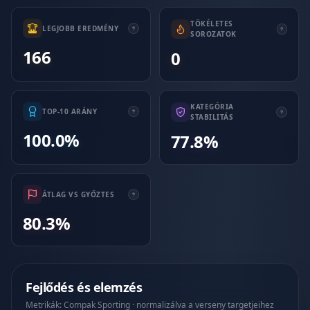
TÖKÉLETES
LEGJOBB EREDMÉNY
SOROZATOK
166
0
KATEGÓRIA
TOP-10 ARÁNY
STABILITÁS
100.0%
77.8%
ÁTLAG VS GYŐZTES
80.3%
Fejlődés és elemzés
Metrikák: Compak Sporting · normalizálva a verseny targetjeihez