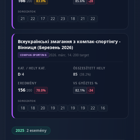
166
/
200
83.0%
85.6%
-28
SOROZATOK
21
22
17
22
23
18
21
22
Всеукраїнські змагання з компак-спортінгу -
Вінниця (Березень 2026)
2026. márc. 14.
·
200 target
COMPAK-SPORTING
KAT. / HELY KAT.
ÖSSZESÍTETT HELY
D
4
85
/
(38.2%)
EREDMÉNY
VS GYŐZTES %
156
/
200
78.0%
82.1%
-34
SOROZATOK
18
18
20
19
21
19
19
22
16
2025
|
2 esemény