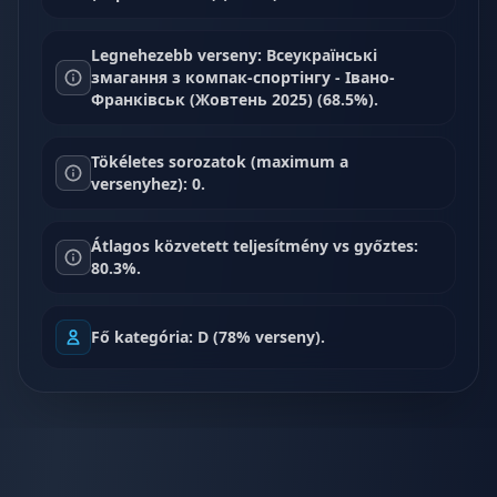
Legnehezebb verseny: Всеукраїнські
змагання з компак-спортінгу - Івано-
Франківськ (Жовтень 2025) (68.5%).
Tökéletes sorozatok (maximum a
versenyhez): 0.
Átlagos közvetett teljesítmény vs győztes:
80.3%.
Fő kategória: D (78% verseny).