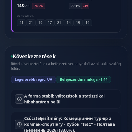
148
/
200
74.0%
79.1%
-39
SOROZATOK
21
21
19
17
21
14
19
16
Következtetések
Rövid következtetések a befejezett versenyekből az aktuális szakág
fülön.
Legerősebb régió: UA
Befejezés dinamikája: -1.44
A forma stabil: változások a statisztikai
hibahatáron belül.
Csúcsteljesítmény: Комерційний турнір з
компак-спортінгу - Кубок "ІБІС" - Полтава
(Березень 2026) (83.0%).