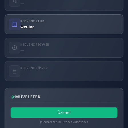
—
KEDVENC KLUB
Фенікс
KEDVENC FEGYVER
—
KEDVENC LŐSZER
—
MŰVELETEK
Üzenet
Jelentkezzen be üzenet küldéséhez