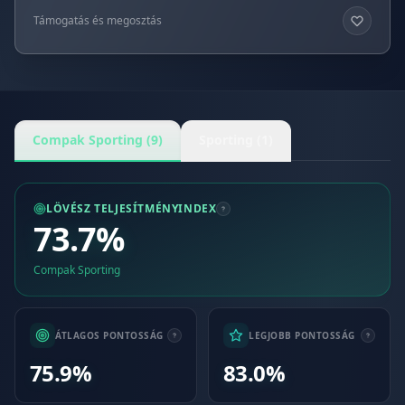
Támogatás és megosztás
Compak Sporting (9)
Sporting (1)
LÖVÉSZ TELJESÍTMÉNYINDEX
73.7%
Compak Sporting
ÁTLAGOS PONTOSSÁG
LEGJOBB PONTOSSÁG
75.9%
83.0%