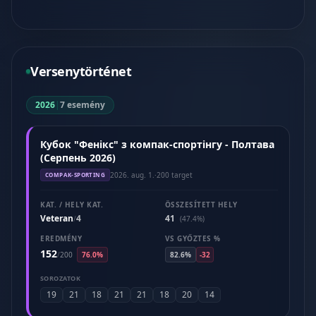
Versenytörténet
2026
|
7 esemény
Кубок "Фенікс" з компак-спортінгу - Полтава
(Серпень 2026)
2026. aug. 1.
·
200 target
COMPAK-SPORTING
KAT. / HELY KAT.
ÖSSZESÍTETT HELY
Veteran
4
41
/
(47.4%)
EREDMÉNY
VS GYŐZTES %
152
/
200
76.0%
82.6%
-32
SOROZATOK
19
21
18
21
21
18
20
14