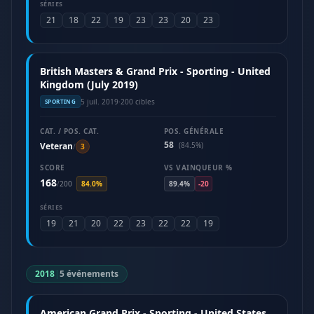
SÉRIES
21
18
22
19
23
23
20
23
British Masters & Grand Prix - Sporting - United
Kingdom (July 2019)
5 juil. 2019
·
200 cibles
SPORTING
CAT. / POS. CAT.
POS. GÉNÉRALE
58
Veteran
(84.5%)
/
3
SCORE
VS VAINQUEUR %
168
/
200
84.0%
89.4%
-20
SÉRIES
19
21
20
22
23
22
22
19
2018
|
5 événements
American Grand Prix - Sporting - United States