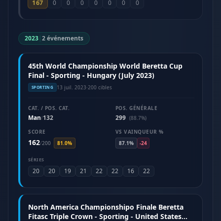
167
0
0
0
0
0
0
0
2023
|
2 événements
45th World Championship World Beretta Cup
Final - Sporting - Hungary (July 2023)
13 juil. 2023
·
200 cibles
SPORTING
CAT. / POS. CAT.
POS. GÉNÉRALE
Man
132
299
/
(88.7%)
SCORE
VS VAINQUEUR %
162
/
200
81.0%
87.1%
-24
SÉRIES
20
20
19
21
22
22
16
22
North America Championshipo Finale Beretta
Fitasc Triple Crown - Sporting - United States