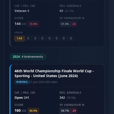
CAT. / POS. CAT.
POS. GÉNÉRALE
Veteran
8
69
/
(83.3%)
SCORE
VS VAINQUEUR %
144
/
200
72.0%
81.8%
-32
SÉRIES
144
0
0
0
0
0
0
0
2024
|
4 événements
46th World Championship Finale World Cup -
Sporting - United States (June 2024)
27 juin 2024
·
200 cibles
SPORTING
CAT. / POS. CAT.
POS. GÉNÉRALE
Open
241
342
/
(78.5%)
SCORE
VS VAINQUEUR %
160
/
200
80.0%
84.7%
-29