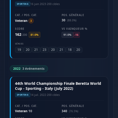
(June 2023)
16 juin 2023
·
200 cibles
SPORTING
CAT. / POS. CAT.
POS. GÉNÉRALE
30
Veteran
(88.0%)
/
3
SCORE
VS VAINQUEUR %
162
/
200
81.0%
91.0%
-16
SÉRIES
19
20
21
23
20
21
18
20
2022
|
3 événements
44th World Championship Finale Beretta World
Cup - Sporting - Italy (July 2022)
14 juil. 2022
·
200 cibles
SPORTING
CAT. / POS. CAT.
POS. GÉNÉRALE
Veteran
10
340
/
(76.5%)