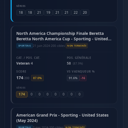
SÉRIES
18
18
21
19
21
21
22
20
North America Championship Finale Beretta
Beretta North America Cup - Sporting - United
States (June 2024)
21 juin 2024
·
200 cibles
·
SPORTING
NON TERMINÉE
CAT. / POS. CAT.
POS. GÉNÉRALE
Veteran
4
58
/
(87.9%)
SCORE
VS VAINQUEUR %
174
/
200
87.0%
91.6%
-16
SÉRIES
174
0
0
0
0
0
0
0
American Grand Prix - Sporting - United States
(May 2024)
3 mai 2024
·
200 cibles
·
SPORTING
NON TERMINÉE