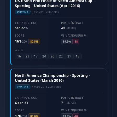
US Grand Prix Finale of North America Cup -
Sporting - United States (April 2016)
15 avr. 2016
·
200 cibles
SPORTING
CAT. / POS. CAT.
POS. GÉNÉRALE
Senior
6
49
/
(89.8%)
SCORE
VS VAINQUEUR %
161
/
200
80.5%
89.9%
-18
SÉRIES
16
23
17
24
20
22
21
18
North America Championship - Sporting -
United States (March 2016)
17 mars 2016
·
200 cibles
SPORTING
CAT. / POS. CAT.
POS. GÉNÉRALE
Open
51
71
/
(82.5%)
SCORE
VS VAINQUEUR %
176
/
200
88.0%
89.8%
-20