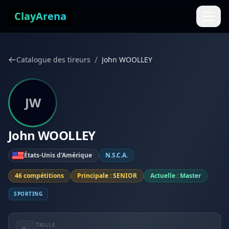
Aller au contenu
ClayArena
/
Catalogue des tireurs
John WOOLLEY
JW
John WOOLLEY
États-Unis d'Amérique
N.S.C.A.
46 compétitions
Principale : SENIOR
Actuelle : Master
SPORTING
TAILLE