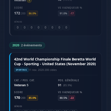
Veteran
/
1
SCORE
VS VAINQUEUR %
172
/
200
86.0%
91.0%
-17
SÉRIES
0
0
0
0
0
0
0
0
2020
|
2 événements
42nd World Championship Finale Beretta World
Cup - Sporting - United States (November 2020)
11 nov. 2020
·
200 cibles
SPORTING
CAT. / POS. CAT.
POS. GÉNÉRALE
Veteran
5
91
/
(85.9%)
SCORE
VS VAINQUEUR %
170
/
200
85.0%
88.5%
-22
SÉRIES