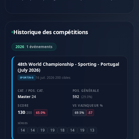
Historique des compétitions
2026
|
1 événements
48th World Championship - Sporting - Portugal
(July 2026)
16 juil. 2026
·
200 cibles
SPORTING
CAT. / POS. CAT.
POS. GÉNÉRALE
Master
24
592
/
(29.0%)
SCORE
VS VAINQUEUR %
130
/
200
65.0%
69.5%
-57
SÉRIES
14
14
19
19
18
14
19
13