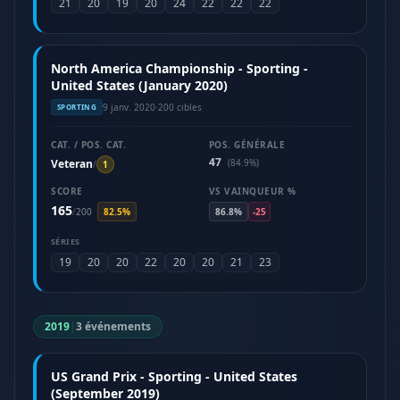
21
20
19
20
24
22
22
22
North America Championship - Sporting -
United States (January 2020)
9 janv. 2020
·
200 cibles
SPORTING
CAT. / POS. CAT.
POS. GÉNÉRALE
47
Veteran
(84.9%)
/
1
SCORE
VS VAINQUEUR %
165
/
200
82.5%
86.8%
-25
SÉRIES
19
20
20
22
20
20
21
23
2019
|
3 événements
US Grand Prix - Sporting - United States
(September 2019)