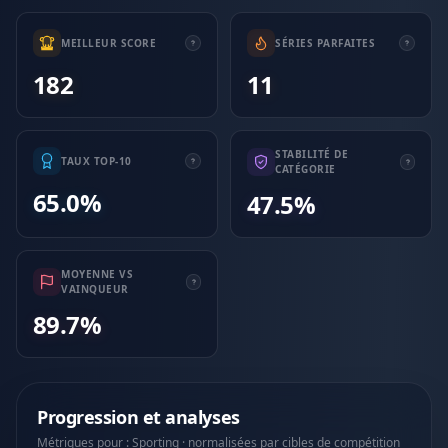
MEILLEUR SCORE
SÉRIES PARFAITES
182
11
STABILITÉ DE
TAUX TOP-10
CATÉGORIE
65.0%
47.5%
MOYENNE VS
VAINQUEUR
89.7%
Progression et analyses
Métriques pour : Sporting · normalisées par cibles de compétition