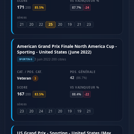
SCORE
VS VAINQUEUR %
171
/
200
85.5%
87.7%
-24
SÉRIES
25
21
20
22
20
19
21
23
American Grand Prix Finale North America Cup -
Sporting - United States (June 2022)
3 juin 2022
·
200 cibles
SPORTING
CAT. / POS. CAT.
POS. GÉNÉRALE
42
Veteran
(86.7%)
/
3
SCORE
VS VAINQUEUR %
167
/
200
83.5%
88.4%
-22
SÉRIES
23
20
24
21
20
19
19
21
US Grand Prix - Sporting - United States (May