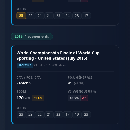
SÉRIES
25
22
21
21
23
24
23
17
2015
|
1 événements
World Championship Finale of World Cup -
Sporting - United States (July 2015)
23 juil. 2015
·
200 cibles
SPORTING
CAT. / POS. CAT.
POS. GÉNÉRALE
Senior
5
91
/
(91.9%)
SCORE
VS VAINQUEUR %
170
/
200
85.0%
89.5%
-20
SÉRIES
23
23
22
21
22
17
19
23