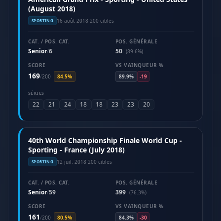
(August 2018)
16 août 2018
·
200 cibles
SPORTING
CAT. / POS. CAT.
POS. GÉNÉRALE
Senior
6
50
/
(89.6%)
SCORE
VS VAINQUEUR %
169
/
200
84.5%
89.9%
-19
SÉRIES
22
21
24
18
18
23
23
20
40th World Championship Finale World Cup -
Sporting - France (July 2018)
12 juil. 2018
·
200 cibles
SPORTING
CAT. / POS. CAT.
POS. GÉNÉRALE
Senior
59
399
/
(76.3%)
SCORE
VS VAINQUEUR %
161
/
200
80.5%
84.3%
-30