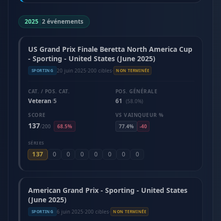
2025
|
2 événements
US Grand Prix Finale Beretta North America Cup
- Sporting - United States (June 2025)
20 juin 2025
·
200 cibles
·
SPORTING
NON TERMINÉE
CAT. / POS. CAT.
POS. GÉNÉRALE
Veteran
5
61
/
(58.0%)
SCORE
VS VAINQUEUR %
137
/
200
68.5%
77.4%
-40
SÉRIES
137
0
0
0
0
0
0
0
American Grand Prix - Sporting - United States
(June 2025)
6 juin 2025
·
200 cibles
·
SPORTING
NON TERMINÉE