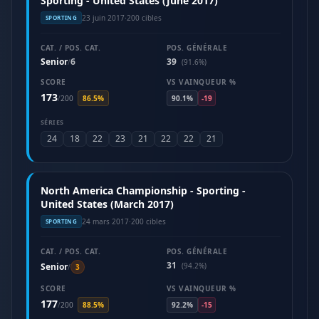
Sporting - United States (June 2017)
23 juin 2017
·
200 cibles
SPORTING
CAT. / POS. CAT.
POS. GÉNÉRALE
Senior
6
39
/
(91.6%)
SCORE
VS VAINQUEUR %
173
/
200
86.5%
90.1%
-19
SÉRIES
24
18
22
23
21
22
22
21
North America Championship - Sporting -
United States (March 2017)
24 mars 2017
·
200 cibles
SPORTING
CAT. / POS. CAT.
POS. GÉNÉRALE
31
Senior
(94.2%)
/
3
SCORE
VS VAINQUEUR %
177
/
200
88.5%
92.2%
-15