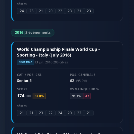
SÉRIES
24
23
21
20
22
23
21
23
2016
|
3 événements
World Championship Finale World Cup -
Sporting - Italy (July 2016)
13 juil. 2016
·
200 cibles
SPORTING
CAT. / POS. CAT.
POS. GÉNÉRALE
Senior
5
62
/
(95.9%)
SCORE
VS VAINQUEUR %
174
/
200
87.0%
91.1%
-17
SÉRIES
21
21
23
22
24
20
22
21