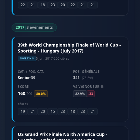
22
21
18
23
20
22
21
21
2017
|
3 événements
39th World Championship Finale of World Cup -
Sporting - Hungary (July 2017)
5 juil. 2017
·
200 cibles
SPORTING
CAT. / POS. CAT.
POS. GÉNÉRALE
Senior
39
341
/
(75.5%)
SCORE
VS VAINQUEUR %
160
/
200
80.0%
82.9%
-33
SÉRIES
19
21
20
15
23
18
23
21
US Grand Prix Finale North America Cup -