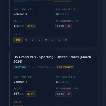
CAT. / POS. CAT.
POS. GÉNÉRALE
Veteran
4
50
/
(79.1%)
SCORE
VS VAINQUEUR %
166
/
200
83.0%
89.2%
-20
SÉRIES
166
0
0
0
0
0
0
0
US Grand Prix - Sporting - United States (March
2024)
22 mars 2024
·
200 cibles
·
SPORTING
NON TERMINÉE
CAT. / POS. CAT.
POS. GÉNÉRALE
Veteran
4
43
/
(78.4%)
SCORE
VS VAINQUEUR %
167
/
200
83.5%
84.3%
-31
SÉRIES