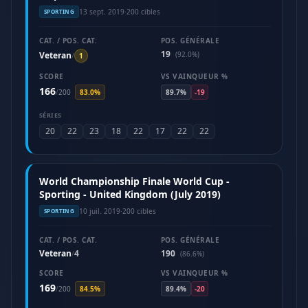
13 sept. 2019
·
200 cibles
SPORTING
CAT. / POS. CAT.
POS. GÉNÉRALE
19
Veteran
(92.0%)
/
1
SCORE
VS VAINQUEUR %
166
/
200
83.0%
89.7%
-19
SÉRIES
20
22
23
18
22
17
22
22
World Championship Finale World Cup -
Sporting - United Kingdom (July 2019)
10 juil. 2019
·
200 cibles
SPORTING
CAT. / POS. CAT.
POS. GÉNÉRALE
Veteran
4
190
/
(86.6%)
SCORE
VS VAINQUEUR %
169
/
200
84.5%
89.4%
-20