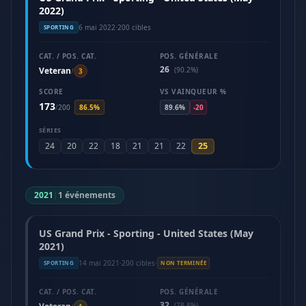
2022)
6 mai 2022
·
200 cibles
SPORTING
CAT. / POS. CAT.
POS. GÉNÉRALE
26
Veteran
(90.2%)
/
3
SCORE
VS VAINQUEUR %
173
/
200
86.5%
89.6%
-20
SÉRIES
25
24
20
22
18
21
21
22
2021
|
1 événements
US Grand Prix - Sporting - United States (May
2021)
14 mai 2021
·
200 cibles
·
SPORTING
NON TERMINÉE
CAT. / POS. CAT.
POS. GÉNÉRALE
32
(78.8%)