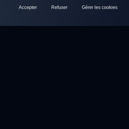
Accepter
Refuser
Gérer les cookies
ClayArena
Plateforme pour organiser et participer à des compétitions.
Développez vos compétences et competez avec les meilleurs
maîtres.
Compétitions
Stands de ball trap
Profil