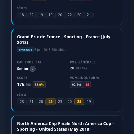
SÉRIES
18
22
19
19
20
22
20
21
Grand Prix de France - Sporting - France (July
2018)
6 juil. 2018
·
200 cibles
SPORTING
CAT. / POS. CAT.
POS. GÉNÉRALE
20
Senior
(93.4%)
/
2
SCORE
VS VAINQUEUR %
176
/
200
88.0%
92.1%
-15
SÉRIES
25
25
23
21
20
23
20
19
North America Chp Finale North America Cup -
Sporting - United States (May 2018)