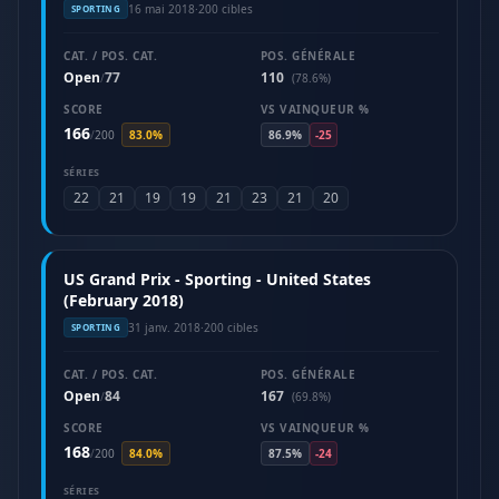
16 mai 2018
·
200 cibles
SPORTING
CAT. / POS. CAT.
POS. GÉNÉRALE
Open
77
110
/
(78.6%)
SCORE
VS VAINQUEUR %
166
/
200
83.0%
86.9%
-25
SÉRIES
22
21
19
19
21
23
21
20
US Grand Prix - Sporting - United States
(February 2018)
31 janv. 2018
·
200 cibles
SPORTING
CAT. / POS. CAT.
POS. GÉNÉRALE
Open
84
167
/
(69.8%)
SCORE
VS VAINQUEUR %
168
/
200
84.0%
87.5%
-24
SÉRIES