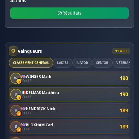
Actions
Résultats
Vainqueurs
TOP 3
CLASSEMENT GÉNÉRAL
LADIES
JUNIOR
SENIOR
VETERAN
WINSER Mark
190
W
SO +12
1
DELMAS Matthieu
190
D
SO +15
1
HENDRICK Nick
189
H
SO +17
3
BLOXHAM Carl
189
B
SO +18
3