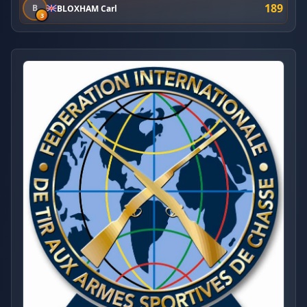
189
B
BLOXHAM Carl
3