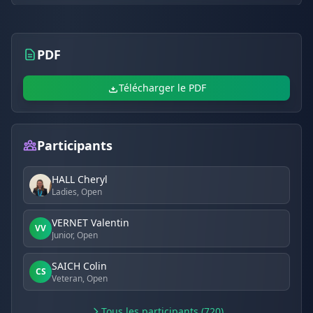
PDF
Télécharger le PDF
Participants
HALL Cheryl
Ladies, Open
VERNET Valentin
VV
Junior, Open
SAICH Colin
CS
Veteran, Open
Tous les participants (720)