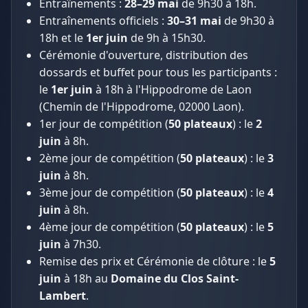
Entraînements :
28–29 mai
de 9h30 à 18h.
Entraînements officiels :
30–31 mai
de 9h30 à
18h et le
1er juin
de 9h à 15h30.
Cérémonie d'ouverture, distribution des
dossards et buffet pour tous les participants :
le
1er juin
à 18h à l'Hippodrome de Laon
(Chemin de l'Hippodrome, 02000 Laon).
1er jour de compétition (
50 plateaux
) : le
2
juin
à 8h.
2ème jour de compétition (
50 plateaux
) : le
3
juin
à 8h.
3ème jour de compétition (
50 plateaux
) : le
4
juin
à 8h.
4ème jour de compétition (
50 plateaux
) : le
5
juin
à 7h30.
Remise des prix et Cérémonie de clôture : le
5
juin
à 18h au
Domaine du Clos Saint-
Lambert
.