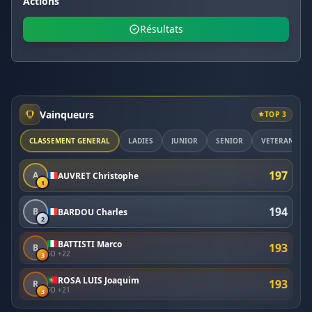
Actions
Résultats
Vainqueurs
TOP 3
CLASSEMENT GÉNÉRAL
LADIES
JUNIOR
SENIOR
VETERAN
197
A
AUVRET Christophe
1
194
B
BARDOU Charles
2
BATTISTI Marco
193
B
SO +22
3
ROSA LUIS Joaquim
193
R
SO +21
3