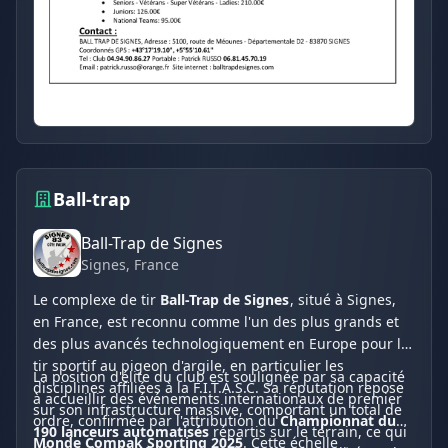
Ball-trap
Ball-Trap de Signes
Signes
, France
Le complexe de tir
Ball-Trap de Signes
, situé à Signes,
en France, est reconnu comme l'un des plus grands et
des plus avancés technologiquement en Europe pour le
tir sportif au pigeon d'argile, en particulier les
La position d'élite du club est soulignée par sa capacité
disciplines affiliées à la F.I.T.A.S.C. Sa réputation repose
à accueillir des événements internationaux de premier
sur son infrastructure massive, comportant un total de
ordre, confirmée par l'attribution du
Championnat du
190 lanceurs automatisés
répartis sur le terrain, ce qui
Monde Compak Sporting 2025
. Cette échelle