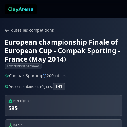
Aller au contenu
ClayArena
Toutes les compétitions
European championship Finale of
European Cup - Compak Sporting -
France (May 2014)
Inscriptions fermées
Compak-Sporting
200 cibles
Disponible dans les régions:
INT
Participants
585
Début