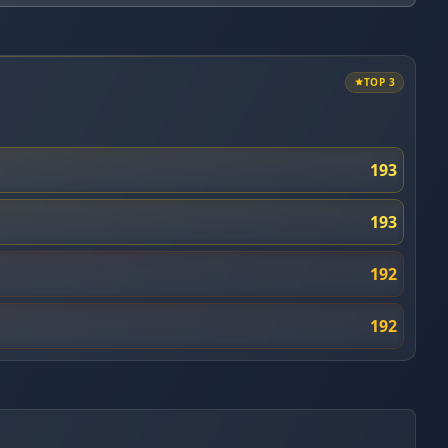
TOP 3
193
193
192
192