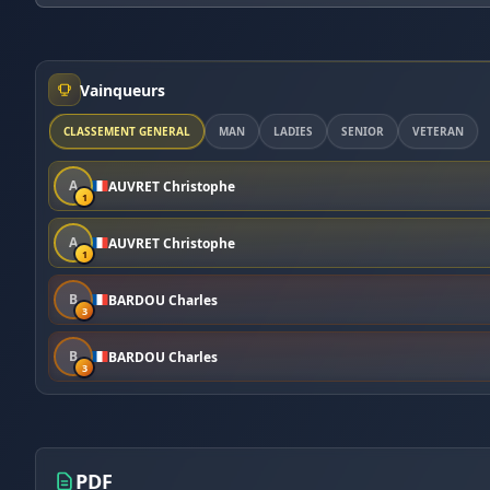
Vainqueurs
CLASSEMENT GÉNÉRAL
MAN
LADIES
SENIOR
VETERAN
A
AUVRET Christophe
1
A
AUVRET Christophe
1
B
BARDOU Charles
3
B
BARDOU Charles
3
PDF