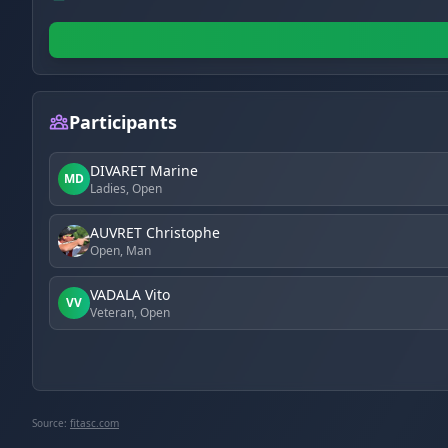
Participants
DIVARET Marine
MD
Ladies, Open
AUVRET Christophe
Open, Man
VADALA Vito
VV
Veteran, Open
Source:
fitasc.com