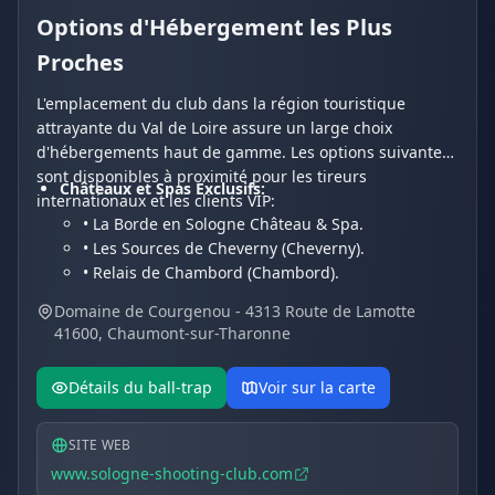
Options d'Hébergement les Plus
Proches
L'emplacement du club dans la région touristique
attrayante du Val de Loire assure un large choix
d'hébergements haut de gamme. Les options suivantes
sont disponibles à proximité pour les tireurs
Châteaux et Spas Exclusifs:
internationaux et les clients VIP:
• La Borde en Sologne Château & Spa.
• Les Sources de Cheverny (Cheverny).
• Relais de Chambord (Chambord).
Hôtels et Résidences de Charme:
Domaine de Courgenou - 4313 Route de Lamotte
• Les Hayes en Sologne (Fontaines-en-Sologne).
41600, Chaumont-sur-Tharonne
• Hôtel Du Cygne.
• Hotel Restaurant Le Vieux Fusil.
Détails du ball-trap
Voir sur la carte
SITE WEB
www.sologne-shooting-club.com