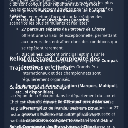
considéré à juste titre comme l'un des stands les plus
club sont conçus pour répondre aux exigences
variés et techniquement équipés pour le tir sportif de
techniques du
Parcours de Chasse
et du
Compak
chasse.
Sporting
, en mettant l'accent sur la création des
Postes de Tir et Disciplines (Quantité).
scénarios les plus stimulants et réalistes.
27 parcours séparés de
Parcours de Chasse
offrent une variabilité exceptionnelle, permettant
aux tireurs de s'entraîner dans des conditions qui
se répètent rarement.
Disciplines:
L'accent principal est mis sur le
Relief du Stand, Complexité des
Parcours de Chasse
(Sporting Clays) et le
Compak
Trajectoires et Climat
Sporting
, pour lesquels des Grands Prix
internationaux et des championnats sont
régulièrement organisés.
Équipement et Automatisation (Marques, Multipull,
Contexte Régional: La Sologne
etc., si disponibles).
La région de la Sologne dans le département du Loir-et-
Le club est équipé de
210 machines de lancer
Cher est réputée comme l'un des territoires de chasse
diverses
. Ce nombre de machines réparties sur 27
les plus prestigieux de France. C'est une zone
parcours indique une automatisation poussée et
historiquement boisée et lacustre qui convient
la capacité de configurer simultanément des
parfaitement au
Parcours de Chasse
. Le club est situé
Relief, Complexité des Trajectoires et Climat
trajectoires complexes.
dans le secteur du Cœur de Sologne, où la chasse et la