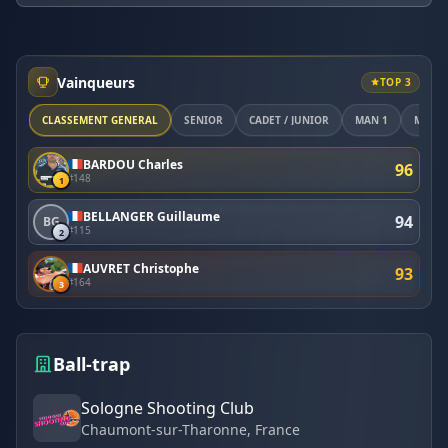
Vainqueurs
TOP 3
CLASSEMENT GÉNÉRAL
SÉNIOR
CADET / JUNIOR
MAN 1
MAN 2
BARDOU Charles
96
#148
1
BELLANGER Guillaume
94
BG
#115
2
AUVRET Christophe
93
#164
3
Ball-trap
Sologne Shooting Club
Chaumont-sur-Tharonne
, France