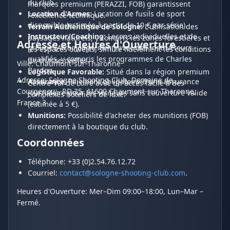
du club.
marques premium (PERAZZI, FOB) garantissent
Location d'Armes:
Location de fusils de sport
l'excellence technique.
disponible (estimée à partir de 10 € par série).
Terrain Authentique de Sologne:
L'utilisation des
Instructeur/Coaching:
Leçons individuelles et de
paysages naturels, y compris les zones forestières et
Adresse et Heures d'Ouverture
groupe (
Accompagnement
) avec des instructeurs
les espaces ouverts, simule fidèlement les conditions
qualifiés, y compris les programmes de Charles
de chasse réelles.
Ville: Chaumont-sur-Tharonne
Bardou.
Logistique Favorable:
Situé dans la région premium
Adresse: Sologne Shooting Club, Domaine de
Assurance:
Paiement obligatoire d'une assurance
Centre-Val de Loire avec un accès facile à des
Courgenou - RD 35, 41600 Chaumont-sur-Tharonne,
journalière pour les visiteurs sans couverture valide
complexes hôteliers de luxe.
France 3
(estimée à 5 €).
Munitions:
Possibilité d'acheter des munitions (FOB)
directement à la boutique du club.
Coordonnées
Téléphone: +33 (0)2.54.76.12.72
Courriel:
contact@sologne-shooting-club.com
.
Heures d'Ouverture: Mer–Dim 09:00–18:00, Lun–Mar –
Fermé.