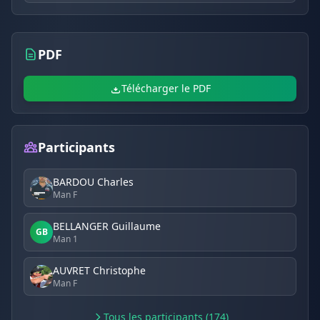
PDF
Télécharger le PDF
Participants
BARDOU Charles
Man F
BELLANGER Guillaume
GB
Man 1
AUVRET Christophe
Man F
Tous les participants (174)