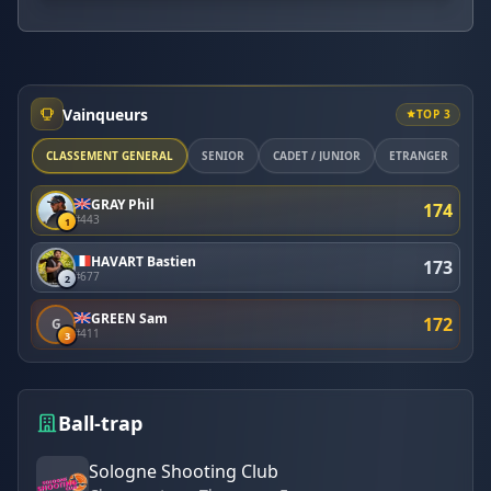
Vainqueurs
TOP 3
CLASSEMENT GÉNÉRAL
SÉNIOR
CADET / JUNIOR
ETRANGER
M
GRAY Phil
174
#443
1
HAVART Bastien
173
#677
2
GREEN Sam
172
G
#411
3
Ball-trap
Sologne Shooting Club