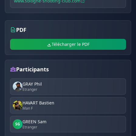
www.sologne-shooting-club.com
PDF
Télécharger le PDF
Participants
GRAY Phil
Etranger
HAVART Bastien
Man F
GREEN Sam
SG
Etranger