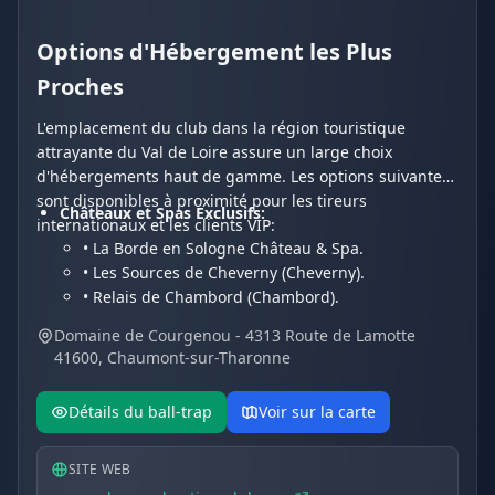
Options d'Hébergement les Plus
Proches
L'emplacement du club dans la région touristique
attrayante du Val de Loire assure un large choix
d'hébergements haut de gamme. Les options suivantes
sont disponibles à proximité pour les tireurs
Châteaux et Spas Exclusifs:
internationaux et les clients VIP:
• La Borde en Sologne Château & Spa.
• Les Sources de Cheverny (Cheverny).
• Relais de Chambord (Chambord).
Hôtels et Résidences de Charme:
Domaine de Courgenou - 4313 Route de Lamotte
• Les Hayes en Sologne (Fontaines-en-Sologne).
41600, Chaumont-sur-Tharonne
• Hôtel Du Cygne.
• Hotel Restaurant Le Vieux Fusil.
Détails du ball-trap
Voir sur la carte
SITE WEB