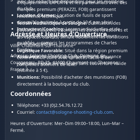
avec des réductions disponibles pour les membres
d'équipements LAPORTE et les partenariats avec des
du club.
marques premium (PERAZZI, FOB) garantissent
Location d'Armes:
Location de fusils de sport
l'excellence technique.
disponible (estimée à partir de 10 € par série).
Terrain Authentique de Sologne:
L'utilisation des
Instructeur/Coaching:
Leçons individuelles et de
paysages naturels, y compris les zones forestières et
Adresse et Heures d'Ouverture
groupe (
Accompagnement
) avec des instructeurs
les espaces ouverts, simule fidèlement les conditions
qualifiés, y compris les programmes de Charles
de chasse réelles.
Ville: Chaumont-sur-Tharonne
Bardou.
Logistique Favorable:
Situé dans la région premium
Adresse: Sologne Shooting Club, Domaine de
Assurance:
Paiement obligatoire d'une assurance
Centre-Val de Loire avec un accès facile à des
Courgenou - RD 35, 41600 Chaumont-sur-Tharonne,
journalière pour les visiteurs sans couverture valide
complexes hôteliers de luxe.
France 3
(estimée à 5 €).
Munitions:
Possibilité d'acheter des munitions (FOB)
directement à la boutique du club.
Coordonnées
Téléphone: +33 (0)2.54.76.12.72
Courriel:
contact@sologne-shooting-club.com
.
Heures d'Ouverture: Mer–Dim 09:00–18:00, Lun–Mar –
Fermé.