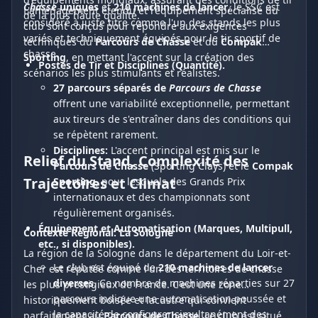
Chasse
uniques
et
210 machines de lancer
, le SSC est
L'aménagement étendu et l'équipement spécialisé du
de la plus haute qualité.
considéré à juste titre comme l'un des stands les plus
club sont conçus pour répondre aux exigences
variés et techniquement équipés pour le tir sportif de
techniques du
Parcours de Chasse
et du
Compak
chasse.
Sporting
, en mettant l'accent sur la création des
Postes de Tir et Disciplines (Quantité).
scénarios les plus stimulants et réalistes.
27 parcours séparés de
Parcours de Chasse
offrent une variabilité exceptionnelle, permettant
aux tireurs de s'entraîner dans des conditions qui
se répètent rarement.
Disciplines:
L'accent principal est mis sur le
Relief du Stand, Complexité des
Parcours de Chasse
(Sporting Clays) et le
Compak
Trajectoires et Climat
Sporting
, pour lesquels des Grands Prix
internationaux et des championnats sont
régulièrement organisés.
Équipement et Automatisation (Marques, Multipull,
Contexte Régional: La Sologne
etc., si disponibles).
La région de la Sologne dans le département du Loir-et-
Le club est équipé de
210 machines de lancer
Cher est réputée comme l'un des territoires de chasse
diverses
. Ce nombre de machines réparties sur 27
les plus prestigieux de France. C'est une zone
parcours indique une automatisation poussée et
historiquement boisée et lacustre qui convient
la capacité de configurer simultanément des
parfaitement au
Parcours de Chasse
. Le club est situé