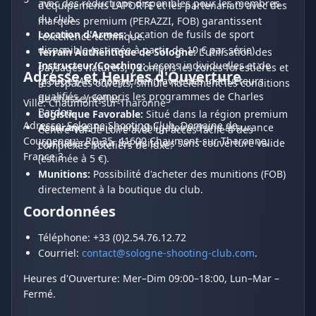
avec des réductions disponibles pour les membres
d'équipements LAPORTE et les partenariats avec des
du club.
marques premium (PERAZZI, FOB) garantissent
Location d'Armes:
Location de fusils de sport
l'excellence technique.
disponible (estimée à partir de 10 € par série).
Terrain Authentique de Sologne:
L'utilisation des
Instructeur/Coaching:
Leçons individuelles et de
paysages naturels, y compris les zones forestières et
Adresse et Heures d'Ouverture
groupe (
Accompagnement
) avec des instructeurs
les espaces ouverts, simule fidèlement les conditions
qualifiés, y compris les programmes de Charles
de chasse réelles.
Ville: Chaumont-sur-Tharonne
Bardou.
Logistique Favorable:
Situé dans la région premium
Adresse: Sologne Shooting Club, Domaine de
Assurance:
Paiement obligatoire d'une assurance
Centre-Val de Loire avec un accès facile à des
Courgenou - RD 35, 41600 Chaumont-sur-Tharonne,
journalière pour les visiteurs sans couverture valide
complexes hôteliers de luxe.
France 3
(estimée à 5 €).
Munitions:
Possibilité d'acheter des munitions (FOB)
directement à la boutique du club.
Coordonnées
Téléphone: +33 (0)2.54.76.12.72
Courriel:
contact@sologne-shooting-club.com
.
Heures d'Ouverture: Mer–Dim 09:00–18:00, Lun–Mar –
Fermé.