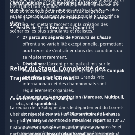
Chasse
uniques
et
210 machines de lancer
, le SSC est
L'aménagement étendu et l'équipement spécialisé du
de la plus haute qualité.
considéré à juste titre comme l'un des stands les plus
club sont conçus pour répondre aux exigences
variés et techniquement équipés pour le tir sportif de
techniques du
Parcours de Chasse
et du
Compak
chasse.
Sporting
, en mettant l'accent sur la création des
Postes de Tir et Disciplines (Quantité).
scénarios les plus stimulants et réalistes.
27 parcours séparés de
Parcours de Chasse
offrent une variabilité exceptionnelle, permettant
aux tireurs de s'entraîner dans des conditions qui
se répètent rarement.
Disciplines:
L'accent principal est mis sur le
Relief du Stand, Complexité des
Parcours de Chasse
(Sporting Clays) et le
Compak
Trajectoires et Climat
Sporting
, pour lesquels des Grands Prix
internationaux et des championnats sont
régulièrement organisés.
Équipement et Automatisation (Marques, Multipull,
Contexte Régional: La Sologne
etc., si disponibles).
La région de la Sologne dans le département du Loir-et-
Le club est équipé de
210 machines de lancer
Cher est réputée comme l'un des territoires de chasse
diverses
. Ce nombre de machines réparties sur 27
les plus prestigieux de France. C'est une zone
parcours indique une automatisation poussée et
historiquement boisée et lacustre qui convient
la capacité de configurer simultanément des
parfaitement au
Parcours de Chasse
. Le club est situé