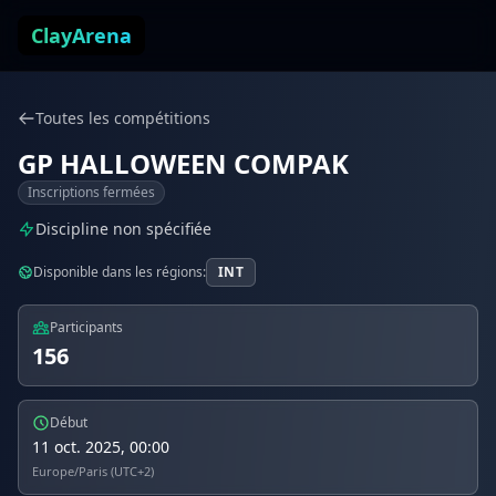
Aller au contenu
ClayArena
Toutes les compétitions
GP HALLOWEEN COMPAK
Inscriptions fermées
Discipline non spécifiée
Disponible dans les régions:
INT
Participants
156
Début
11 oct. 2025, 00:00
Europe/Paris (UTC+2)