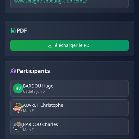
www.sologne-shooting-club.com
PDF
Télécharger le PDF
Participants
BARDOU Hugo
HB
Cadet / Junior
AUVRET Christophe
Man F
BARDOU Charles
Man F