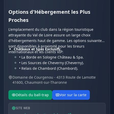
Options d'Hébergement les Plus
Proches
L'emplacement du club dans la région touristique
attrayante du Val de Loire assure un large choix
d'hébergements haut de gamme. Les options suivantes
sont disponibles à proximité pour les tireurs
Châteaux et Spas Exclusifs:
internationaux et les clients VIP:
• La Borde en Sologne Château & Spa.
• Les Sources de Cheverny (Cheverny).
• Relais de Chambord (Chambord).
Hôtels et Résidences de Charme:
Domaine de Courgenou - 4313 Route de Lamotte
• Les Hayes en Sologne (Fontaines-en-Sologne).
41600, Chaumont-sur-Tharonne
• Hôtel Du Cygne.
• Hotel Restaurant Le Vieux Fusil.
Détails du ball-trap
Voir sur la carte
SITE WEB