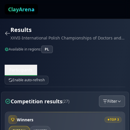
Skip to content
ClayArena
Results
XXVII-International Polish Championships of Doctors and Veterinarians - Compak-Sporting (May 2026)
Available in regions:
PL
Participants
Enable auto-refresh
Competition results
(27)
Filter
Winners
TOP 3