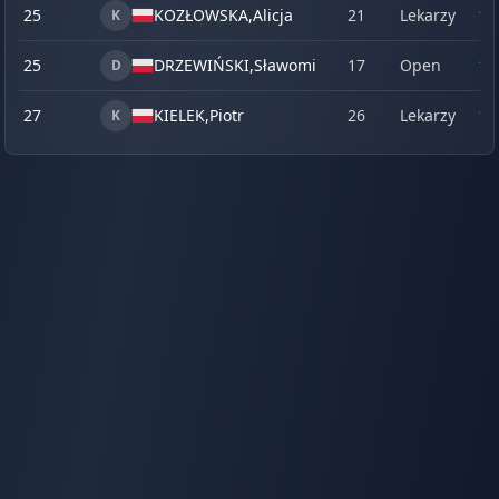
25
KOZŁOWSKA,
Alicja
21
Lekarzy
16
K
25
DRZEWIŃSKI,
Sławomir
17
Open
10
D
27
KIELEK,
Piotr
26
Lekarzy
13
K