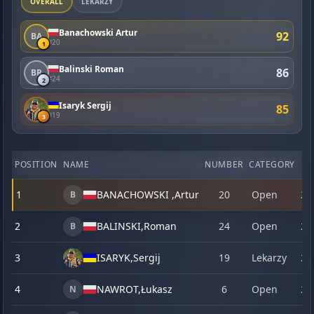
OVERALL
LEKARZY
Banachowski Artur
92
BA
#20
1
Balinski Roman
86
BR
#24
2
Isaryk Sergij
85
#19
3
POSITION
NAME
NUMBER
CATEGORY
1
1
BANACHOWSKI ,
Artur
20
Open
21
B
2
BALINSKI,
Roman
24
Open
23
B
3
ISARYK,
Sergij
19
Lekarzy
23
4
NAWROT,
Łukasz
6
Open
22
N