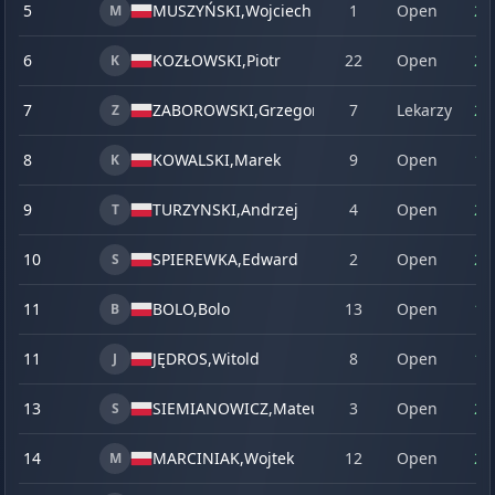
5
MUSZYŃSKI,
Wojciech
1
Open
23
M
6
KOZŁOWSKI,
Piotr
22
Open
23
K
7
ZABOROWSKI,
Grzegorz
7
Lekarzy
21
Z
8
KOWALSKI,
Marek
9
Open
19
K
9
TURZYNSKI,
Andrzej
4
Open
21
T
10
SPIEREWKA,
Edward
2
Open
20
S
11
BOLO,
Bolo
13
Open
18
B
11
JĘDROS,
Witold
8
Open
18
J
13
SIEMIANOWICZ,
Mateusz
3
Open
20
S
14
MARCINIAK,
Wojtek
12
Open
20
M