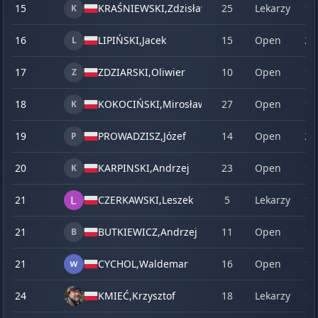
15
KRAŚNIEWSKI,
Zdzisław
25
Lekarzy
17
K
16
LIPIŃSKI,
Jacek
15
Open
20
L
17
ZDZIARSKI,
Oliwier
10
Open
14
Z
18
KOKOCIŃSKI,
Mirosław
27
Open
18
K
19
PROWADZISZ,
Józef
14
Open
23
P
20
KARPINSKI,
Andrzej
23
Open
15
K
21
CZERKAWSKI,
Leszek
5
Lekarzy
11
21
BUTKIEWICZ,
Andrzej
11
Open
12
B
21
CYCHOL,
Waldemar
16
Open
13
24
KMIEĆ,
Krzysztof
18
Lekarzy
16