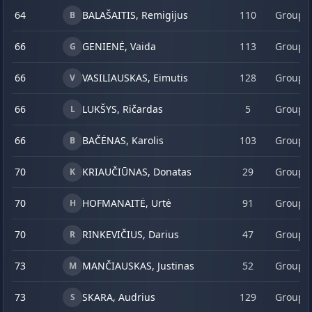
64
BALAŠAITIS, Remigijus
110
Group 
B
66
GENIENĖ, Vaida
113
Group 
G
66
VASILIAUSKAS, Eimutis
128
Group 
V
66
LUKŠYS, Ričardas
5
Group 
L
66
BAČĖNAS, Karolis
103
Group 
B
70
KRIAUČIŪNAS, Donatas
29
Group 
K
70
HOFMANAITĖ, Urtė
91
Group 
H
70
RINKEVIČIUS, Darius
47
Group 
R
73
MANČIAUSKAS, Justinas
52
Group 
M
73
SKARA, Audrius
129
Group 
S