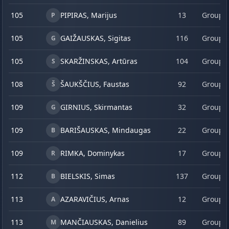
105
PIPIRAS, Marijus
13
Group 
P
105
GAIŽAUSKAS, Sigitas
116
Group 
G
105
SKARŽINSKAS, Artūras
104
Group 
S
108
ŠAUKŠČIUS, Faustas
92
Group 
Š
109
GIRNIUS, Skirmantas
32
Group 
G
109
BARIŠAUSKAS, Mindaugas
22
Group 
B
109
RIMKA, Dominykas
17
Group 
R
112
BIELSKIS, Simas
137
Group 
B
113
AZARAVIČIUS, Arnas
12
Group 
A
113
MANČIAUSKAS, Danielius
89
Group 
M