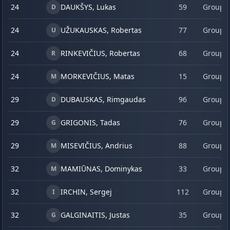
24
DAUKŠYS, Lukas
59
Group 
D
24
UŽUKAUSKAS, Robertas
77
Group 
U
24
RINKEVIČIUS, Robertas
68
Group 
R
24
MORKEVIČIUS, Matas
15
Group 
M
29
DUBAUSKAS, Rimgaudas
96
Group 
D
29
GRIGONIS, Tadas
76
Group 
G
29
MISEVIČIUS, Andrius
88
Group 
M
32
MAMIŪNAS, Dominykas
33
Group 
M
32
IRCHIN, Sergej
112
Group 
I
32
GALGINAITIS, Justas
35
Group 
G