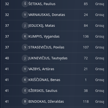
32
ŠETIKAS, Paulius
85
Group 
Š
32
VARNAUSKAS, Donatas
24
Group 
V
37
JEDLICKIJ, Matas
84
Group 
J
37
KUMPYS, Vygandas
136
Group 
K
37
STRASEVIČIUS, Povilas
107
Group 
S
40
JUKNEVIČIUS, Tautvydas
72
Group 
J
41
VAZBYS, Artūras
21
Group 
V
41
KRIŠČIŪNAS, Benas
1
Group 
K
41
EŽERSKIS, Saulius
38
Group 
E
41
BINDOKAS, Džeraldas
118
Group 
B