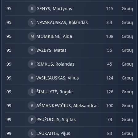
95
GENYS, Martynas
115
Group 
G
95
NAVAKAUSKAS, Rolandas
64
Group 
N
95
MOMKIENĖ, Aida
108
Group 
M
95
VAZBYS, Matas
55
Group 
V
99
RIMKUS, Rolandas
45
Group 
R
99
VASILIAUSKAS, Vilius
124
Group 
V
99
ŠIMULYTĖ, Rugilė
126
Group 
Š
99
AŠMANKEVIČIUS, Aleksandras
100
Group 
A
99
PAUŽUOLIS, Sigitas
73
Group 
P
99
LAUKAITIS, Pijus
83
Group 
L