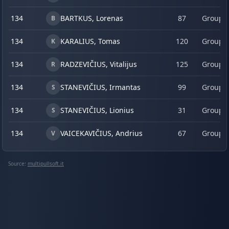
134
BARTKUS, Lorenas
87
Group 
B
134
KARALIUS, Tomas
120
Group 
K
134
RADZEVIČIUS, Vitalijus
125
Group 
R
134
STANEVIČIUS, Irmantas
99
Group 
S
134
STANEVIČIUS, Lionius
31
Group 
S
134
VAICEKAVIČIUS, Andrius
67
Group 
V
Source:
multipullsoft.it