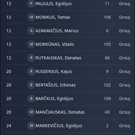
12
PALIULIS, Egidijus
11
Group 
P
12
MOMKUS, Tomas
106
Group 
M
12
AZARAVIČIUS, Marius
6
Group 
A
12
MORKŪNAS, Vitalis
105
Group 
M
12
RUTKAUSKAS, Donatas
66
Group 
R
20
RUGIENIUS, Kajus
9
Group 
R
20
BERTAŠIUS, Edvinas
102
Group 
B
20
BARČKUS, Egidijus
109
Group 
B
20
MANČIAUSKAS, Donatas
43
Group 
M
24
MARKEVIČIUS, Egidijus
2
Group 
M