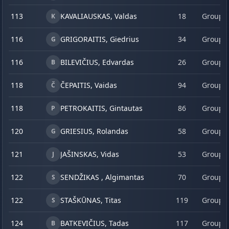
113
KAVALIAUSKAS, Valdas
18
Group 
K
116
GRIGORAITIS, Giedrius
34
Group 
G
116
BILEVIČIUS, Edvardas
26
Group 
B
118
ČEPAITIS, Vaidas
94
Group 
Č
118
PETROKAITIS, Gintautas
86
Group 
P
120
GRIESIUS, Rolandas
58
Group 
G
121
JAŠINSKAS, Vidas
53
Group 
J
122
SENDŽIKAS , Algimantas
70
Group 
S
122
STAŠKŪNAS, Titas
119
Group 
S
124
BATKEVIČIUS, Tadas
117
Group 
B