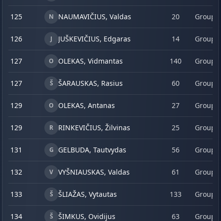
125
NAUMAVIČIUS, Valdas
20
Group 
N
126
JUŠKEVIČIUS, Edgaras
14
Group 
J
127
OLEKAS, Vidmantas
140
Group 
O
127
ŠARAUSKAS, Rasius
60
Group 
Š
129
OLEKAS, Antanas
27
Group 
O
129
RINKEVIČIUS, Žilvinas
25
Group 
R
131
GELBUDA, Tautvydas
56
Group 
G
132
VYŠNIAUSKAS, Valdas
61
Group 
V
133
ŠLIAŽAS, Vytautas
133
Group 
Š
134
ŠIMKUS, Ovidijus
63
Group 
Š