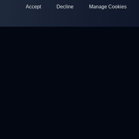
Accept
Decline
Manage Cookies
ClayArena
Platform for conducting and participating in competitions.
Develop your skills and compete with the best masters.
Competitions
Shooting Grounds
Profile
Contacts