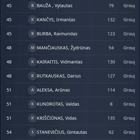
45
BAUŽA , Vytautas
79
Group 
B
45
KANČYS, Irmantas
132
Group 
K
45
BURBA, Raimundas
123
Group 
B
48
MANČIAUSKAS, Žydrūnas
54
Group 
M
48
KAIRAITIS, Vidmantas
130
Group 
K
48
RUTKAUSKAS, Darius
127
Group 
R
51
ALEKSA, Arūnas
114
Group 
A
51
KUNDROTAS, Valdas
8
Group 
K
51
KRIŠČIŪNAS, Vidas
135
Group 
K
54
STANEVIČIUS, Gintautas
62
Group 
S