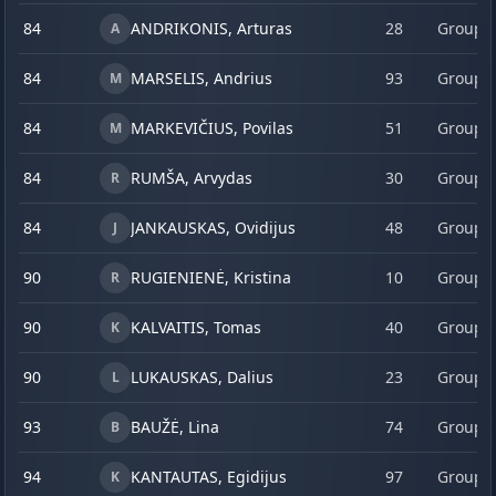
84
ANDRIKONIS, Arturas
28
Group 
A
84
MARSELIS, Andrius
93
Group 
M
84
MARKEVIČIUS, Povilas
51
Group 
M
84
RUMŠA, Arvydas
30
Group 
R
84
JANKAUSKAS, Ovidijus
48
Group 
J
90
RUGIENIENĖ, Kristina
10
Group 
R
90
KALVAITIS, Tomas
40
Group 
K
90
LUKAUSKAS, Dalius
23
Group 
L
93
BAUŽĖ, Lina
74
Group 
B
94
KANTAUTAS, Egidijus
97
Group 
K