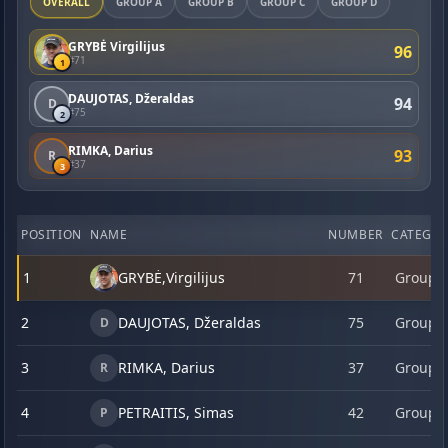
OVERALL
GROUP A
GROUP B
GROUP C
GROUP D
GRYBĖ Virgilijus
96
#71
1
DAUJOTAS, Džeraldas
94
D
#75
2
RIMKA, Darius
93
R
#37
3
POSITION
NAME
NUMBER
CATEGO
1
GRYBĖ,
Virgilijus
71
Group 
2
DAUJOTAS, Džeraldas
75
Group 
D
3
RIMKA, Darius
37
Group 
R
4
PETRAITIS, Simas
42
Group 
P