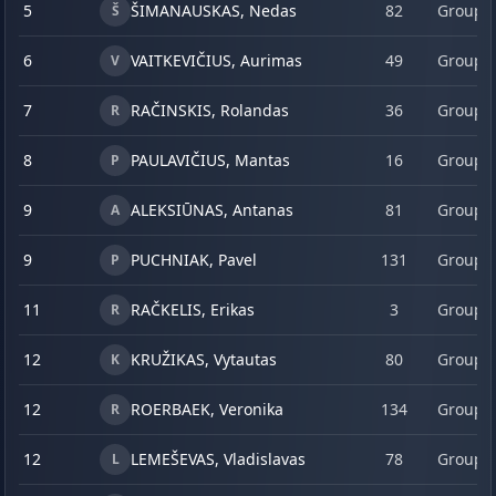
5
ŠIMANAUSKAS, Nedas
82
Group 
Š
6
VAITKEVIČIUS, Aurimas
49
Group 
V
7
RAČINSKIS, Rolandas
36
Group 
R
8
PAULAVIČIUS, Mantas
16
Group 
P
9
ALEKSIŪNAS, Antanas
81
Group 
A
9
PUCHNIAK, Pavel
131
Group 
P
11
RAČKELIS, Erikas
3
Group 
R
12
KRUŽIKAS, Vytautas
80
Group 
K
12
ROERBAEK, Veronika
134
Group 
R
12
LEMEŠEVAS, Vladislavas
78
Group 
L