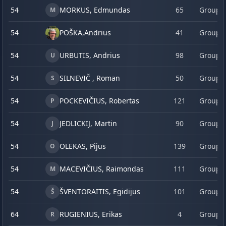
54
MORKUS, Edmundas
65
Group 
M
54
POŠKA,
Andrius
41
Group 
54
URBUTIS, Andrius
98
Group 
U
54
SILNEVIČ , Roman
50
Group 
S
54
POCKEVIČIUS, Robertas
121
Group 
P
54
JEDLICKIJ, Martin
90
Group 
J
54
OLEKAS, Pijus
139
Group 
O
54
MACEVIČIUS, Raimondas
111
Group 
M
54
ŠVENTORAITIS, Egidijus
101
Group 
Š
64
RUGIENIUS, Erikas
4
Group 
R