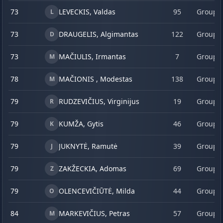
73
LEVECKIS, Valdas
95
Group 
L
73
DRAUGELIS, Algimantas
122
Group 
D
73
MAČIULIS, Irmantas
7
Group 
M
78
MAČIONIS , Modestas
138
Group 
M
79
RUDZEVIČIUS, Virginijus
19
Group 
R
79
KUMŽA, Gytis
46
Group 
K
79
JUKNYTĖ, Ramutė
39
Group 
J
79
ZAKŽECKIA, Adomas
69
Group 
Z
79
OLENCEVIČIŪTĖ, Milda
44
Group 
O
84
MARKEVIČIUS, Petras
57
Group 
M