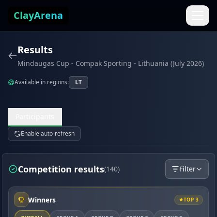
Skip to content
ClayArena
Results
Mindaugas Cup - Compak Sporting - Lithuania (July 2026)
Available in regions:
LT
Participants
Enable auto-refresh
Competition results
(140)
Filter
Winners
TOP 3