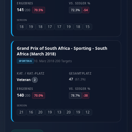
ERGEBNIS
VS. SIEGER %
141
/
200
70.5%
72.3%
-54
SERIEN
18
19
18
17
17
19
18
15
Grand Prix of South Africa - Sporting - South
Africa (March 2018)
10. März 2018
·
200 Targets
SPORTING
KAT. / KAT.-PLATZ
GESAMTPLATZ
47
Veteran
(61.3%)
/
2
ERGEBNIS
VS. SIEGER %
140
/
200
70.0%
78.7%
-38
SERIEN
21
16
20
19
13
20
19
12