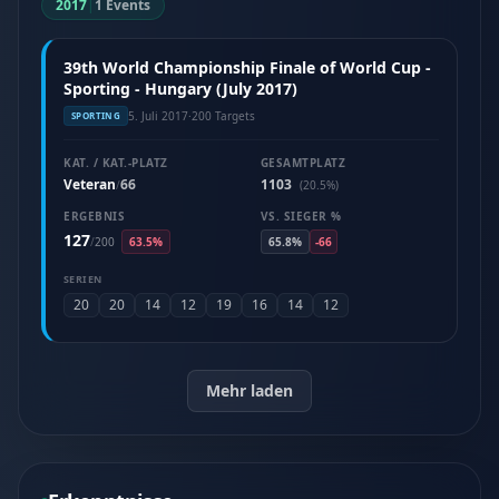
2017
|
1 Events
39th World Championship Finale of World Cup -
Sporting - Hungary (July 2017)
5. Juli 2017
·
200 Targets
SPORTING
KAT. / KAT.-PLATZ
GESAMTPLATZ
Veteran
66
1103
/
(20.5%)
ERGEBNIS
VS. SIEGER %
127
/
200
63.5%
65.8%
-66
SERIEN
20
20
14
12
19
16
14
12
Mehr laden