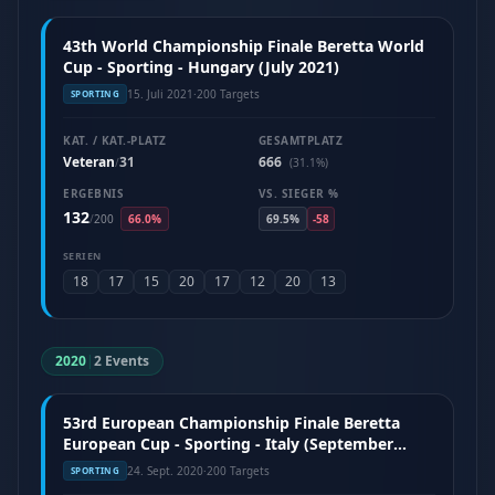
43th World Championship Finale Beretta World
Cup - Sporting - Hungary (July 2021)
15. Juli 2021
·
200 Targets
SPORTING
KAT. / KAT.-PLATZ
GESAMTPLATZ
Veteran
31
666
/
(31.1%)
ERGEBNIS
VS. SIEGER %
132
/
200
66.0%
69.5%
-58
SERIEN
18
17
15
20
17
12
20
13
2020
|
2 Events
53rd European Championship Finale Beretta
European Cup - Sporting - Italy (September
2020)
24. Sept. 2020
·
200 Targets
SPORTING