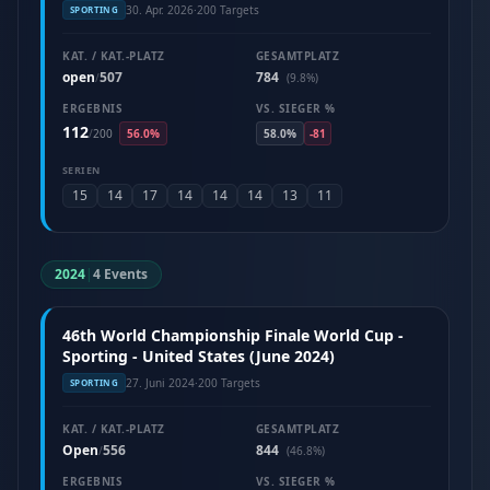
30. Apr. 2026
·
200 Targets
SPORTING
KAT. / KAT.-PLATZ
GESAMTPLATZ
open
507
784
/
(9.8%)
ERGEBNIS
VS. SIEGER %
112
/
200
56.0%
58.0%
-81
SERIEN
15
14
17
14
14
14
13
11
2024
|
4 Events
46th World Championship Finale World Cup -
Sporting - United States (June 2024)
27. Juni 2024
·
200 Targets
SPORTING
KAT. / KAT.-PLATZ
GESAMTPLATZ
Open
556
844
/
(46.8%)
ERGEBNIS
VS. SIEGER %