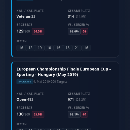
KAT. / KAT.-PLATZ
GESAMTPLATZ
Veteran
23
314
/
(14.9%)
ERGEBNIS
VS. SIEGER %
129
/
200
64.5%
68.6%
-59
SERIEN
16
13
19
10
16
18
21
16
European Championship Finale European Cup -
Sporting - Hungary (May 2019)
9. Mai 2019
·
200 Targets
SPORTING
KAT. / KAT.-PLATZ
GESAMTPLATZ
Open
483
671
/
(23.2%)
ERGEBNIS
VS. SIEGER %
130
/
200
65.0%
68.1%
-61
SERIEN