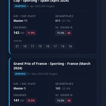
Cup - Sporting - Spain (April 2024)
4. Apr. 2024
·
200 Targets
SPORTING
KAT. / KAT.-PLATZ
GESAMTPLATZ
Master
11
611
/
(47.7%)
ERGEBNIS
VS. SIEGER %
142
/
200
71.0%
75.5%
-46
SERIEN
21
18
17
19
18
17
16
16
Grand Prix of France - Sporting - France (March
2024)
15. März 2024
·
200 Targets
SPORTING
KAT. / KAT.-PLATZ
GESAMTPLATZ
Master
5
165
/
(35.9%)
ERGEBNIS
VS. SIEGER %
141
/
200
70.5%
74.6%
-48