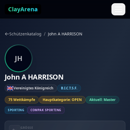
Zum Inhalt springen
ClayArena
/
Schützenkatalog
John A HARRISON
JH
John A HARRISON
Vereinigtes Königreich
B.I.C.T.S.F.
75 Wettkämpfe
Hauptkategorie: OPEN
Aktuell: Master
SPORTING
COMPAK SPORTING
GRÖSSE