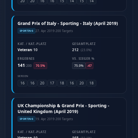
20
20
16
16
15
14
15
14
Grand Prix of Italy - Sporting - Italy (April 2019)
27. Apr. 2019
·
200 Targets
SPORTING
KAT. / KAT.-PLATZ
GESAMTPLATZ
Veteran
10
212
/
(23.0%)
ERGEBNIS
VS. SIEGER %
141
/
200
70.5%
75.0%
-47
SERIEN
16
16
20
17
18
16
20
18
UK Championship & Grand Prix - Sporting -
United Kingdom (April 2019)
19. Apr. 2019
·
200 Targets
SPORTING
KAT. / KAT.-PLATZ
GESAMTPLATZ
Veteran
10
168