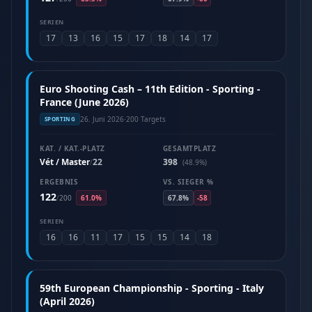
SERIEN
17
13
16
15
17
18
14
17
Euro Shooting Cash – 11th Edition - Sporting -
France (June 2026)
26. Juni 2026
·
200 Targets
SPORTING
KAT. / KAT.-PLATZ
GESAMTPLATZ
Vét / Master
22
398
/
(48.9%)
ERGEBNIS
VS. SIEGER %
122
/
200
61.0%
67.8%
-58
SERIEN
16
16
11
17
15
15
14
18
59th European Championship - Sporting - Italy
(April 2026)