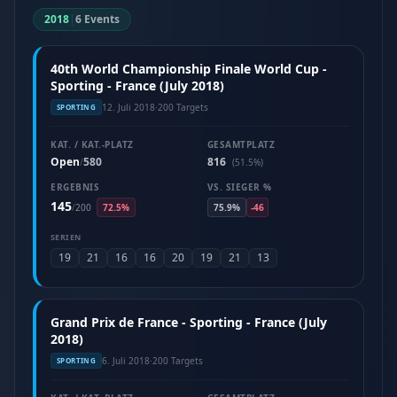
2018
|
6 Events
40th World Championship Finale World Cup -
Sporting - France (July 2018)
12. Juli 2018
·
200 Targets
SPORTING
KAT. / KAT.-PLATZ
GESAMTPLATZ
Open
580
816
/
(51.5%)
ERGEBNIS
VS. SIEGER %
145
/
200
72.5%
75.9%
-46
SERIEN
19
21
16
16
20
19
21
13
Grand Prix de France - Sporting - France (July
2018)
6. Juli 2018
·
200 Targets
SPORTING