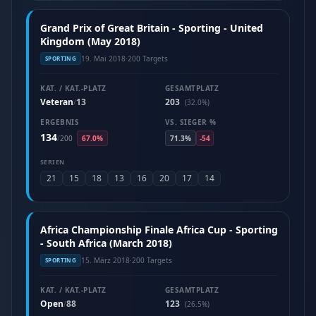
Grand Prix of Great Britain - Sporting - United
Kingdom (May 2018)
19. Mai 2018
·
200 Targets
SPORTING
KAT. / KAT.-PLATZ
GESAMTPLATZ
Veteran
13
203
/
(32.0%)
ERGEBNIS
VS. SIEGER %
134
/
200
67.0%
71.3%
-54
SERIEN
21
15
18
13
16
20
17
14
Africa Championship Finale Africa Cup - Sporting
- South Africa (March 2018)
15. März 2018
·
200 Targets
SPORTING
KAT. / KAT.-PLATZ
GESAMTPLATZ
Open
88
123
/
(26.5%)