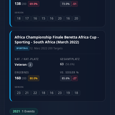
138
/
200
69.0%
73.0%
-51
SERIEN
18
17
16
15
16
20
16
20
Africa Championship Finale Beretta Africa Cup -
Sporting - South Africa (March 2022)
12. März 2022
·
200 Targets
SPORTING
KAT. / KAT.-PLATZ
GESAMTPLATZ
63
Veteran
(56.6%)
/
2
ERGEBNIS
VS. SIEGER %
160
/
200
80.0%
85.6%
-27
SERIEN
23
21
22
18
16
23
19
18
2021
|
1 Events