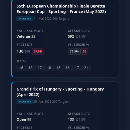
55th European Championship Finale Beretta
European Cup - Sporting - France (May 2022)
11. Mai 2022
·
200 Targets
SPORTING
KAT. / KAT.-PLATZ
GESAMTPLATZ
Veteran
33
592
/
(25.4%)
ERGEBNIS
VS. SIEGER %
138
/
200
69.0%
71.5%
-55
SERIEN
16
18
17
18
15
16
17
21
Grand Prix of Hungary - Sporting - Hungary
(April 2022)
29. Apr. 2022
·
200 Targets
SPORTING
KAT. / KAT.-PLATZ
GESAMTPLATZ
Open
99
133
/
(27.5%)
ERGEBNIS
VS. SIEGER %