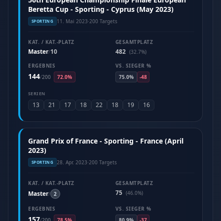
Beretta Cup - Sporting - Cyprus (May 2023)
11. Mai 2023
·
200 Targets
SPORTING
KAT. / KAT.-PLATZ
GESAMTPLATZ
Master
10
482
/
(32.7%)
ERGEBNIS
VS. SIEGER %
144
/
200
72.0%
75.0%
-48
SERIEN
13
21
17
18
22
18
19
16
Grand Prix of France - Sporting - France (April
2023)
28. Apr. 2023
·
200 Targets
SPORTING
KAT. / KAT.-PLATZ
GESAMTPLATZ
75
Master
(46.0%)
/
2
ERGEBNIS
VS. SIEGER %
157
/
200
78.5%
80.9%
-37