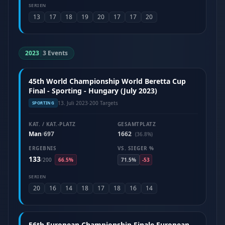
SERIEN
13
17
18
19
20
17
17
20
2023
|
3 Events
45th World Championship World Beretta Cup
Final - Sporting - Hungary (July 2023)
13. Juli 2023
·
200 Targets
SPORTING
KAT. / KAT.-PLATZ
GESAMTPLATZ
Man
697
1662
/
(36.8%)
ERGEBNIS
VS. SIEGER %
133
/
200
66.5%
71.5%
-53
SERIEN
20
16
14
18
17
18
16
14
56th European Championship Finale European