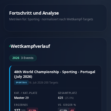
Fortschritt und Analyse
Metriken für: Sporting · normalisiert nach Wettkampf-Targets
Wettkampfverlauf
2026
|
3 Events
48th World Championship - Sporting - Portugal
(July 2026)
16. Juli 2026
·
200 Targets
SPORTING
KAT. / KAT.-PLATZ
GESAMTPLATZ
Master
29
625
/
(25.0%)
ERGEBNIS
VS. SIEGER %
127
/
200
63.5%
67.9%
-60