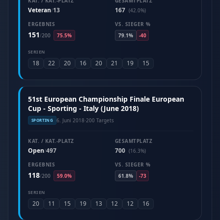
KAT. / KAT.-PLATZ
GESAMTPLATZ
Veteran
13
167
/
(42.0%)
ERGEBNIS
VS. SIEGER %
151
/
200
75.5%
79.1%
-40
SERIEN
18
22
20
16
20
21
19
15
51st European Championship Finale European
Cup - Sporting - Italy (June 2018)
6. Juni 2018
·
200 Targets
SPORTING
KAT. / KAT.-PLATZ
GESAMTPLATZ
Open
497
700
/
(16.3%)
ERGEBNIS
VS. SIEGER %
118
/
200
59.0%
61.8%
-73
SERIEN
20
11
15
19
13
12
12
16