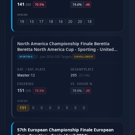
141
/
200
70.5%
74.6%
-48
SERIEN
19
13
17
18
16
20
20
18
North America Championship Finale Beretta
Beretta North America Cup - Sporting - United
States (June 2024)
21. Juni 2024
·
200 Targets
·
SPORTING
UNVOLLENDET
KAT. / KAT.-PLATZ
GESAMTPLATZ
Master
12
295
/
(37.6%)
ERGEBNIS
VS. SIEGER %
151
/
200
75.5%
79.5%
-39
SERIEN
151
0
0
0
0
0
0
0
57th European Championship Finale European