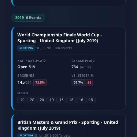
2019
|
6 Events
World Championship Finale World Cup -
Sporting - United Kingdom (July 2019)
10. Juli 2019
·
200 Targets
SPORTING
KAT. / KAT.-PLATZ
GESAMTPLATZ
Open
519
734
/
(47.9%)
ERGEBNIS
VS. SIEGER %
145
/
200
72.5%
76.7%
-44
SERIEN
19
20
20
19
15
18
16
18
British Masters & Grand Prix - Sporting - United
Kingdom (July 2019)
5. Juli 2019
·
200 Targets
SPORTING