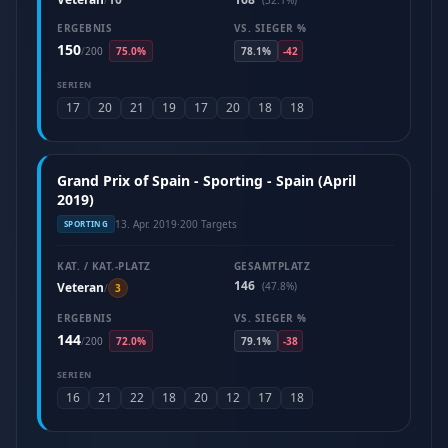
/
(32.1%)
ERGEBNIS
VS. SIEGER %
150
/
200
75.0%
78.1%
-42
SERIEN
17
20
21
19
17
20
18
18
Grand Prix of Spain - Sporting - Spain (April
2019)
13. Apr. 2019
·
200 Targets
SPORTING
KAT. / KAT.-PLATZ
GESAMTPLATZ
146
Veteran
(47.8%)
/
3
ERGEBNIS
VS. SIEGER %
144
/
200
72.0%
79.1%
-38
SERIEN
16
21
22
18
20
12
17
18