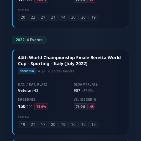
SERIEN
20
22
21
21
14
20
20
19
2022
|
4 Events
44th World Championship Finale Beretta World
Cup - Sporting - Italy (July 2022)
14. Juli 2022
·
200 Targets
SPORTING
KAT. / KAT.-PLATZ
GESAMTPLATZ
Veteran
43
907
/
(37.3%)
ERGEBNIS
VS. SIEGER %
150
/
200
75.0%
76.9%
-45
SERIEN
19
21
17
20
19
16
19
19