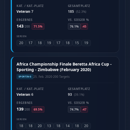
KAT. / KAT.-PLATZ
GESAMTPLATZ
Veteran
7
185
/
(52.3%)
ERGEBNIS
VS. SIEGER %
143
/
200
71.5%
76.1%
-45
SERIEN
20
17
18
19
17
18
15
19
Africa Championship Finale Beretta Africa Cup -
Sporting - Zimbabwe (February 2020)
25. Feb. 2020
·
200 Targets
SPORTING
KAT. / KAT.-PLATZ
GESAMTPLATZ
Veteran
6
93
/
(39.1%)
ERGEBNIS
VS. SIEGER %
139
/
200
69.5%
74.7%
-47
SERIEN
18
18
20
13
18
14
18
20