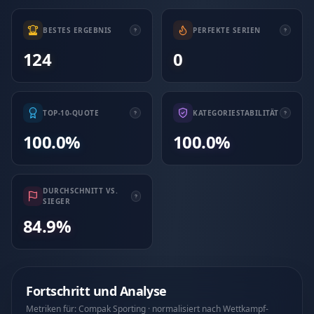
BESTES ERGEBNIS
PERFEKTE SERIEN
124
0
TOP-10-QUOTE
KATEGORIESTABILITÄT
100.0%
100.0%
DURCHSCHNITT VS.
SIEGER
84.9%
Fortschritt und Analyse
Metriken für: Compak Sporting · normalisiert nach Wettkampf-