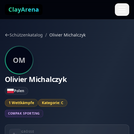
Zum Inhalt springen
ClayArena
/
Schützenkatalog
Olivier Michalczyk
OM
Olivier Michalczyk
Polen
1 Wettkämpfe
Kategorie: C
COMPAK SPORTING
GRÖSSE