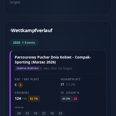
Targets
Wettkampfverlauf
2026
|
1 Events
Parcourowy Puchar Dnia Kobiet - Compak-
Sporting (Marzec 2026)
8. März 2026
·
150 Targets
COMPAK-SPORTING
KAT. / KAT.-PLATZ
GESAMTPLATZ
21
C
(72.2%)
/
3
ERGEBNIS
VS. SIEGER %
124
/
150
82.7%
84.9%
-22
SERIEN
24
23
16
22
16
23