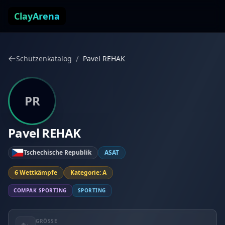
Zum Inhalt springen
ClayArena
/
Schützenkatalog
Pavel REHAK
PR
Pavel REHAK
Tschechische Republik
ASAT
6 Wettkämpfe
Kategorie: A
COMPAK SPORTING
SPORTING
GRÖSSE