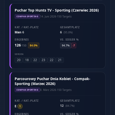
Puchar Top Hunts TV - Sporting (Czerwiec 2026)
14. Juni 2026
·
150 Targets
COMPAK-SPORTING
KAT. / KAT.-PLATZ
GESAMTPLATZ
Man
6
6
/
(95.8%)
ERGEBNIS
VS. SIEGER %
126
/
150
84.0%
94.7%
-7
SERIEN
20
18
22
23
22
21
Parcourowy Puchar Dnia Kobiet - Compak-
Sporting (Marzec 2026)
8. März 2026
·
150 Targets
COMPAK-SPORTING
KAT. / KAT.-PLATZ
GESAMTPLATZ
12
E
(84.7%)
/
1
ERGEBNIS
VS. SIEGER %