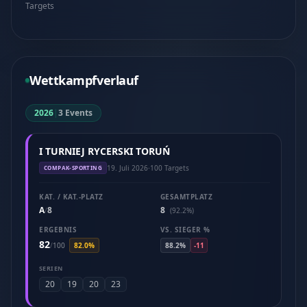
Targets
Wettkampfverlauf
2026
|
3 Events
I TURNIEJ RYCERSKI TORUŃ
19. Juli 2026
·
100 Targets
COMPAK-SPORTING
KAT. / KAT.-PLATZ
GESAMTPLATZ
A
8
8
/
(92.2%)
ERGEBNIS
VS. SIEGER %
82
/
100
82.0%
88.2%
-11
SERIEN
20
19
20
23