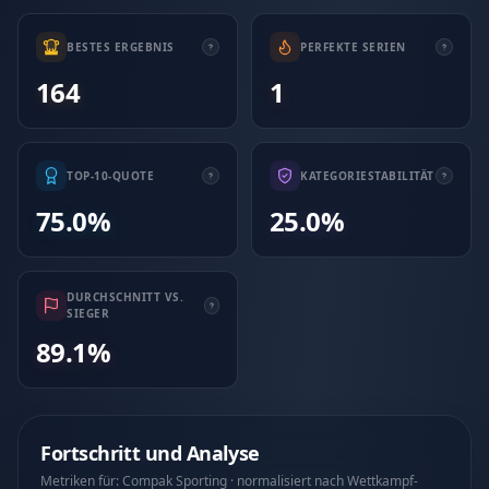
BESTES ERGEBNIS
PERFEKTE SERIEN
164
1
TOP-10-QUOTE
KATEGORIESTABILITÄT
75.0%
25.0%
DURCHSCHNITT VS.
SIEGER
89.1%
Fortschritt und Analyse
Metriken für: Compak Sporting · normalisiert nach Wettkampf-