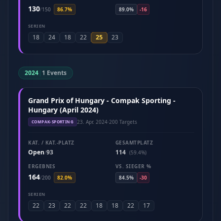
130
/
150
86.7%
89.0%
-16
SERIEN
25
18
24
18
22
23
2024
|
1 Events
Grand Prix of Hungary - Compak Sporting -
Hungary (April 2024)
23. Apr. 2024
·
200 Targets
COMPAK-SPORTING
KAT. / KAT.-PLATZ
GESAMTPLATZ
Open
93
114
/
(59.4%)
ERGEBNIS
VS. SIEGER %
164
/
200
82.0%
84.5%
-30
SERIEN
22
23
22
22
18
18
22
17