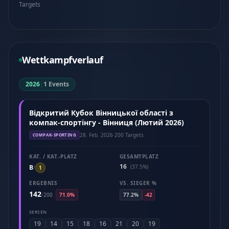
Targets
Wettkampfverlauf
2026
|
1 Events
Відкритий Кубок Вінницької області з
компак-спортінгу - Вінниця (Лютий 2026)
28. Feb. 2026
·
200 Targets
COMPAK-SPORTING
KAT. / KAT.-PLATZ
GESAMTPLATZ
16
B
(37.5%)
/
1
ERGEBNIS
VS. SIEGER %
142
/
200
71.0%
77.2%
-42
SERIEN
19
14
15
18
16
21
20
19