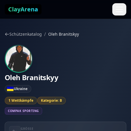
Zum Inhalt springen
ClayArena
/
Schützenkatalog
Oleh Branitskyy
Oleh Branitskyy
Ukraine
1 Wettkämpfe
Kategorie: B
COMPAK SPORTING
GRÖSSE