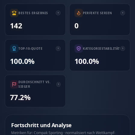
BESTES ERGEBNIS
PERFEKTE SERIEN
142
0
TOP-10-QUOTE
KATEGORIESTABILITÄT
100.0%
100.0%
DURCHSCHNITT VS.
SIEGER
77.2%
Fortschritt und Analyse
Metriken für: Compak Sporting · normalisiert nach Wettkampf-