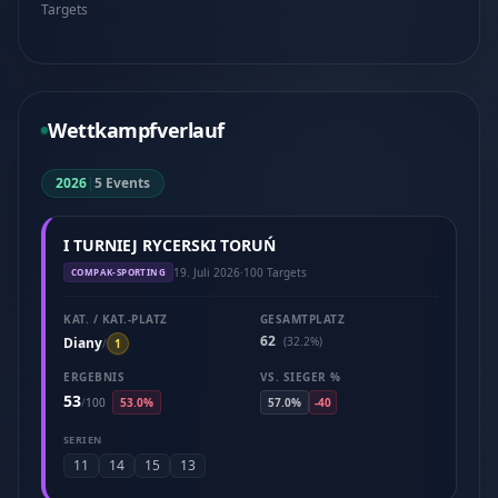
Targets
Wettkampfverlauf
2026
|
5 Events
I TURNIEJ RYCERSKI TORUŃ
19. Juli 2026
·
100 Targets
COMPAK-SPORTING
KAT. / KAT.-PLATZ
GESAMTPLATZ
62
Diany
(32.2%)
/
1
ERGEBNIS
VS. SIEGER %
53
/
100
53.0%
57.0%
-40
SERIEN
11
14
15
13