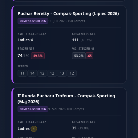
Puchar Beretty - Compak-Sporting (Lipiec 2026)
11. Juli 2026
·
150 Targets
COMPAK-SPORTING
KAT. / KAT.-PLATZ
GESAMTPLATZ
Ladies
4
111
/
(16.7%)
ERGEBNIS
VS. SIEGER %
74
/
150
49.3%
53.2%
-65
SERIEN
11
14
12
12
13
12
II Runda Pucharu Trofeum - Compak-Sporting
(Maj 2026)
9. Mai 2026
·
100 Targets
COMPAK-SPORTING
KAT. / KAT.-PLATZ
GESAMTPLATZ
35
Ladies
(19.0%)
/
1