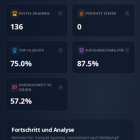
BESTES ERGEBNIS
PERFEKTE SERIEN
136
0
TOP-10-QUOTE
KATEGORIESTABILITÄT
75.0%
87.5%
DURCHSCHNITT VS.
SIEGER
57.2%
Fortschritt und Analyse
Metriken für: Compak Sporting · normalisiert nach Wettkampf-