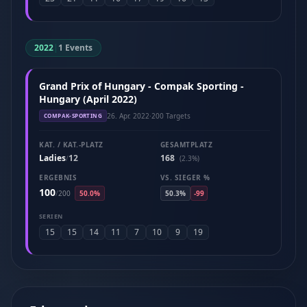
2022
|
1 Events
Grand Prix of Hungary - Compak Sporting -
Hungary (April 2022)
26. Apr. 2022
·
200 Targets
COMPAK-SPORTING
KAT. / KAT.-PLATZ
GESAMTPLATZ
Ladies
12
168
/
(2.3%)
ERGEBNIS
VS. SIEGER %
100
/
200
50.0%
50.3%
-99
SERIEN
15
15
14
11
7
10
9
19