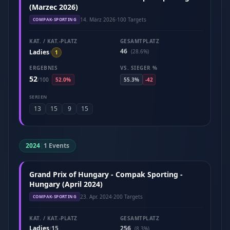
(Marzec 2026)
14. März 2026
·
100 Targets
COMPAK-SPORTING
KAT. / KAT.-PLATZ
GESAMTPLATZ
46
Ladies
(28.6%)
/
1
ERGEBNIS
VS. SIEGER %
52
/
100
52.0%
55.3%
-42
SERIEN
13
15
9
15
2024
|
1 Events
Grand Prix of Hungary - Compak Sporting -
Hungary (April 2024)
23. Apr. 2024
·
200 Targets
COMPAK-SPORTING
KAT. / KAT.-PLATZ
GESAMTPLATZ
Ladies
15
256
/
(8.3%)