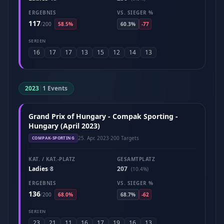
ERGEBNIS
VS. SIEGER %
117
/
200
58.5%
60.3%
-77
SERIEN
16
17
17
13
15
12
14
13
2023
|
1 Events
Grand Prix of Hungary - Compak Sporting -
Hungary (April 2023)
25. Apr. 2023
·
200 Targets
COMPAK-SPORTING
KAT. / KAT.-PLATZ
GESAMTPLATZ
Ladies
8
207
/
(10.4%)
ERGEBNIS
VS. SIEGER %
136
/
200
68.0%
68.7%
-62
SERIEN
23
21
11
16
17
19
16
13