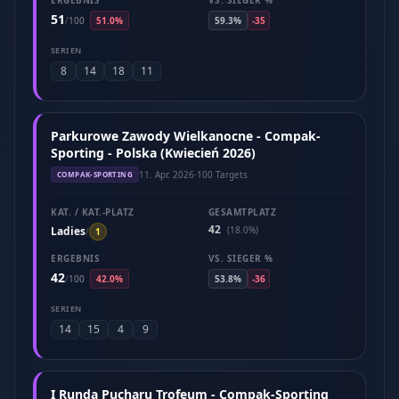
ERGEBNIS
VS. SIEGER %
51
/
100
51.0%
59.3%
-35
SERIEN
8
14
18
11
Parkurowe Zawody Wielkanocne - Compak-
Sporting - Polska (Kwiecień 2026)
11. Apr. 2026
·
100 Targets
COMPAK-SPORTING
KAT. / KAT.-PLATZ
GESAMTPLATZ
42
Ladies
(18.0%)
/
1
ERGEBNIS
VS. SIEGER %
42
/
100
42.0%
53.8%
-36
SERIEN
14
15
4
9
I Runda Pucharu Trofeum - Compak-Sporting