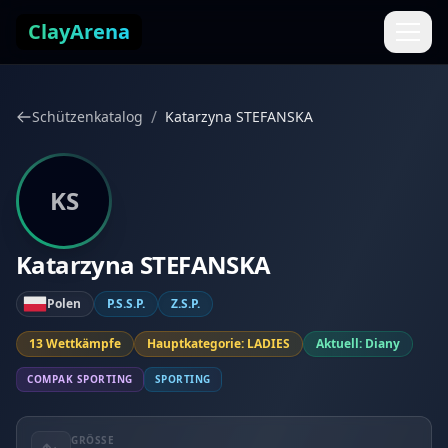
Zum Inhalt springen
ClayArena
/
Schützenkatalog
Katarzyna STEFANSKA
KS
Katarzyna STEFANSKA
Polen
P.S.S.P.
Z.S.P.
13 Wettkämpfe
Hauptkategorie: LADIES
Aktuell: Diany
COMPAK SPORTING
SPORTING
GRÖSSE