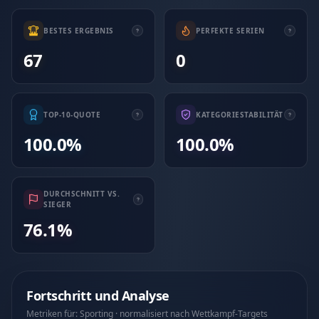
BESTES ERGEBNIS
PERFEKTE SERIEN
67
0
TOP-10-QUOTE
KATEGORIESTABILITÄT
100.0%
100.0%
DURCHSCHNITT VS.
SIEGER
76.1%
Fortschritt und Analyse
Metriken für: Sporting · normalisiert nach Wettkampf-Targets