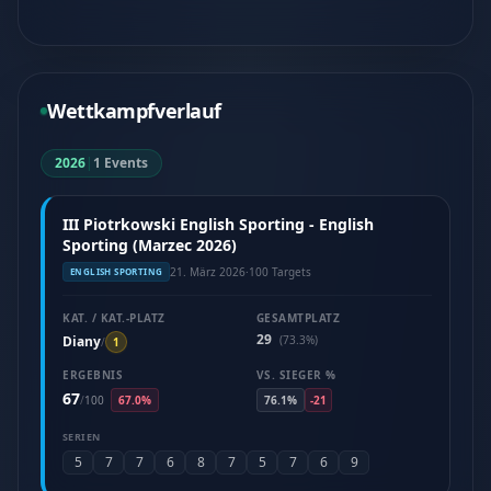
Wettkampfverlauf
2026
|
1 Events
III Piotrkowski English Sporting - English
Sporting (Marzec 2026)
21. März 2026
·
100 Targets
ENGLISH SPORTING
KAT. / KAT.-PLATZ
GESAMTPLATZ
29
Diany
(73.3%)
/
1
ERGEBNIS
VS. SIEGER %
67
/
100
67.0%
76.1%
-21
SERIEN
5
7
7
6
8
7
5
7
6
9