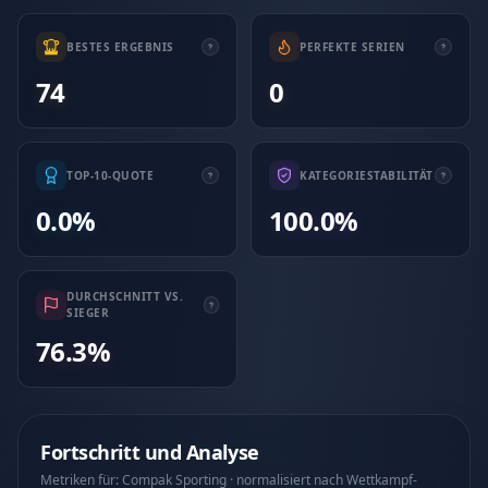
BESTES ERGEBNIS
PERFEKTE SERIEN
74
0
TOP-10-QUOTE
KATEGORIESTABILITÄT
0.0%
100.0%
DURCHSCHNITT VS.
SIEGER
76.3%
Fortschritt und Analyse
Metriken für: Compak Sporting · normalisiert nach Wettkampf-