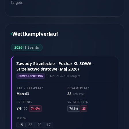
Targets
Wettkampfverlauf
2026
|
1 Events
Zawody Strzeleckie - Puchar KL SOWA -
Strzelectwo śrutowe (Maj 2026)
30. Mai 2026
·
100 Targets
COMPAK-SPORTING
KAT. / KAT.-PLATZ
GESAMTPLATZ
Man
63
88
/
(28.1%)
ERGEBNIS
VS. SIEGER %
74
/
100
74.0%
76.3%
-23
SERIEN
15
22
20
17