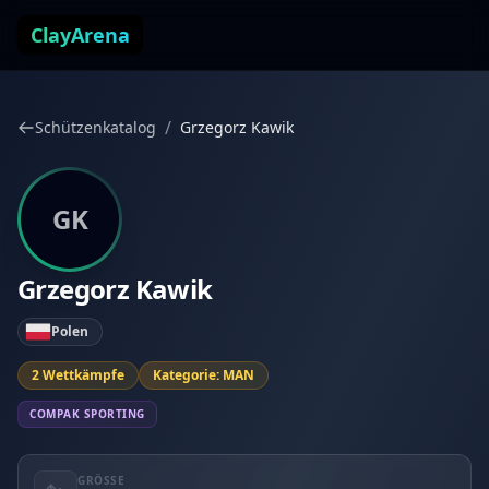
Zum Inhalt springen
ClayArena
/
Schützenkatalog
Grzegorz Kawik
GK
Grzegorz Kawik
Polen
2 Wettkämpfe
Kategorie: MAN
COMPAK SPORTING
GRÖSSE