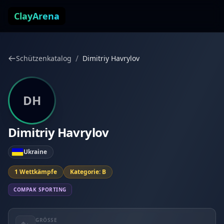
Zum Inhalt springen
ClayArena
/
Schützenkatalog
Dimitriy Havrylov
DH
Dimitriy Havrylov
Ukraine
1 Wettkämpfe
Kategorie: B
COMPAK SPORTING
GRÖSSE