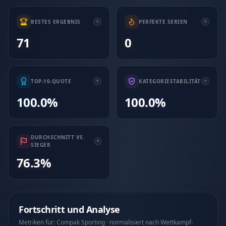
BESTES ERGEBNIS
PERFEKTE SERIEN
71
0
TOP-10-QUOTE
KATEGORIESTABILITÄT
100.0%
100.0%
DURCHSCHNITT VS.
SIEGER
76.3%
Fortschritt und Analyse
Metriken für: Compak Sporting · normalisiert nach Wettkampf-