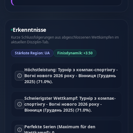
Erkenntnisse
Kurze Schlussfolgerungen aus abgeschlossenen Wettkämpfen im
aktuellen Disziplin-Tab.
Stärkste Region: UA
Finisdynamik: +3.50
Höchstleistung: Турнір з компак-спортінгу -
Вогні нового 2026 року - Вінниця (Грудень
2025) (71.0%).
Schwierigster Wettkampf: Турнір з компак-
спортінгу - Вогні нового 2026 року -
Вінниця (Грудень 2025) (71.0%).
Perfekte Serien (Maximum für den
Wettkampf): 0.