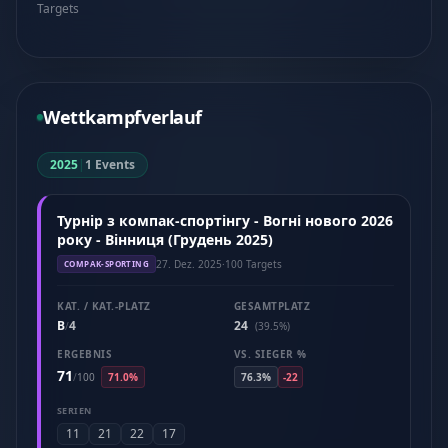
Targets
Wettkampfverlauf
2025
|
1 Events
Турнір з компак-спортінгу - Вогні нового 2026
року - Вінниця (Грудень 2025)
27. Dez. 2025
·
100 Targets
COMPAK-SPORTING
KAT. / KAT.-PLATZ
GESAMTPLATZ
B
4
24
/
(39.5%)
ERGEBNIS
VS. SIEGER %
71
/
100
71.0%
76.3%
-22
SERIEN
11
21
22
17