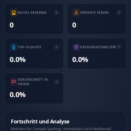
BESTES ERGEBNIS
PERFEKTE SERIEN
0
0
TOP-10-QUOTE
KATEGORIESTABILITÄT
0.0%
0.0%
DURCHSCHNITT VS.
SIEGER
0.0%
Fortschritt und Analyse
Metriken für: Compak Sporting · normalisiert nach Wettkampf-