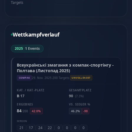
Targets
Wettkampfverlauf
2025
|
1 Events
Всеукраїнські змагання з компак-спортінгу -
Полтава (Листопад 2025)
29. Nov. 2025
·
200 Targets
·
COMPAK
UNVOLLENDET
KAT. / KAT.-PLATZ
GESAMTPLATZ
B
17
90
/
(7.3%)
ERGEBNIS
VS. SIEGER %
84
/
200
42.0%
46.2%
-98
SERIEN
21
17
24
22
0
0
0
0