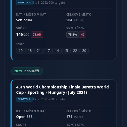
11. 5. 2022
·
200 targetů
SPORTING
KAT. / MÍSTO V KAT.
CELKOVÉ MÍSTO
Senior
84
504
/
(36.5%)
SKÓRE
VS VÍTĚZ %
146
/
200
73.0%
75.6%
-47
SÉRIE
19
18
21
17
14
15
22
20
2021
|
2 soutěží
43th World Championship Finale Beretta World
Cup - Sporting - Hungary (July 2021)
15. 7. 2021
·
200 targetů
SPORTING
KAT. / MÍSTO V KAT.
CELKOVÉ MÍSTO
Open
353
474
/
(51.0%)
SKÓRE
VS VÍTĚZ %