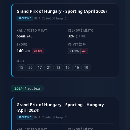
Grand Prix of Hungary - Sporting (April 2026)
18. 4. 2026
·
200 targetů
SPORTING
KAT. / MÍSTO V KAT.
CELKOVÉ MÍSTO
open
243
326
/
(31.9%)
SKÓRE
VS VÍTĚZ %
140
/
200
70.0%
74.1%
-49
SÉRIE
15
20
17
21
13
19
16
19
2024
|
1 soutěží
Grand Prix of Hungary - Sporting - Hungary
(April 2024)
26. 4. 2024
·
200 targetů
SPORTING
KAT. / MÍSTO V KAT.
CELKOVÉ MÍSTO