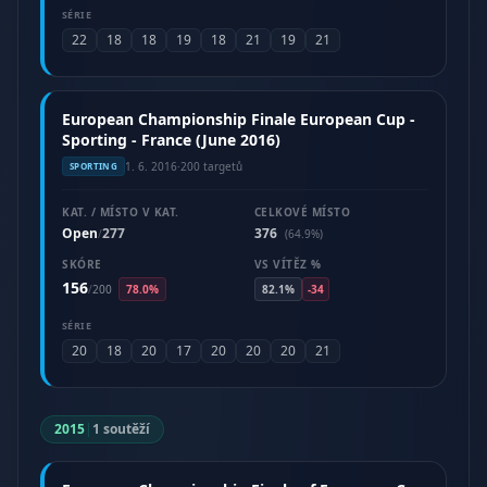
SÉRIE
22
18
18
19
18
21
19
21
European Championship Finale European Cup -
Sporting - France (June 2016)
1. 6. 2016
·
200 targetů
SPORTING
KAT. / MÍSTO V KAT.
CELKOVÉ MÍSTO
Open
277
376
/
(64.9%)
SKÓRE
VS VÍTĚZ %
156
/
200
78.0%
82.1%
-34
SÉRIE
20
18
20
17
20
20
20
21
2015
|
1 soutěží