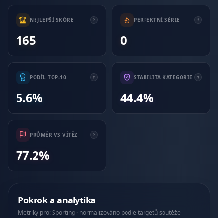
NEJLEPŠÍ SKÓRE
PERFEKTNÍ SÉRIE
165
0
PODÍL TOP-10
STABILITA KATEGORIE
5.6%
44.4%
PRŮMĚR VS VÍTĚZ
77.2%
Pokrok a analytika
Metriky pro: Sporting · normalizováno podle targetů soutěže