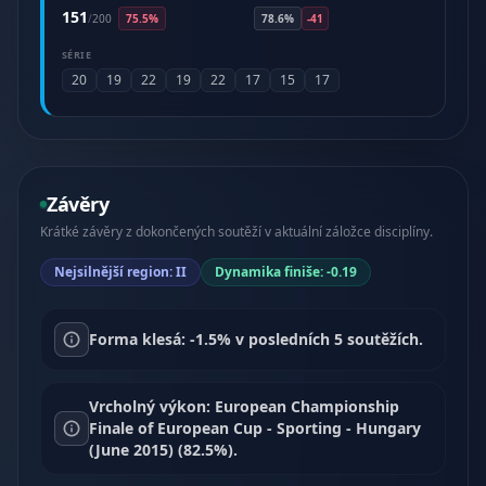
151
/
200
75.5%
78.6%
-41
SÉRIE
20
19
22
19
22
17
15
17
Závěry
Krátké závěry z dokončených soutěží v aktuální záložce disciplíny.
Nejsilnější region: II
Dynamika finiše: -0.19
Forma klesá: -1.5% v posledních 5 soutěžích.
Vrcholný výkon: European Championship
Finale of European Cup - Sporting - Hungary
(June 2015) (82.5%).