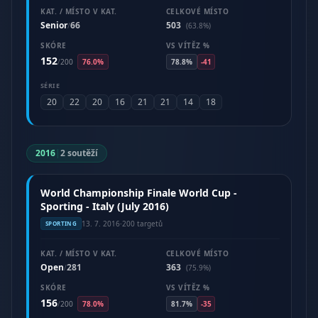
KAT. / MÍSTO V KAT.
CELKOVÉ MÍSTO
Senior
66
503
/
(63.8%)
SKÓRE
VS VÍTĚZ %
152
/
200
76.0%
78.8%
-41
SÉRIE
20
22
20
16
21
21
14
18
2016
|
2 soutěží
World Championship Finale World Cup -
Sporting - Italy (July 2016)
13. 7. 2016
·
200 targetů
SPORTING
KAT. / MÍSTO V KAT.
CELKOVÉ MÍSTO
Open
281
363
/
(75.9%)
SKÓRE
VS VÍTĚZ %
156
/
200
78.0%
81.7%
-35