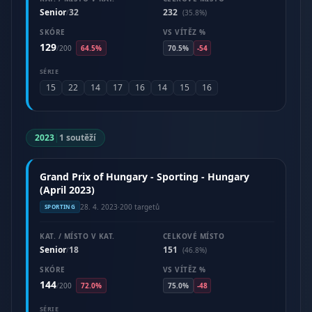
Senior
32
232
/
(35.8%)
SKÓRE
VS VÍTĚZ %
129
/
200
64.5%
70.5%
-54
SÉRIE
15
22
14
17
16
14
15
16
2023
|
1 soutěží
Grand Prix of Hungary - Sporting - Hungary
(April 2023)
28. 4. 2023
·
200 targetů
SPORTING
KAT. / MÍSTO V KAT.
CELKOVÉ MÍSTO
Senior
18
151
/
(46.8%)
SKÓRE
VS VÍTĚZ %
144
/
200
72.0%
75.0%
-48
SÉRIE