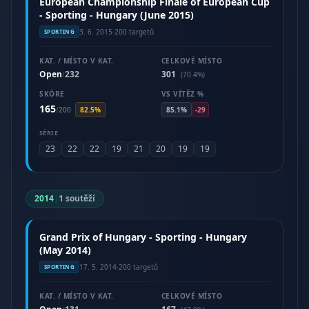
European Championship Finale of European Cup
- Sporting - Hungary (June 2015)
3. 6. 2015
·
200 targetů
SPORTING
KAT. / MÍSTO V KAT.
CELKOVÉ MÍSTO
Open
232
301
/
(70.4%)
SKÓRE
VS VÍTĚZ %
165
/
200
82.5%
85.1%
-29
SÉRIE
23
22
22
19
21
20
19
19
2014
|
1 soutěží
Grand Prix of Hungary - Sporting - Hungary
(May 2014)
17. 5. 2014
·
200 targetů
SPORTING
KAT. / MÍSTO V KAT.
CELKOVÉ MÍSTO