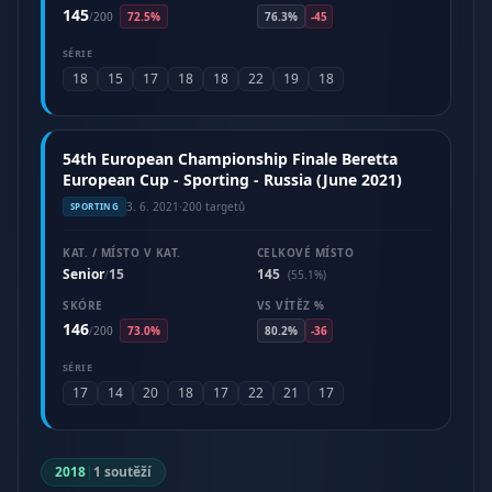
145
/
200
72.5%
76.3%
-45
SÉRIE
18
15
17
18
18
22
19
18
54th European Championship Finale Beretta
European Cup - Sporting - Russia (June 2021)
3. 6. 2021
·
200 targetů
SPORTING
KAT. / MÍSTO V KAT.
CELKOVÉ MÍSTO
Senior
15
145
/
(55.1%)
SKÓRE
VS VÍTĚZ %
146
/
200
73.0%
80.2%
-36
SÉRIE
17
14
20
18
17
22
21
17
2018
|
1 soutěží