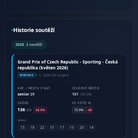
Historie soutěží
2026
|
2 soutěží
Grand Prix of Czech Republic - Sporting - Česká
republika (květen 2026)
9. 5. 2026
·
200 targetů
SPORTING
KAT. / MÍSTO V KAT.
CELKOVÉ MÍSTO
senior
29
161
/
(50.3%)
SKÓRE
VS VÍTĚZ %
136
/
200
68.0%
73.9%
-48
SÉRIE
15
18
22
15
17
15
20
14