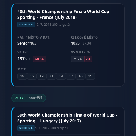
40th World Championship Finale World Cup -
Sporting - France (July 2018)
12. 7. 2018
·
200 targetů
SPORTING
KAT. / MÍSTO V KAT.
CELKOVÉ MÍSTO
Senior
163
1055
/
(37.3%)
SKÓRE
VS VÍTĚZ %
137
/
200
68.5%
71.7%
-54
SÉRIE
19
16
19
21
14
17
16
15
2017
|
1 soutěží
39th World Championship Finale of World Cup -
Sporting - Hungary (July 2017)
5. 7. 2017
·
200 targetů
SPORTING