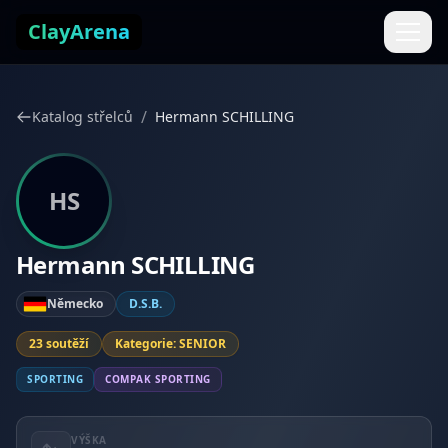
Přejít k obsahu
ClayArena
/
Katalog střelců
Hermann SCHILLING
HS
Hermann SCHILLING
Německo
D.S.B.
23 soutěží
Kategorie: SENIOR
SPORTING
COMPAK SPORTING
VÝŠKA