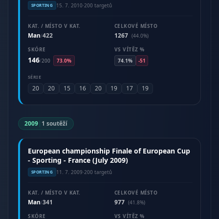
15. 7. 2010
·
200 targetů
SPORTING
KAT. / MÍSTO V KAT.
CELKOVÉ MÍSTO
Man
422
1267
/
(44.0%)
SKÓRE
VS VÍTĚZ %
146
/
200
73.0%
74.1%
-51
SÉRIE
20
20
15
16
20
19
17
19
2009
|
1 soutěží
European championship Finale of European Cup
- Sporting - France (July 2009)
11. 7. 2009
·
200 targetů
SPORTING
KAT. / MÍSTO V KAT.
CELKOVÉ MÍSTO
Man
341
977
/
(41.8%)
SKÓRE
VS VÍTĚZ %