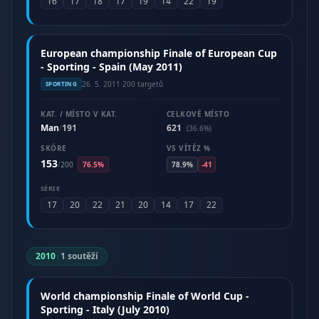
16
17
18
17
19
14
22
19
European championship Finale of European Cup
- Sporting - Spain (May 2011)
26. 5. 2011
·
200 targetů
SPORTING
KAT. / MÍSTO V KAT.
CELKOVÉ MÍSTO
Man
191
621
/
(36.6%)
SKÓRE
VS VÍTĚZ %
153
/
200
76.5%
78.9%
-41
SÉRIE
17
20
22
21
20
14
17
22
2010
|
1 soutěží
World championship Finale of World Cup -
Sporting - Italy (July 2010)