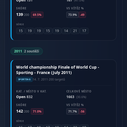
Open
131
167
/
(47.0%)
SKÓRE
VS VÍTĚZ %
139
/
200
69.5%
73.9%
-49
SÉRIE
15
19
19
15
19
14
21
17
2011
|
2 soutěží
World championship Finale of World Cup -
Sporting - France (July 2011)
14. 7. 2011
·
200 targetů
SPORTING
KAT. / MÍSTO V KAT.
CELKOVÉ MÍSTO
Open
832
1663
/
(30.6%)
SKÓRE
VS VÍTĚZ %
142
/
200
71.0%
71.7%
-56
SÉRIE