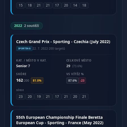
15
18
21
21
17
20
14
18
2022
|
2 soutěží
Czech Grand Prix - Sporting - Czechia (July 2022)
22. 7. 2022
·
200 targetů
SPORTING
KAT. / MÍSTO V KAT.
CELKOVÉ MÍSTO
Senior
7
29
/
(73.6%)
SKÓRE
VS VÍTĚZ %
162
/
200
81.0%
87.6%
-23
SÉRIE
23
20
19
21
17
21
20
21
55th European Championship Finale Beretta
European Cup - Sporting - France (May 2022)