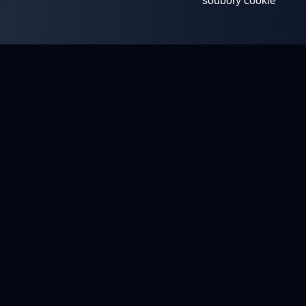
soubory cookie
ClayArena
Platforma pro pořádání a účast v soutěžích. Rozvíjejte své
dovednosti a soutěžte s nejlepšími mistry.
Soutěže
Střelnice
Profil
Kontakty
Zásady ochrany osobních údajů