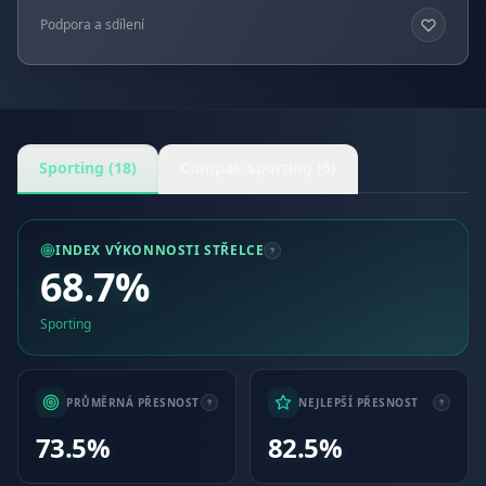
Podpora a sdílení
Sporting (18)
Compak Sporting (5)
INDEX VÝKONNOSTI STŘELCE
68.7%
Sporting
PRŮMĚRNÁ PŘESNOST
NEJLEPŠÍ PŘESNOST
73.5%
82.5%