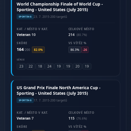
World Championship Finale of World Cup -
Sporting - United States (July 2015)
23. 7. 2015
·
200 targetů
SPORTING
KAT. / MÍSTO V KAT.
CELKOVÉ MÍSTO
Veteran
10
214
/
(80.7%)
SKÓRE
VS VÍTĚZ %
164
/
200
82.0%
86.3%
-26
SÉRIE
23
22
18
24
19
19
20
19
US Grand Prix Finale North America Cup -
Sporting - United States (July 2015)
17. 7. 2015
·
200 targetů
SPORTING
KAT. / MÍSTO V KAT.
CELKOVÉ MÍSTO
Veteran
7
115
/
(76.6%)
SKÓRE
VS VÍTĚZ %