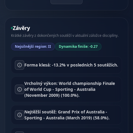
Závěry
Krátké závěry z dokončených soutěží v aktuální záložce disciplíny.
Nejsilnější region: II
Dynamika finiše: -0.27
Forma klesá: -13.2% v posledních 5 soutěžích.
Vrcholný výkon: World championship Finale
of World Cup - Sporting - Australia
(November 2009) (100.0%).
Nejtěžší soutěž: Grand Prix of Australia -
Sporting - Australia (March 2019) (58.0%).