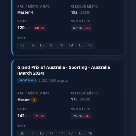
KAT. / MÍSTO V KAT.
CELKOVÉ MÍSTO
Master
4
192
/
(54.5%)
SKÓRE
VS VÍTĚZ %
120
/
200
60.0%
67.8%
-57
SÉRIE
13
15
16
16
15
19
13
13
Grand Prix of Australia - Sporting - Australia
(March 2024)
9. 3. 2024
·
200 targetů
SPORTING
KAT. / MÍSTO V KAT.
CELKOVÉ MÍSTO
175
Master
(49.4%)
/
3
SKÓRE
VS VÍTĚZ %
142
/
200
71.0%
75.5%
-46
SÉRIE
20
17
18
17
17
17
18
18