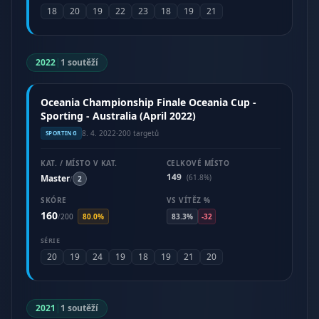
18
20
19
22
23
18
19
21
2022
|
1 soutěží
Oceania Championship Finale Oceania Cup -
Sporting - Australia (April 2022)
8. 4. 2022
·
200 targetů
SPORTING
KAT. / MÍSTO V KAT.
CELKOVÉ MÍSTO
149
Master
(61.8%)
/
2
SKÓRE
VS VÍTĚZ %
160
/
200
80.0%
83.3%
-32
SÉRIE
20
19
24
19
18
19
21
20
2021
|
1 soutěží