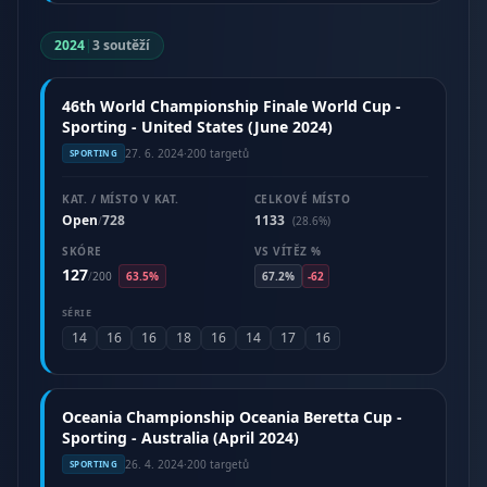
2024
|
3 soutěží
46th World Championship Finale World Cup -
Sporting - United States (June 2024)
27. 6. 2024
·
200 targetů
SPORTING
KAT. / MÍSTO V KAT.
CELKOVÉ MÍSTO
Open
728
1133
/
(28.6%)
SKÓRE
VS VÍTĚZ %
127
/
200
63.5%
67.2%
-62
SÉRIE
14
16
16
18
16
14
17
16
Oceania Championship Oceania Beretta Cup -
Sporting - Australia (April 2024)
26. 4. 2024
·
200 targetů
SPORTING