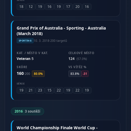
18
12
19
16
19
17
20
16
Grand Prix of Australia - Sporting - Australia
(March 2018)
10. 3. 2018
·
200 targetů
SPORTING
KAT. / MÍSTO V KAT.
CELKOVÉ MÍSTO
Veteran
5
124
/
(57.0%)
SKÓRE
VS VÍTĚZ %
160
/
200
80.0%
83.8%
-31
SÉRIE
19
21
23
15
22
19
22
19
2016
|
3 soutěží
World Championship Finale World Cup -