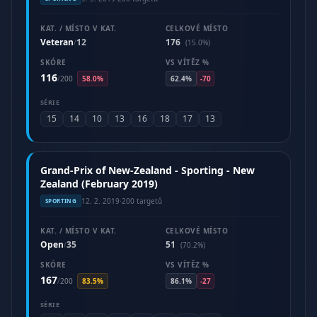
KAT. / MÍSTO V KAT.
CELKOVÉ MÍSTO
Veteran
12
176
/
(15.0%)
SKÓRE
VS VÍTĚZ %
116
/
200
58.0%
62.4%
-70
SÉRIE
15
14
10
13
16
18
17
13
Grand-Prix of New-Zealand - Sporting - New
Zealand (February 2019)
12. 2. 2019
·
200 targetů
SPORTING
KAT. / MÍSTO V KAT.
CELKOVÉ MÍSTO
Open
35
51
/
(70.2%)
SKÓRE
VS VÍTĚZ %
167
/
200
83.5%
86.1%
-27
SÉRIE