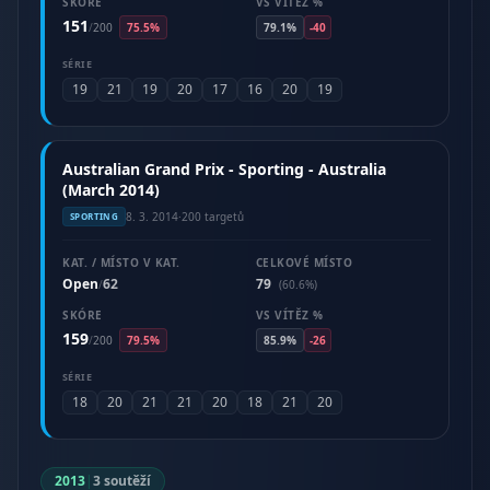
SKÓRE
VS VÍTĚZ %
151
/
200
75.5%
79.1%
-40
SÉRIE
19
21
19
20
17
16
20
19
Australian Grand Prix - Sporting - Australia
(March 2014)
8. 3. 2014
·
200 targetů
SPORTING
KAT. / MÍSTO V KAT.
CELKOVÉ MÍSTO
Open
62
79
/
(60.6%)
SKÓRE
VS VÍTĚZ %
159
/
200
79.5%
85.9%
-26
SÉRIE
18
20
21
21
20
18
21
20
2013
|
3 soutěží