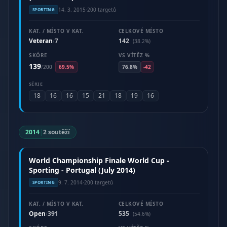
14. 3. 2015
·
200 targetů
SPORTING
KAT. / MÍSTO V KAT.
CELKOVÉ MÍSTO
Veteran
7
142
/
(38.2%)
SKÓRE
VS VÍTĚZ %
139
/
200
69.5%
76.8%
-42
SÉRIE
18
16
16
15
21
18
19
16
2014
|
2 soutěží
World Championship Finale World Cup -
Sporting - Portugal (July 2014)
9. 7. 2014
·
200 targetů
SPORTING
KAT. / MÍSTO V KAT.
CELKOVÉ MÍSTO
Open
391
535
/
(54.6%)