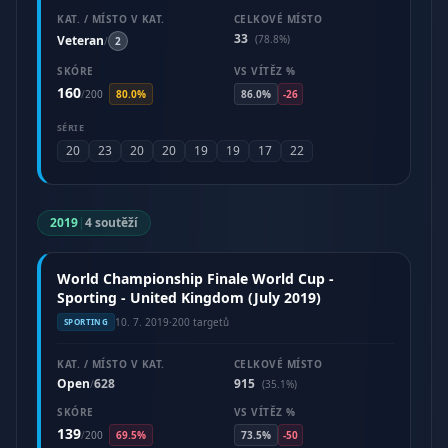
KAT. / MÍSTO V KAT.
CELKOVÉ MÍSTO
33
Veteran
(78.8%)
/
2
SKÓRE
VS VÍTĚZ %
160
/
200
80.0%
86.0%
-26
SÉRIE
20
23
20
20
19
19
17
22
2019
|
4 soutěží
World Championship Finale World Cup -
Sporting - United Kingdom (July 2019)
10. 7. 2019
·
200 targetů
SPORTING
KAT. / MÍSTO V KAT.
CELKOVÉ MÍSTO
Open
628
915
/
(35.1%)
SKÓRE
VS VÍTĚZ %
139
/
200
69.5%
73.5%
-50