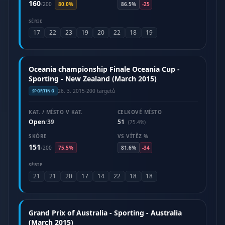
160
/
200
80.0%
86.5%
-25
SÉRIE
17
22
23
19
20
22
18
19
Oceania championship Finale Oceania Cup -
Sporting - New Zealand (March 2015)
26. 3. 2015
·
200 targetů
SPORTING
KAT. / MÍSTO V KAT.
CELKOVÉ MÍSTO
Open
39
51
/
(75.4%)
SKÓRE
VS VÍTĚZ %
151
/
200
75.5%
81.6%
-34
SÉRIE
21
21
20
17
14
22
18
18
Grand Prix of Australia - Sporting - Australia
(March 2015)