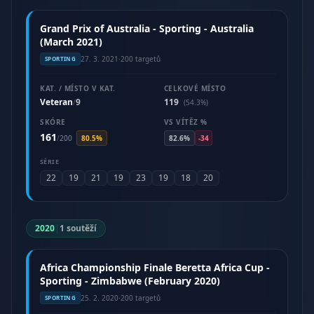
Grand Prix of Australia - Sporting - Australia
(March 2021)
27. 3. 2021
·
200 targetů
SPORTING
KAT. / MÍSTO V KAT.
CELKOVÉ MÍSTO
Veteran
9
119
/
(54.3%)
SKÓRE
VS VÍTĚZ %
161
/
200
80.5%
82.6%
-34
SÉRIE
22
19
21
19
23
19
18
20
2020
|
1 soutěží
Africa Championship Finale Beretta Africa Cup -
Sporting - Zimbabwe (February 2020)
25. 2. 2020
·
200 targetů
SPORTING