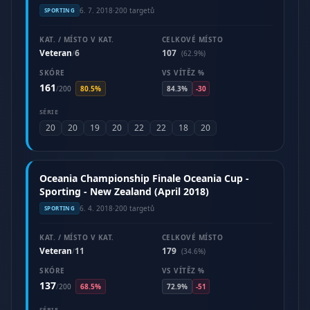
6. 7. 2018
·
200 targetů
SPORTING
KAT. / MÍSTO V KAT.
CELKOVÉ MÍSTO
Veteran
6
107
/
(62.9%)
SKÓRE
VS VÍTĚZ %
161
/
200
80.5%
84.3%
-30
SÉRIE
20
20
19
20
22
22
18
20
Oceania Championship Finale Oceania Cup -
Sporting - New Zealand (April 2018)
6. 4. 2018
·
200 targetů
SPORTING
KAT. / MÍSTO V KAT.
CELKOVÉ MÍSTO
Veteran
11
179
/
(34.6%)
SKÓRE
VS VÍTĚZ %
137
/
200
68.5%
72.9%
-51
SÉRIE