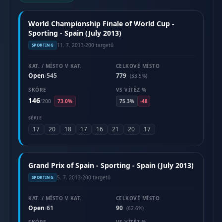
World Championship Finale of World Cup -
Sporting - Spain (July 2013)
11. 7. 2013
·
200 targetů
SPORTING
KAT. / MÍSTO V KAT.
CELKOVÉ MÍSTO
Open
545
779
/
(33.5%)
SKÓRE
VS VÍTĚZ %
146
/
200
73.0%
75.3%
-48
SÉRIE
17
20
18
17
16
21
20
17
Grand Prix of Spain - Sporting - Spain (July 2013)
5. 7. 2013
·
200 targetů
SPORTING
KAT. / MÍSTO V KAT.
CELKOVÉ MÍSTO
Open
61
90
/
(62.6%)