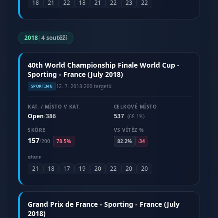
18
21
22
18
21
22
23
22
2018
|
4 soutěží
40th World Championship Finale World Cup -
Sporting - France (July 2018)
12. 7. 2018
·
200 targetů
SPORTING
KAT. / MÍSTO V KAT.
CELKOVÉ MÍSTO
Open
386
537
/
(68.1%)
SKÓRE
VS VÍTĚZ %
157
/
200
78.5%
82.2%
-34
SÉRIE
21
18
17
19
20
22
20
20
Grand Prix de France - Sporting - France (July
2018)