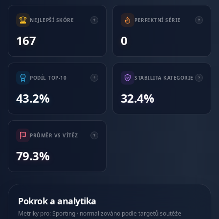
NEJLEPŠÍ SKÓRE
PERFEKTNÍ SÉRIE
167
0
PODÍL TOP-10
STABILITA KATEGORIE
43.2%
32.4%
PRŮMĚR VS VÍTĚZ
79.3%
Pokrok a analytika
Metriky pro: Sporting · normalizováno podle targetů soutěže