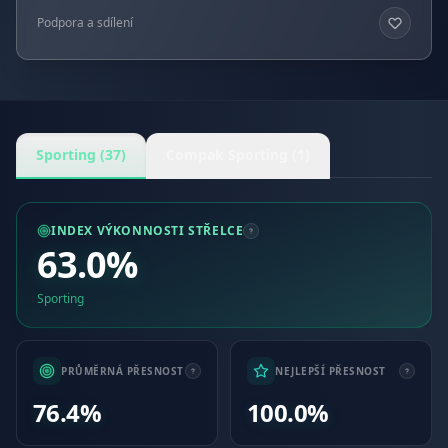
Podpora a sdílení
Sporting (37)
Compak Sporting (1)
INDEX VÝKONNOSTI STŘELCE
63.0%
Sporting
PRŮMĚRNÁ PŘESNOST
NEJLEPŠÍ PŘESNOST
76.4%
100.0%