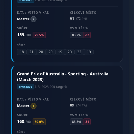
KAT. / MÍSTO V KAT.
CELKOVÉ MÍSTO
61
Master
(72.4%)
/
2
SKÓRE
VS VÍTĚZ %
159
/
200
79.5%
83.2%
-32
SÉRIE
18
21
20
20
19
20
22
19
Grand Prix of Australia - Sporting - Australia
(March 2023)
4. 3. 2023
·
200 targetů
SPORTING
KAT. / MÍSTO V KAT.
CELKOVÉ MÍSTO
89
Master
(74.4%)
/
1
SKÓRE
VS VÍTĚZ %
160
/
200
80.0%
83.8%
-31
SÉRIE