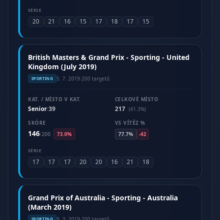
SÉRIE
20
21
16
15
17
18
17
15
British Masters & Grand Prix - Sporting - United
Kingdom (July 2019)
5. 7. 2019
·
200 targetů
SPORTING
KAT. / MÍSTO V KAT.
CELKOVÉ MÍSTO
Senior
39
217
/
(41.3%)
SKÓRE
VS VÍTĚZ %
146
/
200
73.0%
77.7%
-42
SÉRIE
17
17
17
20
20
16
21
18
Grand Prix of Australia - Sporting - Australia
(March 2019)
9. 3. 2019
·
200 targetů
SPORTING