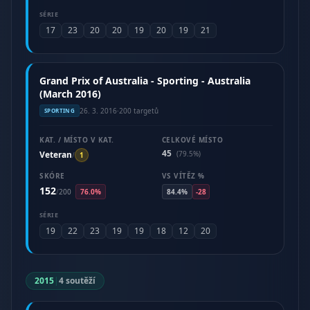
SÉRIE
17
23
20
20
19
20
19
21
Grand Prix of Australia - Sporting - Australia
(March 2016)
26. 3. 2016
·
200 targetů
SPORTING
KAT. / MÍSTO V KAT.
CELKOVÉ MÍSTO
45
Veteran
(79.5%)
/
1
SKÓRE
VS VÍTĚZ %
152
/
200
76.0%
84.4%
-28
SÉRIE
19
22
23
19
19
18
12
20
2015
|
4 soutěží