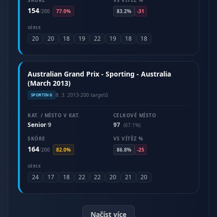
SKÓRE
VS VÍTĚZ %
154
/
200
77.0%
83.2%
-31
SÉRIE
20
20
18
19
22
19
18
18
Australian Grand Prix - Sporting - Australia
(March 2013)
8. 3. 2013
·
200 targetů
SPORTING
KAT. / MÍSTO V KAT.
CELKOVÉ MÍSTO
Senior
9
97
/
(67.1%)
SKÓRE
VS VÍTĚZ %
164
/
200
82.0%
86.8%
-25
SÉRIE
24
17
18
22
22
20
21
20
Načíst více