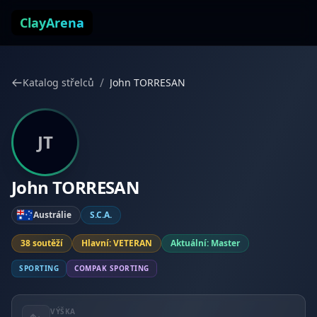
Přejít k obsahu
ClayArena
/
Katalog střelců
John TORRESAN
JT
John TORRESAN
Austrálie
S.C.A.
38 soutěží
Hlavní: VETERAN
Aktuální: Master
SPORTING
COMPAK SPORTING
VÝŠKA