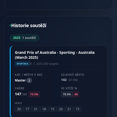
Historie soutěží
2025
|
1 soutěží
Grand Prix of Australia - Sporting - Australia
(March 2025)
8. 3. 2025
·
200 targetů
SPORTING
KAT. / MÍSTO V KAT.
CELKOVÉ MÍSTO
142
Master
(47.6%)
/
2
SKÓRE
VS VÍTĚZ %
147
/
200
73.5%
78.6%
-40
SÉRIE
20
17
21
18
15
20
21
15