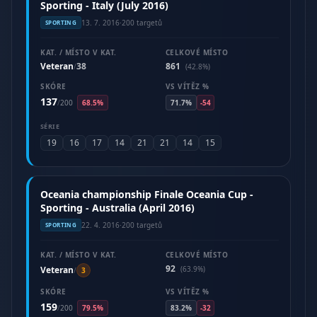
Sporting - Italy (July 2016)
13. 7. 2016
·
200 targetů
SPORTING
KAT. / MÍSTO V KAT.
CELKOVÉ MÍSTO
Veteran
38
861
/
(42.8%)
SKÓRE
VS VÍTĚZ %
137
/
200
68.5%
71.7%
-54
SÉRIE
19
16
17
14
21
21
14
15
Oceania championship Finale Oceania Cup -
Sporting - Australia (April 2016)
22. 4. 2016
·
200 targetů
SPORTING
KAT. / MÍSTO V KAT.
CELKOVÉ MÍSTO
92
Veteran
(63.9%)
/
3
SKÓRE
VS VÍTĚZ %
159
/
200
79.5%
83.2%
-32