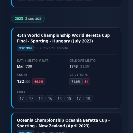
2023
|
3 soutěží
45th World Championship World Beretta Cup
Final - Sporting - Hungary (July 2023)
13. 7. 2023
·
200 targetů
SPORTING
KAT. / MÍSTO V KAT.
CELKOVÉ MÍSTO
Man
730
1743
/
(33.8%)
SKÓRE
VS VÍTĚZ %
132
/
200
66.0%
71.0%
-54
SÉRIE
17
17
14
16
14
18
17
19
Oceania Championship Oceania Beretta Cup -
Sporting - New Zealand (April 2023)
1. 4. 2023
·
200 targetů
SPORTING