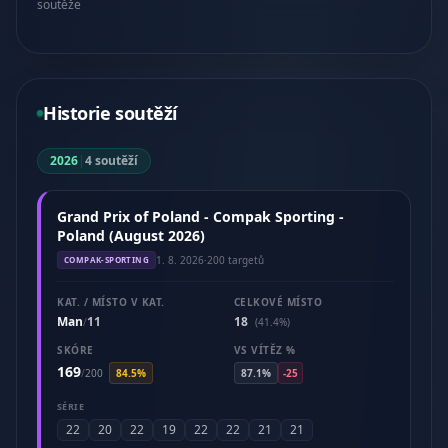
soutěže
Historie soutěží
2026
|
4 soutěží
Grand Prix of Poland - Compak Sporting -
Poland (August 2026)
1. 8. 2026
·
200 targetů
COMPAK-SPORTING
KAT. / MÍSTO V KAT.
CELKOVÉ MÍSTO
Man
11
18
/
(41.4%)
SKÓRE
VS VÍTĚZ %
169
/
200
84.5%
87.1%
-25
SÉRIE
22
20
22
19
22
22
21
21