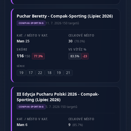
Puchar Beretty - Compak-Sporting (Lipiec 2026)
11. 7. 2026
·
150 targetů
COMPAK-SPORTING
KAT. / MÍSTO V KAT.
CELKOVÉ MÍSTO
Man
25
30
/
(78.0%)
SKÓRE
VS VÍTĚZ %
116
/
150
77.3%
83.5%
-23
SÉRIE
19
17
22
18
19
21
III Edycja Pucharu Polski 2026 - Compak-
Sporting (Lipiec 2026)
5. 7. 2026
·
150 targetů
COMPAK-SPORTING
KAT. / MÍSTO V KAT.
CELKOVÉ MÍSTO
Man
6
9
/
(85.7%)