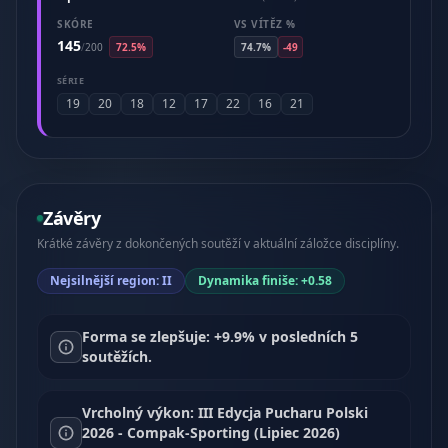
SKÓRE
VS VÍTĚZ %
145
/
200
72.5%
74.7%
-49
SÉRIE
19
20
18
12
17
22
16
21
Závěry
Krátké závěry z dokončených soutěží v aktuální záložce disciplíny.
Nejsilnější region: II
Dynamika finiše: +0.58
Forma se zlepšuje: +9.9% v posledních 5
soutěžích.
Vrcholný výkon: III Edycja Pucharu Polski
2026 - Compak-Sporting (Lipiec 2026)