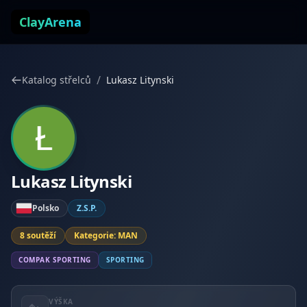
Přejít k obsahu
ClayArena
/
Katalog střelců
Lukasz Litynski
Lukasz Litynski
Polsko
Z.S.P.
8 soutěží
Kategorie: MAN
COMPAK SPORTING
SPORTING
VÝŠKA