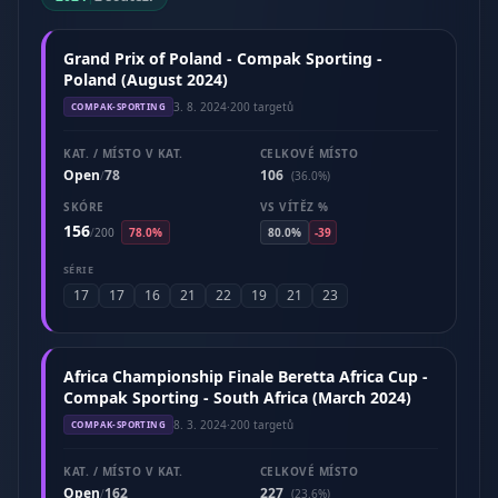
Grand Prix of Poland - Compak Sporting -
Poland (August 2024)
3. 8. 2024
·
200 targetů
COMPAK-SPORTING
KAT. / MÍSTO V KAT.
CELKOVÉ MÍSTO
Open
78
106
/
(36.0%)
SKÓRE
VS VÍTĚZ %
156
/
200
78.0%
80.0%
-39
SÉRIE
17
17
16
21
22
19
21
23
Africa Championship Finale Beretta Africa Cup -
Compak Sporting - South Africa (March 2024)
8. 3. 2024
·
200 targetů
COMPAK-SPORTING
KAT. / MÍSTO V KAT.
CELKOVÉ MÍSTO
Open
162
227
/
(23.6%)