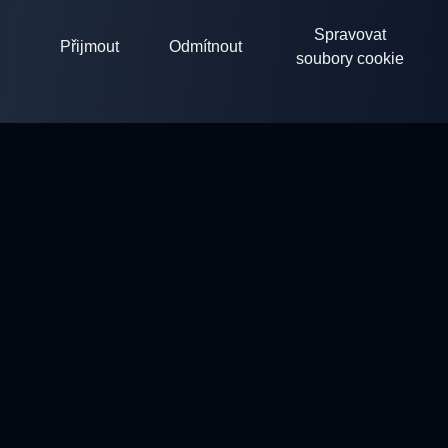
Spravovat
Přijmout
Odmítnout
soubory cookie
ClayArena
Platforma pro pořádání a účast v soutěžích. Rozvíjejte své
dovednosti a soutěžte s nejlepšími mistry.
Soutěže
Střelnice
Profil