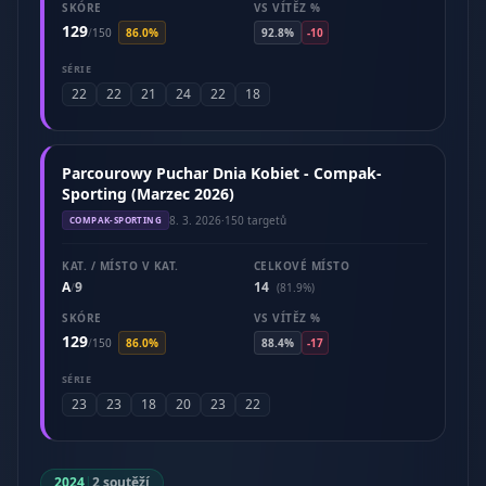
SKÓRE
VS VÍTĚZ %
129
/
150
86.0%
92.8%
-10
SÉRIE
22
22
21
24
22
18
Parcourowy Puchar Dnia Kobiet - Compak-
Sporting (Marzec 2026)
8. 3. 2026
·
150 targetů
COMPAK-SPORTING
KAT. / MÍSTO V KAT.
CELKOVÉ MÍSTO
A
9
14
/
(81.9%)
SKÓRE
VS VÍTĚZ %
129
/
150
86.0%
88.4%
-17
SÉRIE
23
23
18
20
23
22
2024
|
2 soutěží