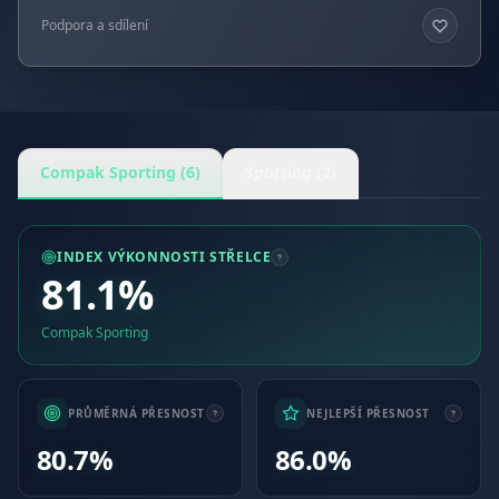
Podpora a sdílení
Compak Sporting (6)
Sporting (2)
INDEX VÝKONNOSTI STŘELCE
81.1%
Compak Sporting
PRŮMĚRNÁ PŘESNOST
NEJLEPŠÍ PŘESNOST
80.7%
86.0%