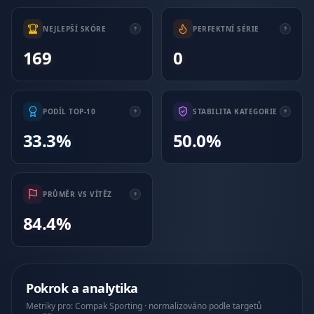
NEJLEPŠÍ SKÓRE
PERFEKTNÍ SÉRIE
169
0
PODÍL TOP-10
STABILITA KATEGORIE
33.3%
50.0%
PRŮMĚR VS VÍTĚZ
84.4%
Pokrok a analytika
Metriky pro: Compak Sporting · normalizováno podle targetů