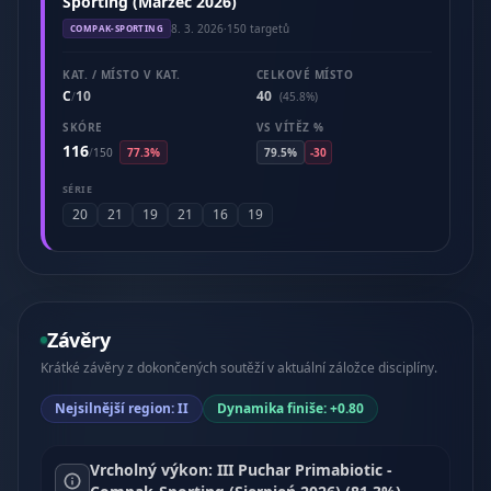
Sporting (Marzec 2026)
8. 3. 2026
·
150 targetů
COMPAK-SPORTING
KAT. / MÍSTO V KAT.
CELKOVÉ MÍSTO
C
10
40
/
(45.8%)
SKÓRE
VS VÍTĚZ %
116
/
150
77.3%
79.5%
-30
SÉRIE
20
21
19
21
16
19
Závěry
Krátké závěry z dokončených soutěží v aktuální záložce disciplíny.
Nejsilnější region: II
Dynamika finiše: +0.80
Vrcholný výkon: III Puchar Primabiotic -