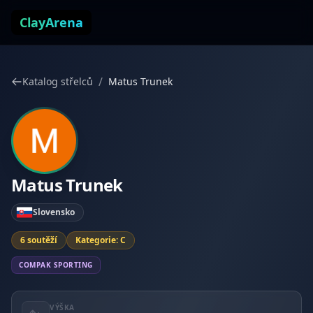
Přejít k obsahu
ClayArena
/
Katalog střelců
Matus Trunek
Matus Trunek
Slovensko
6 soutěží
Kategorie: C
COMPAK SPORTING
VÝŠKA