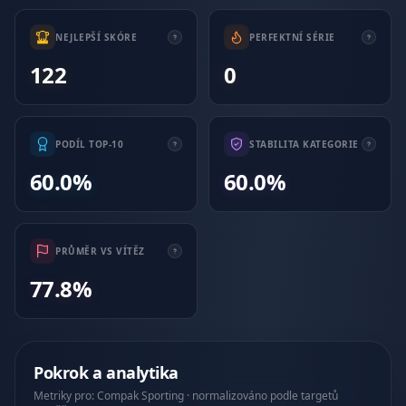
NEJLEPŠÍ SKÓRE
PERFEKTNÍ SÉRIE
122
0
PODÍL TOP-10
STABILITA KATEGORIE
60.0%
60.0%
PRŮMĚR VS VÍTĚZ
77.8%
Pokrok a analytika
Metriky pro: Compak Sporting · normalizováno podle targetů