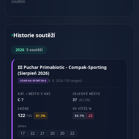
soutěže
Historie soutěží
2026
|
5 soutěží
III Puchar Primabiotic - Compak-Sporting
(Sierpień 2026)
9. 8. 2026
·
150 targetů
COMPAK-SPORTING
KAT. / MÍSTO V KAT.
CELKOVÉ MÍSTO
C
7
37
/
(63.3%)
SKÓRE
VS VÍTĚZ %
122
/
150
81.3%
84.1%
-23
SÉRIE
17
22
21
20
20
22