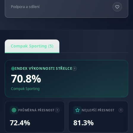
Podpora a sdílení
Compak Sporting (5)
INDEX VÝKONNOSTI STŘELCE
70.8%
Compak Sporting
PRŮMĚRNÁ PŘESNOST
NEJLEPŠÍ PŘESNOST
72.4%
81.3%