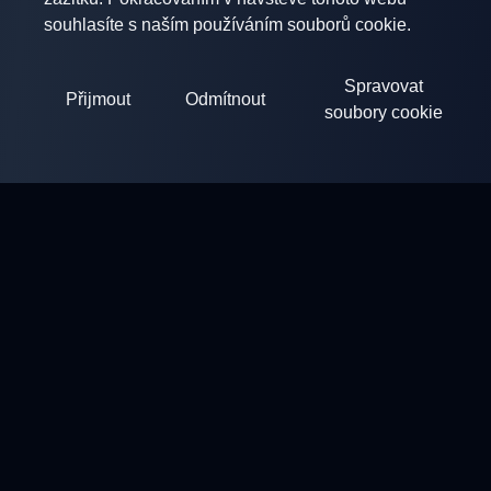
souhlasíte s naším používáním souborů cookie.
Spravovat
Přijmout
Odmítnout
soubory cookie
ClayArena
Platforma pro pořádání a účast v soutěžích. Rozvíjejte své
dovednosti a soutěžte s nejlepšími mistry.
Soutěže
Střelnice