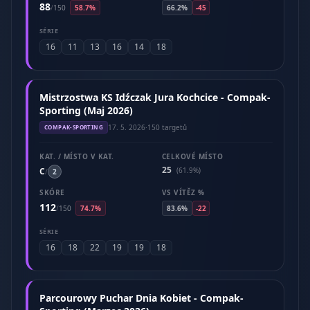
88
/
150
58.7%
66.2%
-45
SÉRIE
16
11
13
16
14
18
Mistrzostwa KS Idźczak Jura Kochcice - Compak-
Sporting (Maj 2026)
17. 5. 2026
·
150 targetů
COMPAK-SPORTING
KAT. / MÍSTO V KAT.
CELKOVÉ MÍSTO
25
C
(61.9%)
/
2
SKÓRE
VS VÍTĚZ %
112
/
150
74.7%
83.6%
-22
SÉRIE
16
18
22
19
19
18
Parcourowy Puchar Dnia Kobiet - Compak-