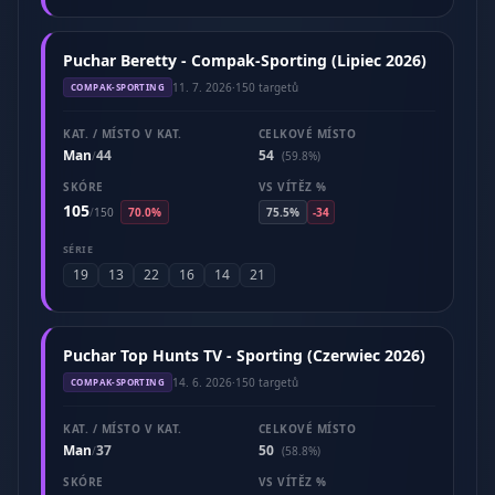
Puchar Beretty - Compak-Sporting (Lipiec 2026)
11. 7. 2026
·
150 targetů
COMPAK-SPORTING
KAT. / MÍSTO V KAT.
CELKOVÉ MÍSTO
Man
44
54
/
(59.8%)
SKÓRE
VS VÍTĚZ %
105
/
150
70.0%
75.5%
-34
SÉRIE
19
13
22
16
14
21
Puchar Top Hunts TV - Sporting (Czerwiec 2026)
14. 6. 2026
·
150 targetů
COMPAK-SPORTING
KAT. / MÍSTO V KAT.
CELKOVÉ MÍSTO
Man
37
50
/
(58.8%)
SKÓRE
VS VÍTĚZ %